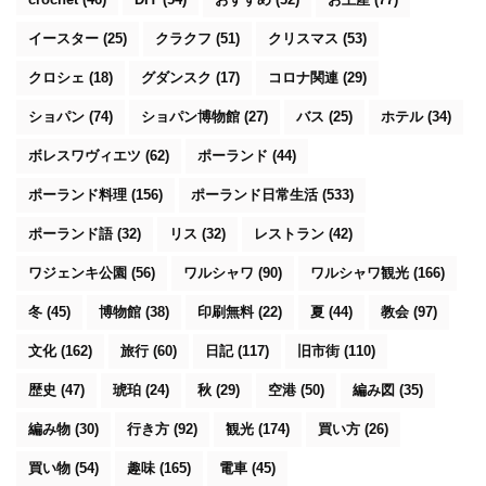
イースター
(25)
クラクフ
(51)
クリスマス
(53)
クロシェ
(18)
グダンスク
(17)
コロナ関連
(29)
ショパン
(74)
ショパン博物館
(27)
バス
(25)
ホテル
(34)
ボレスワヴィエツ
(62)
ポーランド
(44)
ポーランド料理
(156)
ポーランド日常生活
(533)
ポーランド語
(32)
リス
(32)
レストラン
(42)
ワジェンキ公園
(56)
ワルシャワ
(90)
ワルシャワ観光
(166)
冬
(45)
博物館
(38)
印刷無料
(22)
夏
(44)
教会
(97)
文化
(162)
旅行
(60)
日記
(117)
旧市街
(110)
歴史
(47)
琥珀
(24)
秋
(29)
空港
(50)
編み図
(35)
編み物
(30)
行き方
(92)
観光
(174)
買い方
(26)
買い物
(54)
趣味
(165)
電車
(45)