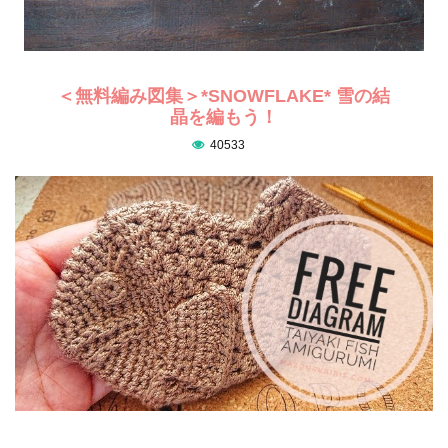
＜無料編み図集＞*SNOWFLAKE* 雪の結
晶を編もう！
40533