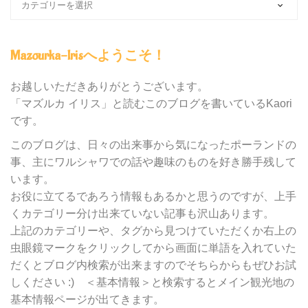
ロ
グ
内
Mazourka-Irisへようこそ！
の
カ
テ
お越しいただきありがとうございます。
ゴ
「マズルカ イリス」と読むこのブログを書いているKaori
リ
です。
ー
別
このブログは、日々の出来事から気になったポーランドの
検
事、主にワルシャワでの話や趣味のものを好き勝手残して
索
います。
お役に立てるであろう情報もあるかと思うのですが、上手
くカテゴリー分け出来ていない記事も沢山あります。
上記のカテゴリーや、タグから見つけていただくか右上の
虫眼鏡マークをクリックしてから画面に単語を入れていた
だくとブログ内検索が出来ますのでそちらからもぜひお試
しください :) ＜基本情報＞と検索するとメイン観光地の
基本情報ページが出てきます。