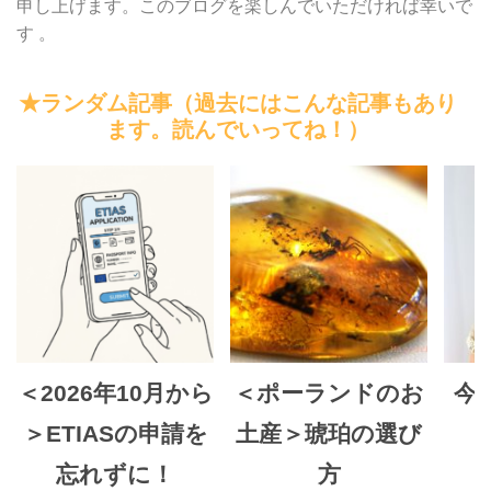
申し上げます。このブログを楽しんでいただければ幸いで
す 。
★ランダム記事（過去にはこんな記事もあり
ます。読んでいってね！）
＜2026年10月から
＜ポーランドのお
今
＞ETIASの申請を
土産＞琥珀の選び
忘れずに！
方