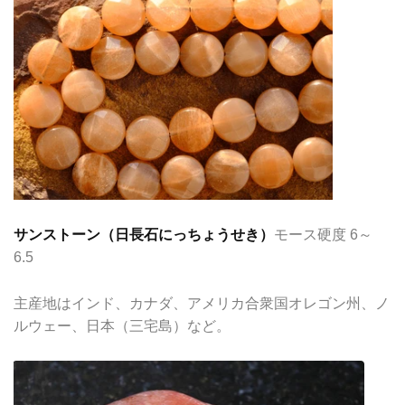
サンストーン（日長石にっちょうせき）
モース硬度 6～
6.5
主産地はインド、カナダ、アメリカ合衆国オレゴン州、ノ
ルウェー、日本（三宅島）など。