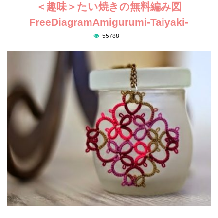
＜趣味＞たい焼きの無料編み図
FreeDiagramAmigurumi-Taiyaki-
55788