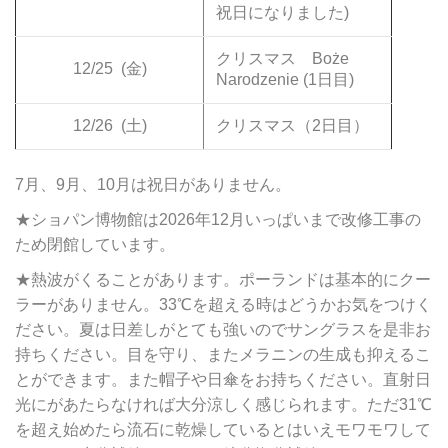
祝日になりました)
クリスマス Boże
12/25
(金)
Narodzenie (1日目)
12/26
(土)
クリスマス（2日目）
7月、9月、10月は祝日がありません。
★ショパン博物館は2026年12月いっぱいまで改修工事の
ため閉館しています。
★熱波がくることがあります。ポーランドは基本的にクー
ラーがありません。33℃を超える時はどうかお気をつけく
ださい。夏は日差しがとても強いのでサングラスを是非お
持ちください。目を守り、またメラニンの生成も抑えるこ
とができます。また帽子や日傘をお持ちください。直射日
光にがあたらなければ大分涼しく感じられます。ただ31℃
を超え始めたら流石に乾燥しているとはいえモワモワして