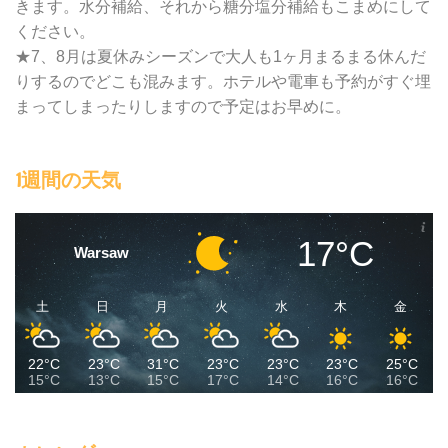
きます。水分補給、それから糖分塩分補給もこまめにして
ください。
★7、8月は夏休みシーズンで大人も1ヶ月まるまる休んだ
りするのでどこも混みます。ホテルや電車も予約がすぐ埋
まってしまったりしますので予定はお早めに。
1週間の天気
17°C
Warsaw
土
日
月
火
水
木
金
22°C
23°C
31°C
23°C
23°C
23°C
25°C
15°C
13°C
15°C
17°C
14°C
16°C
16°C