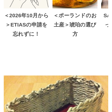
＜2026年10月から
＜ポーランドのお
SA
＞ETIASの申請を
土産＞琥珀の選び
っ
忘れずに！
方