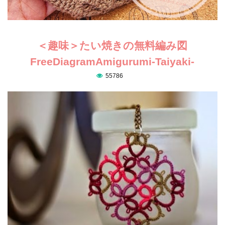
＜趣味＞たい焼きの無料編み図
FreeDiagramAmigurumi-Taiyaki-
55786