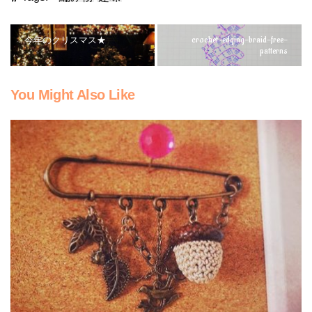
crochet-edging-braid-free-
今年のクリスマス★
patterns
You Might Also Like