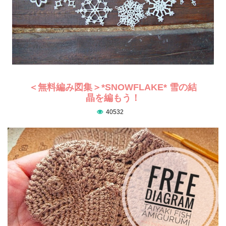
＜無料編み図集＞*SNOWFLAKE* 雪の結
晶を編もう！
40532