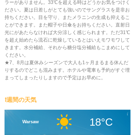
ラーがありません。33℃を超える時はどうかお気をつけく
ださい。夏は日差しがとても強いのでサングラスを是非お
持ちください。目を守り、またメラニンの生成も抑えるこ
とができます。また帽子や日傘をお持ちください。直射日
光にがあたらなければ大分涼しく感じられます。ただ31℃
を超え始めたら流石に乾燥しているとはいえモワモワして
きます。水分補給、それから糖分塩分補給もこまめにして
ください。
★7、8月は夏休みシーズンで大人も1ヶ月まるまる休んだ
りするのでどこも混みます。ホテルや電車も予約がすぐ埋
まってしまったりしますので予定はお早めに。
1週間の天気
18°C
Warsaw