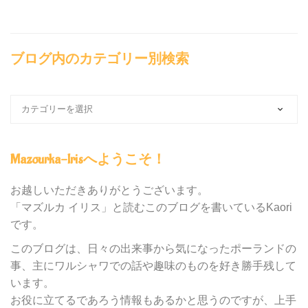
ブログ内のカテゴリー別検索
ブ
ロ
グ
内
Mazourka-Irisへようこそ！
の
カ
テ
お越しいただきありがとうございます。
ゴ
「マズルカ イリス」と読むこのブログを書いているKaori
リ
です。
ー
別
このブログは、日々の出来事から気になったポーランドの
検
事、主にワルシャワでの話や趣味のものを好き勝手残して
索
います。
お役に立てるであろう情報もあるかと思うのですが、上手