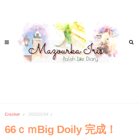
Crochet
2015/01/04
/
/
66ｃｍBig Doily 完成！