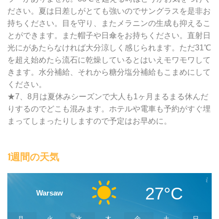
ださい。夏は日差しがとても強いのでサングラスを是非お
持ちください。目を守り、またメラニンの生成も抑えるこ
とができます。また帽子や日傘をお持ちください。直射日
光にがあたらなければ大分涼しく感じられます。ただ31℃
を超え始めたら流石に乾燥しているとはいえモワモワして
きます。水分補給、それから糖分塩分補給もこまめにして
ください。
★7、8月は夏休みシーズンで大人も1ヶ月まるまる休んだ
りするのでどこも混みます。ホテルや電車も予約がすぐ埋
まってしまったりしますので予定はお早めに。
1週間の天気
27°C
Warsaw
月
火
水
木
金
土
日