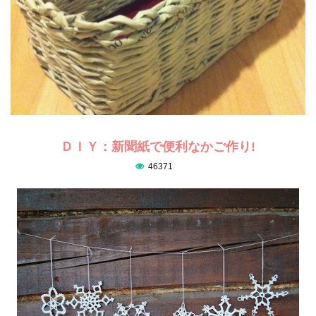
ＤＩＹ：新聞紙で便利なかご作り!
46371