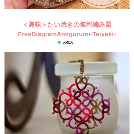
＜趣味＞たい焼きの無料編み図
FreeDiagramAmigurumi-Taiyaki-
55816