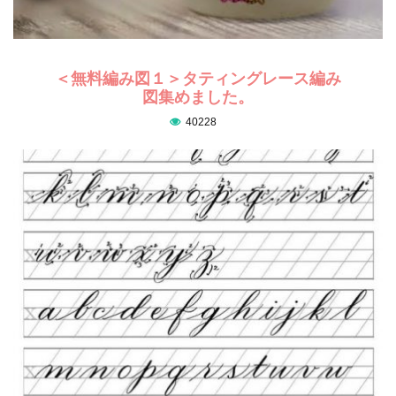
＜無料編み図１＞タティングレース編み
図集めました。
40228