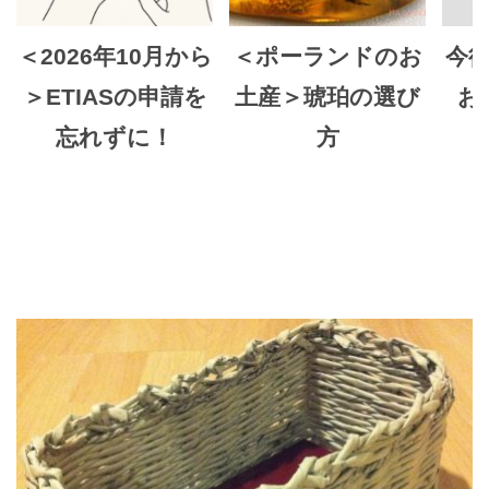
＜2026年10月から
＜ポーランドのお
今
＞ETIASの申請を
土産＞琥珀の選び
お
忘れずに！
方