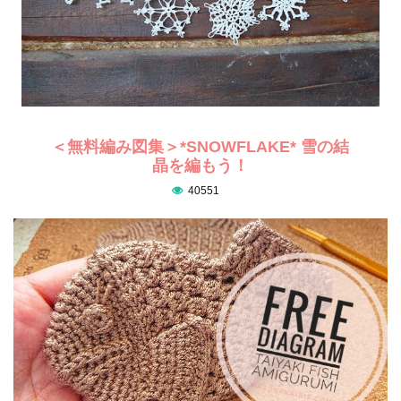
＜無料編み図集＞*SNOWFLAKE* 雪の結
晶を編もう！
40551