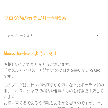
ブログ内のカテゴリー別検索
ブ
ロ
グ
内
Mazourka-Irisへようこそ！
の
カ
テ
お越しいただきありがとうございます。
ゴ
「マズルカ イリス」と読むこのブログを書いているKaori
リ
です。
ー
別
このブログは、日々の出来事から気になったポーランドの
検
事、主にワルシャワでの話や趣味のものを好き勝手残して
索
います。
お役に立てるであろう情報もあるかと思うのですが、上手