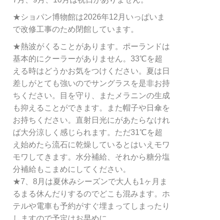
★ショパン博物館は2026年12月いっぱいま
で改修工事のため閉館しています。
★熱波がくることがあります。ポーランドは
基本的にクーラーがありません。33℃を超
える時はどうかお気をつけください。夏は日
差しがとても強いのでサングラスを是非お持
ちください。目を守り、またメラニンの生成
も抑えることができます。また帽子や日傘を
お持ちください。直射日光にがあたらなけれ
ば大分涼しく感じられます。ただ31℃を超
え始めたら流石に乾燥しているとはいえモワ
モワしてきます。水分補給、それから糖分塩
分補給もこまめにしてください。
★7、8月は夏休みシーズンで大人も1ヶ月ま
るまる休んだりするのでどこも混みます。ホ
テルや電車も予約がすぐ埋まってしまったり
しますので予定はお早めに。