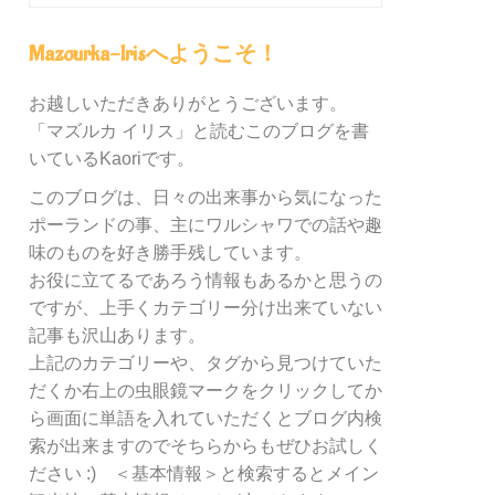
グ
内
Mazourka-Irisへようこそ！
の
カ
お越しいただきありがとうございます。
テ
「マズルカ イリス」と読むこのブログを書
ゴ
リ
いているKaoriです。
ー
このブログは、日々の出来事から気になった
別
ポーランドの事、主にワルシャワでの話や趣
検
索
味のものを好き勝手残しています。
お役に立てるであろう情報もあるかと思うの
ですが、上手くカテゴリー分け出来ていない
記事も沢山あります。
上記のカテゴリーや、タグから見つけていた
だくか右上の虫眼鏡マークをクリックしてか
ら画面に単語を入れていただくとブログ内検
索が出来ますのでそちらからもぜひお試しく
ださい :) ＜基本情報＞と検索するとメイン