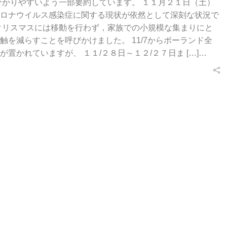
分かりやすいよう一部要約しています。 １１月２１日（土）
ロナウイルス感染症に関する現状が依然として深刻な状況で
クリスマスには移動を行わず，家族での小規模な集まりにと
触を減らすことを呼びかけました。 11/7からポーランド全
が置かれていますが、 １１/２８日～１２/２７日ま […]…