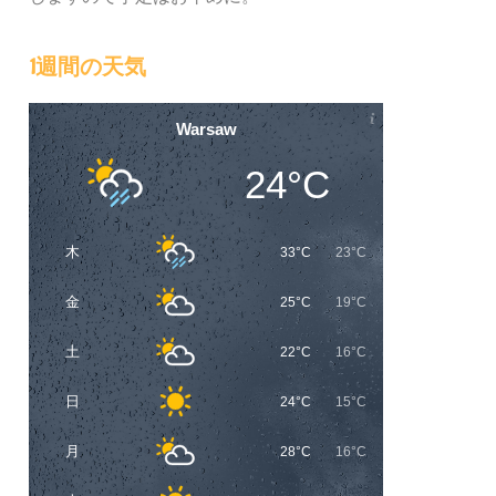
1週間の天気
Warsaw
24°C
木
33°C
23°C
金
25°C
19°C
土
22°C
16°C
日
24°C
15°C
月
28°C
16°C