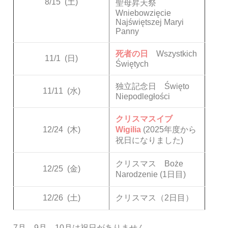
8/15
(土)
聖母昇天祭
Wniebowzięcie
Najświętszej Maryi
Panny
死者の日
Wszystkich
11/1
(日)
Świętych
独立記念日 Święto
11/11
(水)
Niepodległości
クリスマスイブ
12/24
(木)
Wigilia
(2025年度から
祝日になりました)
クリスマス Boże
12/25
(金)
Narodzenie (1日目)
12/26
(土)
クリスマス（2日目）
7月、9月、10月は祝日がありません。