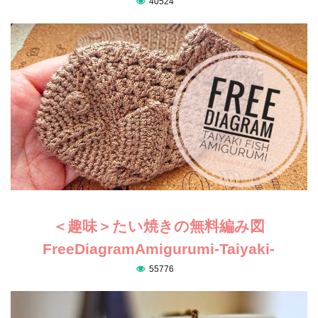
40524
＜趣味＞たい焼きの無料編み図
FreeDiagramAmigurumi-Taiyaki-
55776