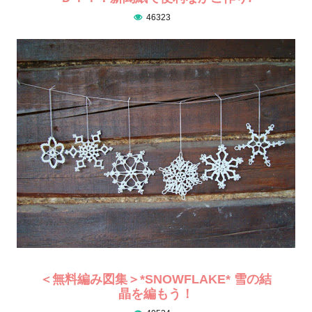
46323
＜無料編み図集＞*SNOWFLAKE* 雪の結
晶を編もう！