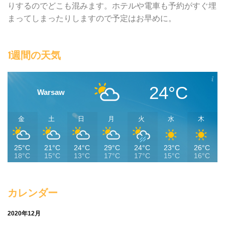
りするのでどこも混みます。ホテルや電車も予約がすぐ埋
まってしまったりしますので予定はお早めに。
1週間の天気
24°C
Warsaw
金
土
日
月
火
水
木
25°C
21°C
24°C
29°C
24°C
23°C
26°C
18°C
15°C
13°C
17°C
17°C
15°C
16°C
カレンダー
2020年12月