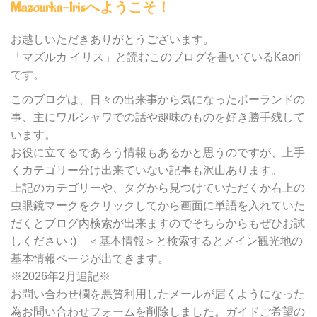
Mazourka-Irisへようこそ！
の
カ
テ
お越しいただきありがとうございます。
ゴ
「マズルカ イリス」と読むこのブログを書いているKaori
リ
です。
ー
別
このブログは、日々の出来事から気になったポーランドの
検
事、主にワルシャワでの話や趣味のものを好き勝手残して
索
います。
お役に立てるであろう情報もあるかと思うのですが、上手
くカテゴリー分け出来ていない記事も沢山あります。
上記のカテゴリーや、タグから見つけていただくか右上の
虫眼鏡マークをクリックしてから画面に単語を入れていた
だくとブログ内検索が出来ますのでそちらからもぜひお試
しください :) ＜基本情報＞と検索するとメイン観光地の
基本情報ページが出てきます。
※2026年2月追記※
お問い合わせ欄を悪質利用したメールが届くようになった
為お問い合わせフォームを削除しました。ガイドご希望の