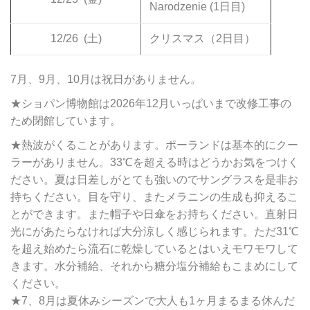
Narodzenie (1日目)
12/26
(土)
クリスマス（2日目）
7月、9月、10月は祝日がありません。
★ショパン博物館は2026年12月いっぱいまで改修工事の
ため閉館しています。
★熱波がくることがあります。ポーランドは基本的にクー
ラーがありません。33℃を超える時はどうかお気をつけく
ださい。夏は日差しがとても強いのでサングラスを是非お
持ちください。目を守り、またメラニンの生成も抑えるこ
とができます。また帽子や日傘をお持ちください。直射日
光にがあたらなければ大分涼しく感じられます。ただ31℃
を超え始めたら流石に乾燥しているとはいえモワモワして
きます。水分補給、それから糖分塩分補給もこまめにして
ください。
★7、8月は夏休みシーズンで大人も1ヶ月まるまる休んだ