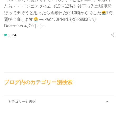
たら・・・ シニアタイム（10〜12時）後真っ先に郵便局
行って出そうと思ったら金曜日だけ13時からでした
1時
間後出直します
— kaori. JPNPL (@PolskaKK)
December 4, 20 […]…
2934
ブログ内のカテゴリー別検索
ブ
ロ
グ
内