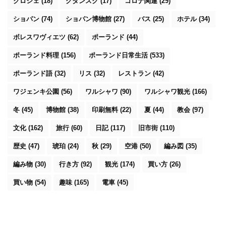
クロシェ
(18)
グダンスク
(17)
コロナ関連
(29)
ショパン
(74)
ショパン博物館
(27)
バス
(25)
ホテル
(34)
ボレスワヴィエツ
(62)
ポーランド
(44)
ポーランド料理
(156)
ポーランド日常生活
(533)
ポーランド語
(32)
リス
(32)
レストラン
(42)
ワジェンキ公園
(56)
ワルシャワ
(90)
ワルシャワ観光
(166)
冬
(45)
博物館
(38)
印刷無料
(22)
夏
(44)
教会
(97)
文化
(162)
旅行
(60)
日記
(117)
旧市街
(110)
歴史
(47)
琥珀
(24)
秋
(29)
空港
(50)
編み図
(35)
編み物
(30)
行き方
(92)
観光
(174)
買い方
(26)
買い物
(54)
趣味
(165)
電車
(45)