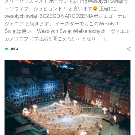
メリークリスマス！ ポーランド語ではWesołych Świąt!ヴ
ェソウィフ シュヒョント！ と言います
正確には
wesołych świąt BOŻEGO NARODZENIAボジェゴ ナロ
ジェニア と続きます。 イースターでもこのWesołych
Świątは使い、 Wesołych Świąt Wielkanocnych ヴィエル
カノツニフ（フは殆ど聞こえない）となり […]…
3804