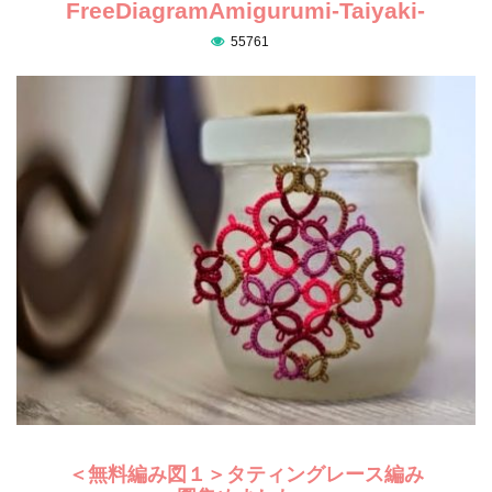
FreeDiagramAmigurumi-Taiyaki-
55761
＜無料編み図１＞タティングレース編み