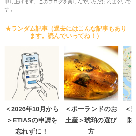
申し上げます。このブログを楽しんでいただければ幸いで
す 。
★ランダム記事（過去にはこんな記事もあり
ます。読んでいってね！）
＜2026年10月から
＜ポーランドのお
＜
＞ETIASの申請を
土産＞琥珀の選び
財
忘れずに！
方