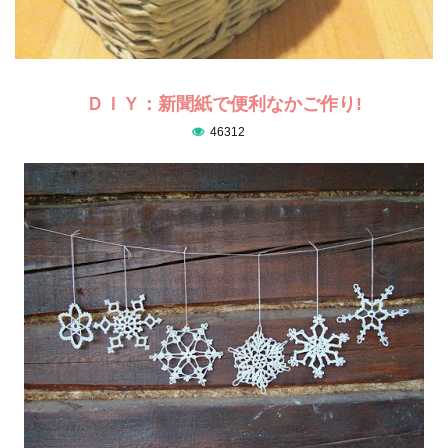
ＤＩＹ：新聞紙で便利なかご作り!
46312