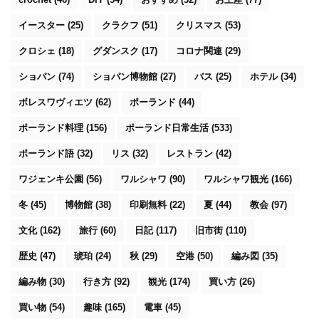
イースター
(25)
クラクフ
(51)
クリスマス
(53)
クロシェ
(18)
グダンスク
(17)
コロナ関連
(29)
ショパン
(74)
ショパン博物館
(27)
バス
(25)
ホテル
(34)
ボレスワヴィエツ
(62)
ポーランド
(44)
ポーランド料理
(156)
ポーランド日常生活
(533)
ポーランド語
(32)
リス
(32)
レストラン
(42)
ワジェンキ公園
(56)
ワルシャワ
(90)
ワルシャワ観光
(166)
冬
(45)
博物館
(38)
印刷無料
(22)
夏
(44)
教会
(97)
文化
(162)
旅行
(60)
日記
(117)
旧市街
(110)
歴史
(47)
琥珀
(24)
秋
(29)
空港
(50)
編み図
(35)
編み物
(30)
行き方
(92)
観光
(174)
買い方
(26)
買い物
(54)
趣味
(165)
電車
(45)