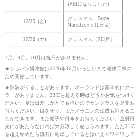
祝日になりました)
クリスマス Boże
12/25
(金)
Narodzenie (1日目)
12/26
(土)
クリスマス（2日目）
7月、9月、10月は祝日がありません。
★ショパン博物館は2026年12月いっぱいまで改修工事の
ため閉館しています。
★熱波がくることがあります。ポーランドは基本的にクー
ラーがありません。33℃を超える時はどうかお気をつけく
ださい。夏は日差しがとても強いのでサングラスを是非お
持ちください。目を守り、またメラニンの生成も抑えるこ
とができます。また帽子や日傘をお持ちください。直射日
光にがあたらなければ大分涼しく感じられます。ただ31℃
を超え始めたら流石に乾燥しているとはいえモワモワして