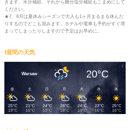
きます。水分補給、それから糖分塩分補給もこまめにして
ください。
★7、8月は夏休みシーズンで大人も1ヶ月まるまる休んだ
りするのでどこも混みます。ホテルや電車も予約がすぐ埋
まってしまったりしますので予定はお早めに。
1週間の天気
20°C
Warsaw
金
土
日
月
火
水
木
25°C
21°C
24°C
28°C
24°C
23°C
25°C
19°C
16°C
13°C
18°C
19°C
16°C
16°C