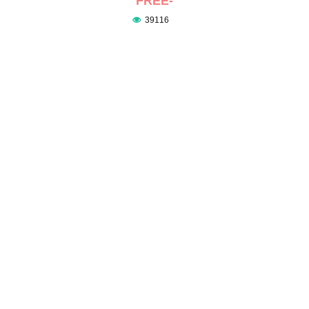
FREE-
39116