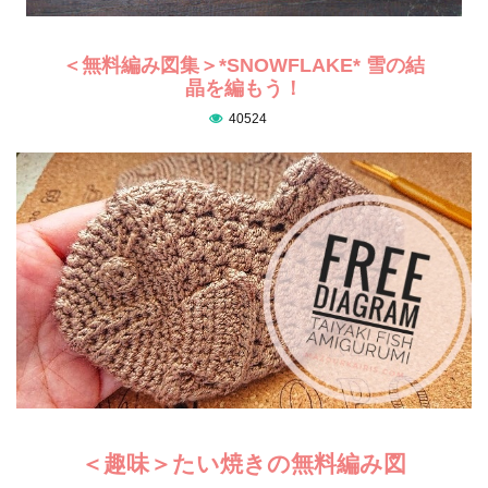
＜無料編み図集＞*SNOWFLAKE* 雪の結
晶を編もう！
40524
＜趣味＞たい焼きの無料編み図