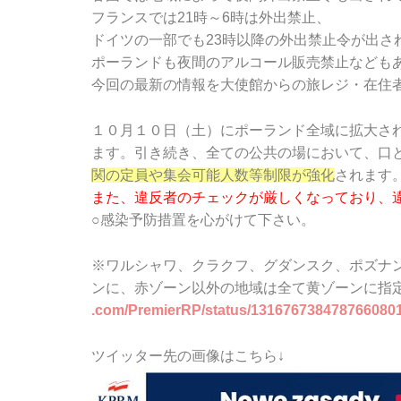
フランスでは21時～6時は外出禁止、
ドイツの一部でも23時以降の外出禁止令が出さ
ポーランドも夜間のアルコール販売禁止なども
今回の最新の情報を大使館からの旅レジ・在住
１０月１０日（土）にポーランド全域に拡大さ
ます。引き続き、全ての
公共の場において、口
関の定員や集会可能人数等制限が強化
されます
また、違反者のチェックが厳しくなってお
り、
○感染予防措置を心がけて下さい。
※ワルシャワ、クラクフ、グダンスク、
ポズナ
ンに、赤ゾーン以外の地域は全て黄ゾーンに指
.com/PremierRP/status/13167673
8478766080
ツイッター先の画像はこちら↓