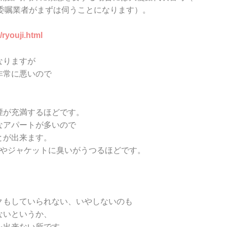
応委嘱業者がまずは伺
うことになります）。
a/ryouji.html
なりますが
非常に悪いので
。
煙が充満するほどです。
なアパートが多いので
とが出来ます。
毛やジャケットに臭いがうつるほどです。
クもしていられない、いやしないのも
ないというか、
を出来ない所です。