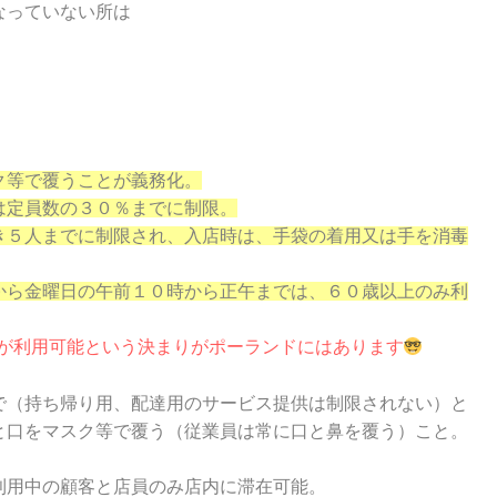
なっていない所は
ク等で覆うことが義
務化。
は定員数の３０％ま
でに制限。
き５人までに制限さ
れ、入店時は、手袋の着用又は手を消毒
から金曜日の午前１
０時から正午までは、６０歳以上のみ利
のみが利用可能という決まりがポーランドにはあります
で（持ち帰り用、配
達用のサービス提供は制限されない）と
と口をマスク等で覆う（従業員は常に口と鼻を
覆う）こと。
利用中の顧客と店員
のみ店内に滞在可能。