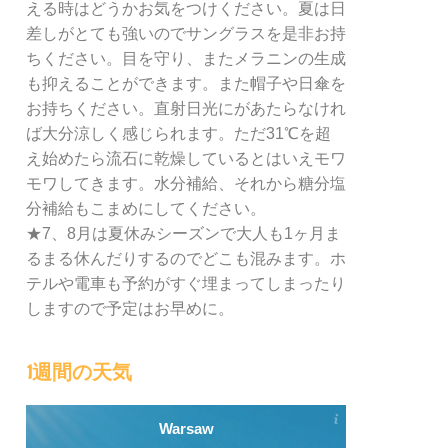
える時はどうかお気をつけください。夏は日
差しがとても強いのでサングラスを是非お持
ちください。目を守り、またメラニンの生成
も抑えることができます。また帽子や日傘を
お持ちください。直射日光にがあたらなけれ
ば大分涼しく感じられます。ただ31℃を超
え始めたら流石に乾燥しているとはいえモワ
モワしてきます。水分補給、それから糖分塩
分補給もこまめにしてください。
★7、8月は夏休みシーズンで大人も1ヶ月ま
るまる休んだりするのでどこも混みます。ホ
テルや電車も予約がすぐ埋まってしまったり
しますので予定はお早めに。
1週間の天気
Warsaw