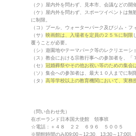
（ク）屋内外を問わず、見本市、会議などの開
（ケ）屋内外を問わず、スポーツイベントは無
に制限。
（コ）プール、ウォーターパーク及びジム・フ
（サ）
映画館は、入場者を定員の２５％に制限
覆うことが必要。
（シ）遊園地やテーマパーク等のレクリエーシ
（ス）教会における宗教行事への参加者を、「
（セ）
冠婚葬祭やその他お祝い等のための集会
（ソ）集会への参加者は、最大１０人までに制
（タ）
高等学校以上の教育機関において、実務
（問い合わせ先）
在ポーランド日本国大使館 領事班
☆電話：＋４８ ２２ ６９６ ５００５
※開館時間のみ[09:00～12:30、13:30～17:0
0]