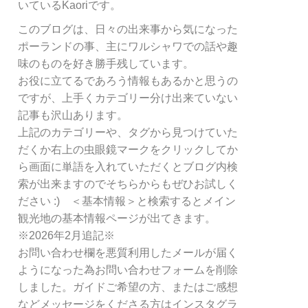
リ
いているKaoriです。
ー
このブログは、日々の出来事から気になった
別
ポーランドの事、主にワルシャワでの話や趣
検
索
味のものを好き勝手残しています。
お役に立てるであろう情報もあるかと思うの
ですが、上手くカテゴリー分け出来ていない
記事も沢山あります。
上記のカテゴリーや、タグから見つけていた
だくか右上の虫眼鏡マークをクリックしてか
ら画面に単語を入れていただくとブログ内検
索が出来ますのでそちらからもぜひお試しく
ださい :) ＜基本情報＞と検索するとメイン
観光地の基本情報ページが出てきます。
※2026年2月追記※
お問い合わせ欄を悪質利用したメールが届く
ようになった為お問い合わせフォームを削除
しました。ガイドご希望の方、またはご感想
などメッセージをくださる方はインスタグラ