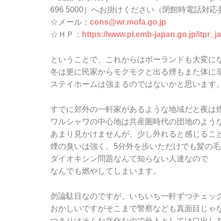
696 5000）へお掛けください（閉館時電話対
☆メール：
cons@wr.mofa.go.jp
☆ＨＰ：
https://www.pl.emb-japan.g
o.jp/itpr_j
ということで、これからはポーランドも大変に
冬は更に民家からモクモクと出る煙もまた体に
ステイホームは強まるのではないかと思います
すでに郊外の一軒家があるような地域だと夜は
ワルシャワの中心地は共産圏時代の団地のよう
あまり見かけませんが、少し外れると感じるこ
煙の臭いは強く、5分外を歩いただけでも髪の
ダイオキシン問題なんて知らない人達なので
なんでも燃やしてしまいます。
勿論駄目なのですが、いちいち一軒ずつチェッ
おかしいですがそこまで警察なども真面目じゃ
つまりはそんな文化なので外人としては口出し