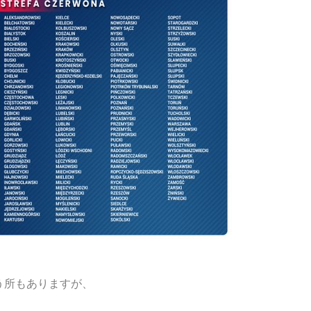
。
う所もありますが、
、