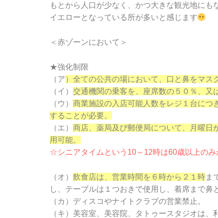
もとから人口が少なく、かつ大きな観光地にも
イエローとなっている所が多いと感じます
＜赤ゾーンにおいて＞
★強化制限
（ア
）全ての公共の場において、口と鼻をマス
（イ）
交通機関の乗客を、座席数の５０％、又
（ウ）
商業施設の入店可能人数をレジ１台につ
することが必要。
（エ）
商店、薬局及び郵便局について、月曜日
用可能。
☆シニアタイムという10～12時は60歳以上
（オ）
飲食店は、営業時間を６時から２１時
ま
し、テーブルは１つおきで
使用し、着席まで鼻
（カ）ディスコやナイトクラブの営業禁止。
（キ）美容室、美容院、タトゥースタジオは、