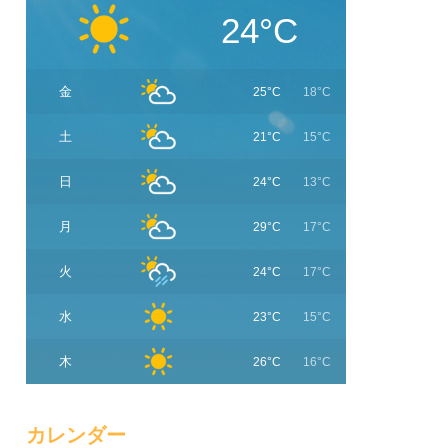
24°C
金
25°C
18°C
土
21°C
15°C
日
24°C
13°C
月
29°C
17°C
火
24°C
17°C
水
23°C
15°C
木
26°C
16°C
カレンダー