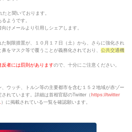
れたと聞いております。
あるようです。
者向けメールより引用しシェアします。
れた制限措置が、
１０月１７日（土）から、さらに強化され
と鼻をマスク等で覆うことが義務化されてお
り、
公共交通機
。
違反者には罰則があります
ので、十分にご注意ください。
ン、ウッチ、トルン等の主要都市を含む１５２地域が赤ゾー
定されています。詳
細は首相官邸のTwitter（
https://twitter
1
）に掲載されている一覧を確認願います。