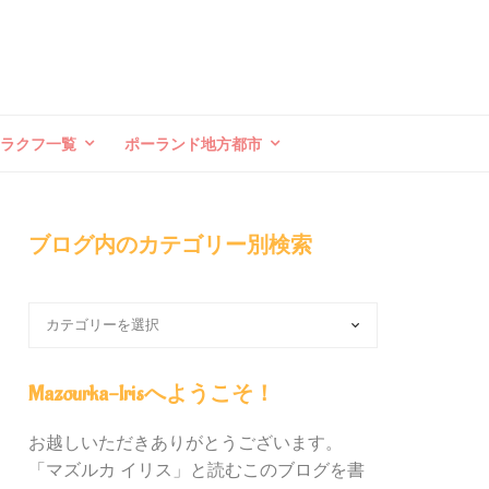
クラクフ一覧
ポーランド地方都市
ブログ内のカテゴリー別検索
ブ
ロ
グ
内
Mazourka-Irisへようこそ！
の
カ
お越しいただきありがとうございます。
テ
「マズルカ イリス」と読むこのブログを書
ゴ