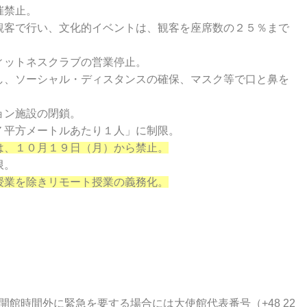
催禁止。
観客で行い、文化的
イベントは、観客を座席数の２５％まで
ィットネスクラブの
営業停止。
し、ソーシャル・デ
ィスタンスの確保、マスク等で口と鼻を
ョン施設の閉鎖。
７平方メートルあた
り１人」に制限。
は、１０月１９日（
月）から禁止。
限。
授業を除きリモート
授業の義務化。
。開館時間外に緊急を要する場合には大使館代表番号（+48 22