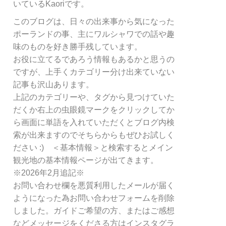
リ
いているKaoriです。
ー
このブログは、日々の出来事から気になった
別
ポーランドの事、主にワルシャワでの話や趣
検
索
味のものを好き勝手残しています。
お役に立てるであろう情報もあるかと思うの
ですが、上手くカテゴリー分け出来ていない
記事も沢山あります。
上記のカテゴリーや、タグから見つけていた
だくか右上の虫眼鏡マークをクリックしてか
ら画面に単語を入れていただくとブログ内検
索が出来ますのでそちらからもぜひお試しく
ださい :) ＜基本情報＞と検索するとメイン
観光地の基本情報ページが出てきます。
※2026年2月追記※
お問い合わせ欄を悪質利用したメールが届く
ようになった為お問い合わせフォームを削除
しました。ガイドご希望の方、またはご感想
などメッセージをくださる方はインスタグラ