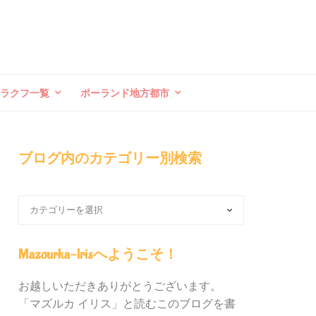
クラクフ一覧
ポーランド地方都市
ブログ内のカテゴリー別検索
ブ
ロ
グ
内
Mazourka-Irisへようこそ！
の
カ
お越しいただきありがとうございます。
テ
「マズルカ イリス」と読むこのブログを書
ゴ