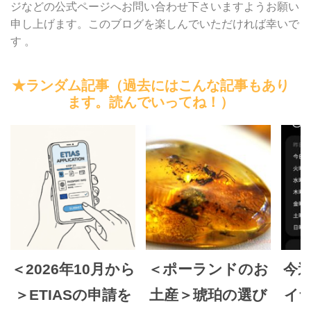
ジなどの公式ページへお問い合わせ下さいますようお願い
申し上げます。このブログを楽しんでいただければ幸いで
す 。
★ランダム記事（過去にはこんな記事もあり
ます。読んでいってね！）
＜2026年10月から
＜ポーランドのお
今
＞ETIASの申請を
土産＞琥珀の選び
イ