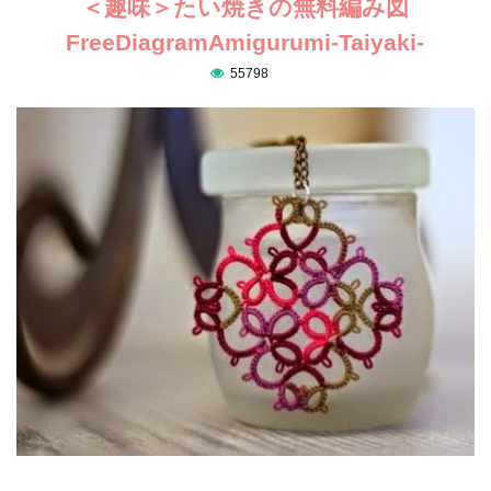
＜趣味＞たい焼きの無料編み図
FreeDiagramAmigurumi-Taiyaki-
55798