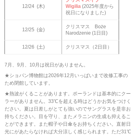
12/24
(木)
Wigilia
(2025年度から
祝日になりました)
クリスマス Boże
12/25
(金)
Narodzenie (1日目)
12/26
(土)
クリスマス（2日目）
7月、9月、10月は祝日がありません。
★ショパン博物館は2026年12月いっぱいまで改修工事の
ため閉館しています。
★熱波がくることがあります。ポーランドは基本的にクー
ラーがありません。33℃を超える時はどうかお気をつけく
ださい。夏は日差しがとても強いのでサングラスを是非お
持ちください。目を守り、またメラニンの生成も抑えるこ
とができます。また帽子や日傘をお持ちください。直射日
光にがあたらなければ大分涼しく感じられます。ただ31℃