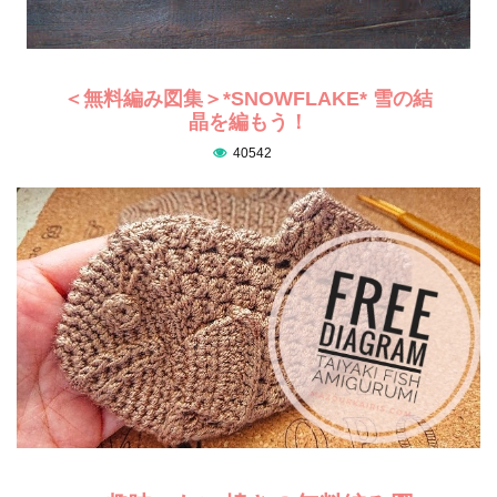
＜無料編み図集＞*SNOWFLAKE* 雪の結
晶を編もう！
40542