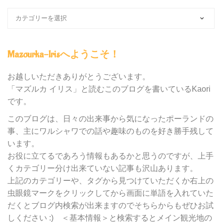
ブ
ロ
グ
内
Mazourka-Irisへようこそ！
の
カ
テ
お越しいただきありがとうございます。
ゴ
「マズルカ イリス」と読むこのブログを書いているKaori
リ
です。
ー
別
このブログは、日々の出来事から気になったポーランドの
検
事、主にワルシャワでの話や趣味のものを好き勝手残して
索
います。
お役に立てるであろう情報もあるかと思うのですが、上手
くカテゴリー分け出来ていない記事も沢山あります。
上記のカテゴリーや、タグから見つけていただくか右上の
虫眼鏡マークをクリックしてから画面に単語を入れていた
だくとブログ内検索が出来ますのでそちらからもぜひお試
しください :) ＜基本情報＞と検索するとメイン観光地の