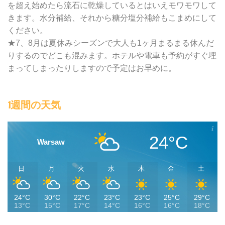
を超え始めたら流石に乾燥しているとはいえモワモワして
きます。水分補給、それから糖分塩分補給もこまめにして
ください。
★7、8月は夏休みシーズンで大人も1ヶ月まるまる休んだ
りするのでどこも混みます。ホテルや電車も予約がすぐ埋
まってしまったりしますので予定はお早めに。
1週間の天気
24°C
Warsaw
日
月
火
水
木
金
土
24°C
30°C
22°C
23°C
23°C
25°C
29°C
13°C
15°C
17°C
14°C
16°C
16°C
18°C