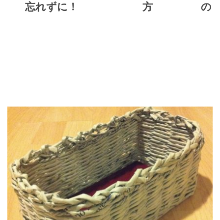
忘れずに！
方
の