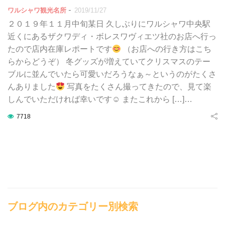
-
ワルシャワ観光名所
2019/11/27
２０１９年１１月中旬某日 久しぶりにワルシャワ中央駅
近くにあるザクワディ・ボレスワヴィエツ社のお店へ行っ
たので店内在庫レポートです
（お店への行き方はこち
らからどうぞ） 冬グッズが増えていてクリスマスのテー
ブルに並んでいたら可愛いだろうなぁ～というのがたくさ
んありました
写真をたくさん撮ってきたので、見て楽
しんでいただければ幸いです☺ またこれから […]…
7718
ブログ内のカテゴリー別検索