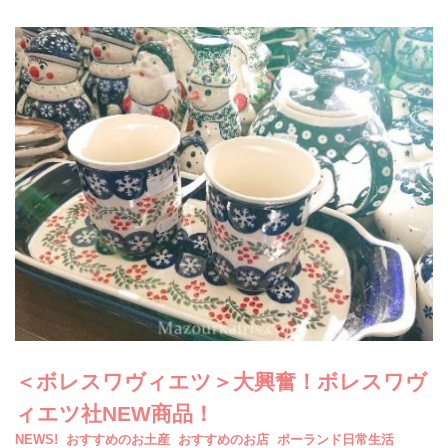
＜ボレスワヴィエツ＞大興奮！ボレスワヴ
ィエツ社NEW商品！
NEWS!
おすすめのお土産
おすすめのお店
ポーランド日常生活