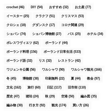
crochet
(46)
DIY
(54)
おすすめ
(32)
お土産
(77)
イースター
(25)
クラクフ
(51)
クリスマス
(53)
クロシェ
(18)
グダンスク
(17)
コロナ関連
(29)
ショパン
(74)
ショパン博物館
(27)
バス
(25)
ホテル
(34)
ボレスワヴィエツ
(62)
ポーランド
(44)
ポーランド料理
(156)
ポーランド日常生活
(533)
ポーランド語
(32)
リス
(32)
レストラン
(42)
ワジェンキ公園
(56)
ワルシャワ
(90)
ワルシャワ観光
(166)
冬
(45)
博物館
(38)
印刷無料
(22)
夏
(44)
教会
(97)
文化
(162)
旅行
(60)
日記
(117)
旧市街
(110)
歴史
(47)
琥珀
(24)
秋
(29)
空港
(50)
編み図
(35)
編み物
(30)
行き方
(92)
観光
(174)
買い方
(26)