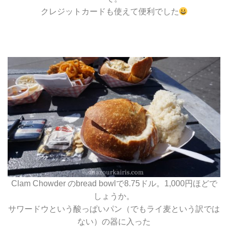
クレジットカードも使えて便利でした
Clam Chowder のbread bowlで8.75ドル。1,000円ほどで
しょうか。
サワードウという酸っぱいパン（でもライ麦という訳では
ない）の器に入った