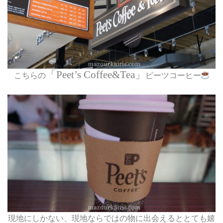
「
Peet’s Coffee&Tea
」
こちらの
ピーツコーヒー
現地にしかない、現地ならではの物に出会えるととても嬉