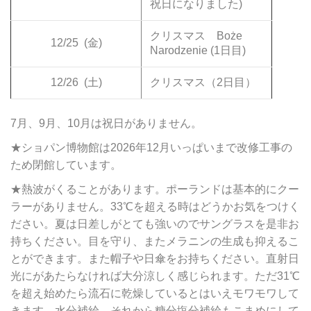
祝日になりました)
クリスマス Boże
12/25
(金)
Narodzenie (1日目)
12/26
(土)
クリスマス（2日目）
7月、9月、10月は祝日がありません。
★ショパン博物館は2026年12月いっぱいまで改修工事の
ため閉館しています。
★熱波がくることがあります。ポーランドは基本的にクー
ラーがありません。33℃を超える時はどうかお気をつけく
ださい。夏は日差しがとても強いのでサングラスを是非お
持ちください。目を守り、またメラニンの生成も抑えるこ
とができます。また帽子や日傘をお持ちください。直射日
光にがあたらなければ大分涼しく感じられます。ただ31℃
を超え始めたら流石に乾燥しているとはいえモワモワして
きます。水分補給、それから糖分塩分補給もこまめにして