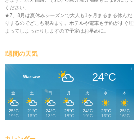
ください。
★7、8月は夏休みシーズンで大人も1ヶ月まるまる休んだ
りするのでどこも混みます。ホテルや電車も予約がすぐ埋
まってしまったりしますので予定はお早めに。
1週間の天気
24°C
Warsaw
金
土
日
月
火
水
木
25°C
21°C
24°C
28°C
24°C
23°C
25°C
19°C
16°C
13°C
18°C
19°C
16°C
16°C