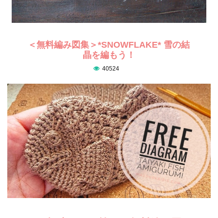
＜無料編み図集＞*SNOWFLAKE* 雪の結
晶を編もう！
40524