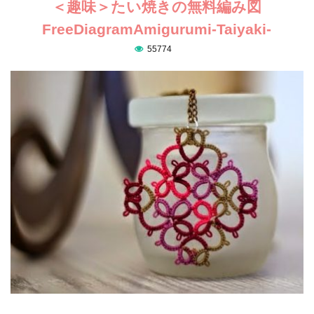
＜趣味＞たい焼きの無料編み図
FreeDiagramAmigurumi-Taiyaki-
55774