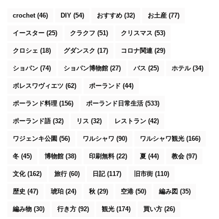
crochet
(46)
DIY
(54)
おすすめ
(32)
お土産
(77)
イースター
(25)
クラクフ
(51)
クリスマス
(53)
クロシェ
(18)
グダンスク
(17)
コロナ関連
(29)
ショパン
(74)
ショパン博物館
(27)
バス
(25)
ホテル
(34)
ボレスワヴィエツ
(62)
ポーランド
(44)
ポーランド料理
(156)
ポーランド日常生活
(533)
ポーランド語
(32)
リス
(32)
レストラン
(42)
ワジェンキ公園
(56)
ワルシャワ
(90)
ワルシャワ観光
(166)
冬
(45)
博物館
(38)
印刷無料
(22)
夏
(44)
教会
(97)
文化
(162)
旅行
(60)
日記
(117)
旧市街
(110)
歴史
(47)
琥珀
(24)
秋
(29)
空港
(50)
編み図
(35)
編み物
(30)
行き方
(92)
観光
(174)
買い方
(26)