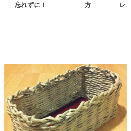
忘れずに！
方
レ