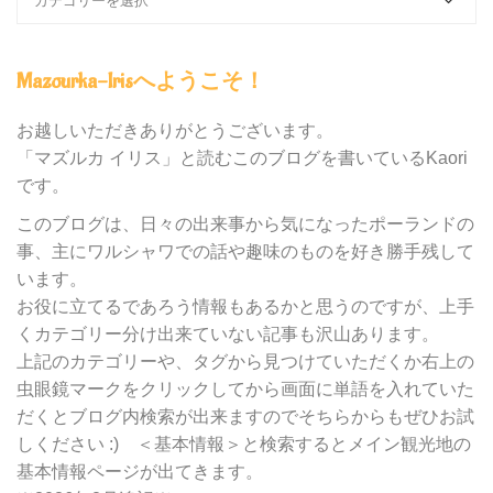
ロ
グ
内
Mazourka-Irisへようこそ！
の
カ
テ
お越しいただきありがとうございます。
ゴ
「マズルカ イリス」と読むこのブログを書いているKaori
リ
です。
ー
別
このブログは、日々の出来事から気になったポーランドの
検
事、主にワルシャワでの話や趣味のものを好き勝手残して
索
います。
お役に立てるであろう情報もあるかと思うのですが、上手
くカテゴリー分け出来ていない記事も沢山あります。
上記のカテゴリーや、タグから見つけていただくか右上の
虫眼鏡マークをクリックしてから画面に単語を入れていた
だくとブログ内検索が出来ますのでそちらからもぜひお試
しください :) ＜基本情報＞と検索するとメイン観光地の
基本情報ページが出てきます。