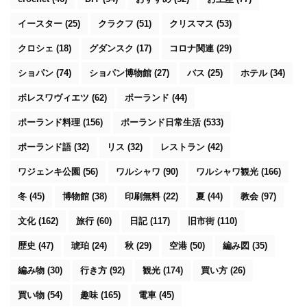
イースター
(25)
クラクフ
(51)
クリスマス
(53)
クロシェ
(18)
グダンスク
(17)
コロナ関連
(29)
ショパン
(74)
ショパン博物館
(27)
バス
(25)
ホテル
(34)
ボレスワヴィエツ
(62)
ポーランド
(44)
ポーランド料理
(156)
ポーランド日常生活
(533)
ポーランド語
(32)
リス
(32)
レストラン
(42)
ワジェンキ公園
(56)
ワルシャワ
(90)
ワルシャワ観光
(166)
冬
(45)
博物館
(38)
印刷無料
(22)
夏
(44)
教会
(97)
文化
(162)
旅行
(60)
日記
(117)
旧市街
(110)
歴史
(47)
琥珀
(24)
秋
(29)
空港
(50)
編み図
(35)
編み物
(30)
行き方
(92)
観光
(174)
買い方
(26)
買い物
(54)
趣味
(165)
電車
(45)