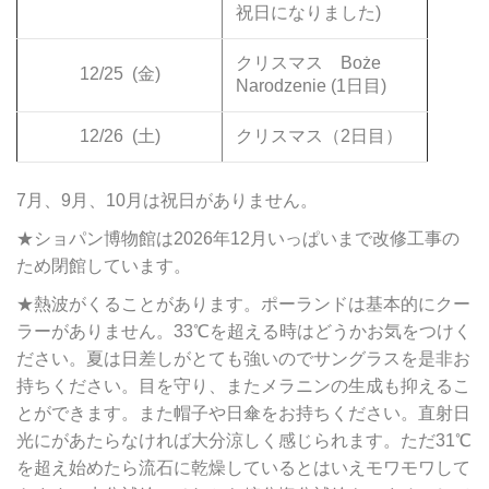
祝日になりました)
クリスマス Boże
12/25
(金)
Narodzenie (1日目)
12/26
(土)
クリスマス（2日目）
7月、9月、10月は祝日がありません。
★ショパン博物館は2026年12月いっぱいまで改修工事の
ため閉館しています。
★熱波がくることがあります。ポーランドは基本的にクー
ラーがありません。33℃を超える時はどうかお気をつけく
ださい。夏は日差しがとても強いのでサングラスを是非お
持ちください。目を守り、またメラニンの生成も抑えるこ
とができます。また帽子や日傘をお持ちください。直射日
光にがあたらなければ大分涼しく感じられます。ただ31℃
を超え始めたら流石に乾燥しているとはいえモワモワして