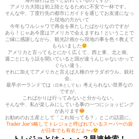
海外旅行は色々と訪れているのですが、
アメリカ大陸は初上陸となるために不安で一杯です。
そんな中、丁度行先の都市にガイドを通じてお友達になっ
た現地の方がいて
今年もワルシャワで再会を果たしたばかりなのですが
あら！じゃあ今度はアメリカで会えますね！ということで
ご縁に感謝しながら、観光計画から現地の事を色々教えて
もらいました
アメリカと言ってもとにかく広くて、西と東、北と南、
週ごとにもう話を聞いていると国が違うんじゃないかって
ぐらい違う。
それに加えてアメリカと言えば人種のサラダボウル。銃社
会。
最早ポーランドでは
考えられない世界なの
（日本としても）
ですが、
こればかりは行ってみないと分からない。
そんな中、私が楽しみにしている事の一つにショッピング
があります
お勧めのお土産として「これ知ってる？」とこの話題に。
Trader Joe’s略してトレジョと呼ばれているスーパーの袋
が日本でも有名だよ〜♪
トレジョとは・・・？早速検索！