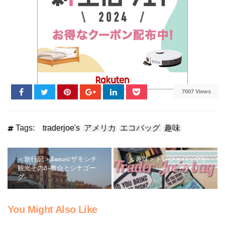
7007 Views
Tags:
traderjoe's
アメリカ
エコバッグ
趣味
＜旅行記＞Zamośćザモシチ
＜趣味＞トレジョバッグか
観光その3-教会とシナゴー
らものづくり。
グ-
You Might Also Like