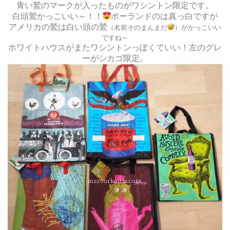
青い鷲のマークが入ったものがワシントン限定です。
白頭鷲かっこいい～！！
ポーランドのは真っ白ですが
アメリカの鷲は白い頭の鷲
（名前そのまんまだ
）がかっこいい
ですね～
ホワイトハウスがまたワシントンっぽくていい！左のグレ
ーがシカゴ限定。