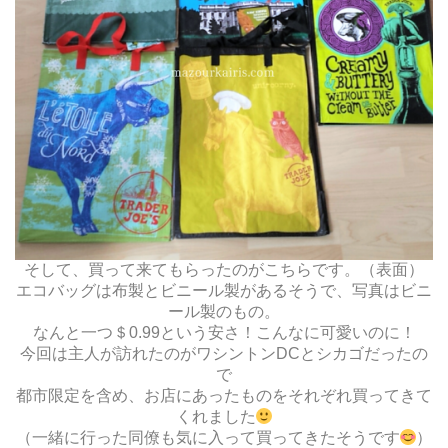
そして、買って来てもらったのがこちらです。（表面）
エコバッグは布製とビニール製があるそうで、写真はビニ
ール製のもの。
なんと一つ＄0.99という安さ！こんなに可愛いのに！
今回は主人が訪れたのがワシントンDCとシカゴだったの
で
都市限定を含め、お店にあったものをそれぞれ買ってきて
くれました
（一緒に行った同僚も気に入って買ってきたそうです
）