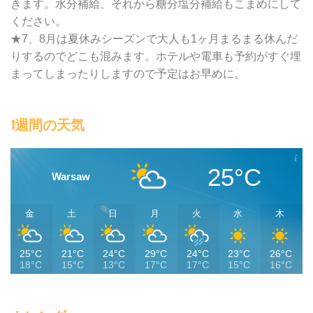
きます。水分補給、それから糖分塩分補給もこまめにして
ください。
★7、8月は夏休みシーズンで大人も1ヶ月まるまる休んだ
りするのでどこも混みます。ホテルや電車も予約がすぐ埋
まってしまったりしますので予定はお早めに。
1週間の天気
25°C
Warsaw
金
土
日
月
火
水
木
25°C
21°C
24°C
29°C
24°C
23°C
26°C
18°C
15°C
13°C
17°C
17°C
15°C
16°C