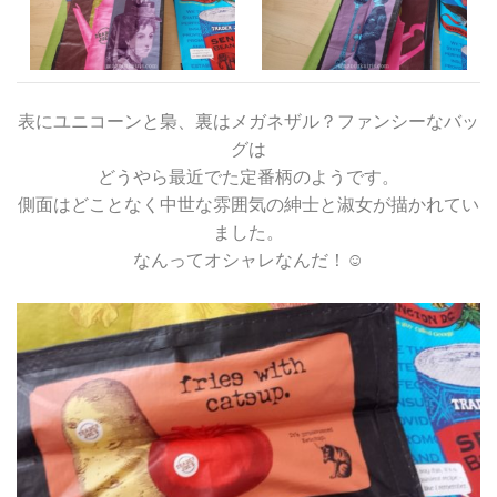
表にユニコーンと梟、裏はメガネザル？ファンシーなバッ
グは
どうやら最近でた定番柄のようです。
側面はどことなく中世な雰囲気の紳士と淑女が描かれてい
ました。
なんってオシャレなんだ！☺