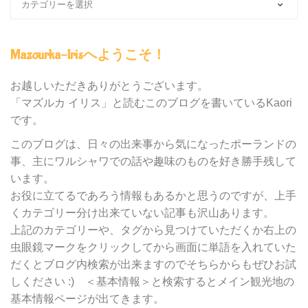
ロ
グ
内
Mazourka-Irisへようこそ！
の
カ
テ
お越しいただきありがとうございます。
ゴ
「マズルカ イリス」と読むこのブログを書いているKaori
リ
です。
ー
別
このブログは、日々の出来事から気になったポーランドの
検
事、主にワルシャワでの話や趣味のものを好き勝手残して
索
います。
お役に立てるであろう情報もあるかと思うのですが、上手
くカテゴリー分け出来ていない記事も沢山あります。
上記のカテゴリーや、タグから見つけていただくか右上の
虫眼鏡マークをクリックしてから画面に単語を入れていた
だくとブログ内検索が出来ますのでそちらからもぜひお試
しください :) ＜基本情報＞と検索するとメイン観光地の
基本情報ページが出てきます。