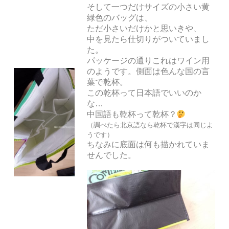
そして一つだけサイズの小さい黄
緑色のバッグは、
ただ小さいだけかと思いきや、
中を見たら仕切りがついていまし
た。
パッケージの通りこれはワイン用
のようです。側面は色んな国の言
葉で乾杯。
この乾杯って日本語でいいのか
な…
中国語も乾杯って乾杯？
（調べたら北京語なら乾杯で漢字は同じよ
うです）
ちなみに底面は何も描かれていま
せんでした。