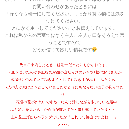
お問い合わせがあったときには
「行くなら朝一にしてください、しっかり持ち物には気を
つけてください、
とにかく用心してください」とお伝えしています。
これは私からの言葉ではなく主人、友人が口をそろえて言
うことですので
どうか信じて欲しい情報です
先日ご案内したときには朝一だったにもかかわらず、
・血を吐いたのか鼻血なのか顔が血だらけのシャツ1枚のおじさんが
水溜りに倒れていて起きようとしても起き上がれず、ふらふら。
2人の方が助けようとしていましたがどうにもならない様子が見られた
り、
・花壇の花がきれいですね、なんて話しながら歩いている最中
ふと足元を見たら上から血がぽたぽたと滴り落ちていたり・・・
上を見上げたらベランダでしたが「これって鮮血ですよね･･･」
と･･･。