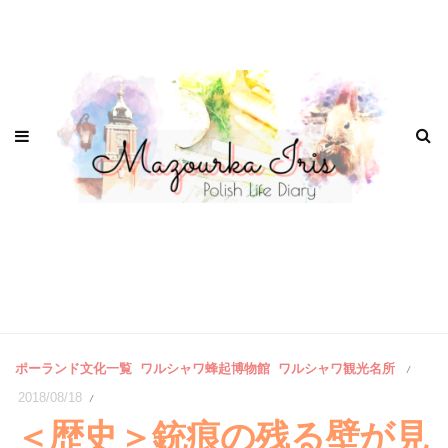
ポーランド文化一覧
ワルシャワ蜂起博物館
ワルシャワ観光名所
/
2018/08/18
/
＜歴史＞銃痕の残る壁が見