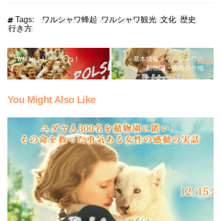
Tags:
ワルシャワ蜂起
ワルシャワ観光
文化
歴史
行き方
W杯始まりましたね！
＜基本情報＞ワルシャワの
動物園・映画ロケ地
You Might Also Like