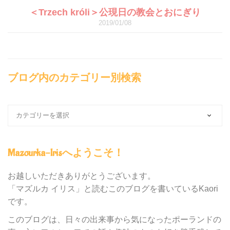
＜Trzech króli＞公現日の教会とおにぎり
2019/01/08
ブログ内のカテゴリー別検索
ブ
ロ
グ
内
Mazourka-Irisへようこそ！
の
カ
テ
お越しいただきありがとうございます。
ゴ
「マズルカ イリス」と読むこのブログを書いているKaori
リ
です。
ー
別
このブログは、日々の出来事から気になったポーランドの
検