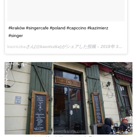
#kraków #singercafe #poland #capccino #kazimierz
#singer
kaoriczka
さん(@kaoriczka)がシェアした投稿 –
2018年 3月月13日午前9時17分PDT