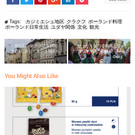
Tags:
カジミエシュ地区
クラクフ
ポーランド料理
ポーランド日常生活
ユダヤ関係
文化
観光
＜旅行記＞クラクフ５日間
せっかくなので再掲：ウォ
その3 カジミエシュ地区へ
ヴィチの聖体節（Boże
Ciało）
You Might Also Like