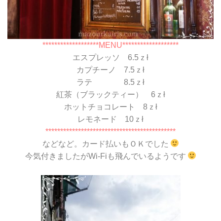
*******************MENU*******************
エスプレッソ 6.5ｚł
カプチーノ 7.5ｚł
ラテ 8.5ｚł
紅茶（ブラックティー） 6ｚł
ホットチョコレート 8ｚł
レモネード 10ｚł
********************************************
などなど。カード払いもＯＫでした
今気付きましたがWi-Fiも飛んでいるようです