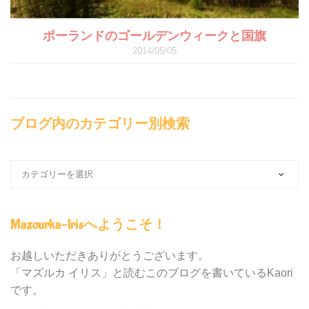
ポーランドのゴールデンウィークと国旗
2014/05/05
ブログ内のカテゴリー別検索
ブ
ロ
グ
内
Mazourka-Irisへようこそ！
の
カ
テ
お越しいただきありがとうございます。
ゴ
「マズルカ イリス」と読むこのブログを書いているKaori
リ
です。
ー