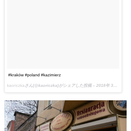
#kraków #poland #kazimierz
kaoriczka
さん(@kaoriczka)がシェアした投稿 –
2018年 3月月13日午前9時19分PDT