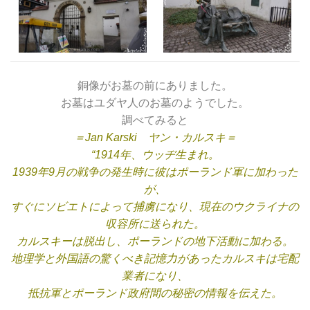
銅像がお墓の前にありました。
お墓はユダヤ人のお墓のようでした。
調べてみると
＝
Jan Karski ヤン・カルスキ＝
“1914年、ウッヂ生まれ。
1939年9月の戦争の発生時に彼はポーランド軍に加わった
が、
すぐにソビエトによって捕虜になり、現在のウクライナの
収容所に送られた。
カルスキーは脱出し、ポーランドの地下活動に加わる。
地理学と外国語の驚くべき記憶力があったカルスキは宅配
業者になり、
抵抗軍とポーランド政府間の秘密の情報を伝えた。