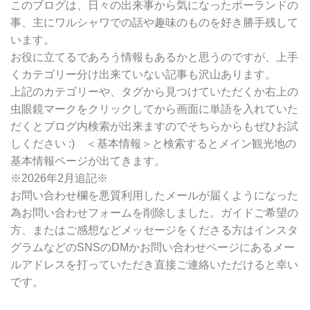
別
このブログは、日々の出来事から気になったポーランドの
検
事、主にワルシャワでの話や趣味のものを好き勝手残して
索
います。
お役に立てるであろう情報もあるかと思うのですが、上手
くカテゴリー分け出来ていない記事も沢山あります。
上記のカテゴリーや、タグから見つけていただくか右上の
虫眼鏡マークをクリックしてから画面に単語を入れていた
だくとブログ内検索が出来ますのでそちらからもぜひお試
しください :) ＜基本情報＞と検索するとメイン観光地の
基本情報ページが出てきます。
※2026年2月追記※
お問い合わせ欄を悪質利用したメールが届くようになった
為お問い合わせフォームを削除しました。ガイドご希望の
方、またはご感想などメッセージをくださる方はインスタ
グラムなどのSNSのDMかお問い合わせページにあるメー
ルアドレスを打っていただき直接ご連絡いただけると幸い
です。