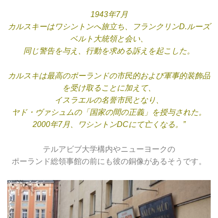
1943年7月
カルスキーはワシントンへ旅立ち、
フランクリンD.ルーズ
ベルト大統領と会い、
同じ警告を与え、
行動を求める訴えを起こした。
カルスキは最高のポーランドの市民的および軍事的装飾品
を受け取ることに加えて、
イスラエルの名誉市民となり、
ヤド・ヴァシュムの「国家の間の正義」を授与された。
2000年7月、ワシントンDCにて亡くなる。”
テルアビブ大学構内やニューヨークの
ポーランド総領事館の前にも彼の銅像があるそうです。