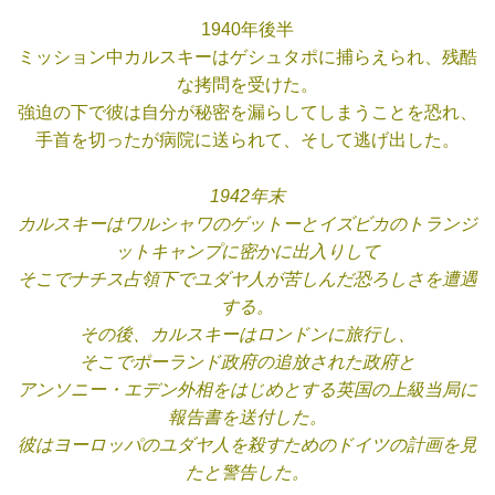
1940年後半
ミッション中カルスキーはゲシュタポに捕らえられ、残酷
な拷問を受けた。
強迫の下で彼は自分が秘密を漏らしてしまうことを恐れ、
手首を切ったが病院に送られて、そして逃げ出した。
1942年末
カルスキーはワルシャワのゲットーとイズビカのトランジ
ットキャンプに密かに出入りして
そこでナチス占領下でユダヤ人が苦しんだ恐ろしさを遭遇
する。
その後、カルスキーはロンドンに旅行し、
そこでポーランド政府の追放された政府と
アンソニー・エデン外相をはじめとする英国の上級当局に
報告書を送付した。
彼はヨーロッパのユダヤ人を殺すためのドイツの計画を見
たと警告した。