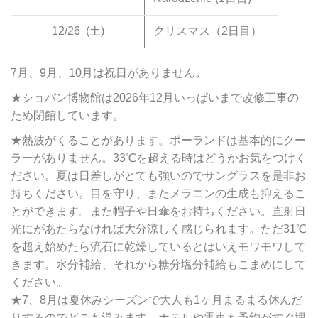
12/26
(土)
クリスマス（2日目）
7月、9月、10月は祝日がありません。
★ショパン博物館は2026年12月いっぱいまで改修工事の
ため閉館しています。
★熱波がくることがあります。ポーランドは基本的にクー
ラーがありません。33℃を超える時はどうかお気をつけく
ださい。夏は日差しがとても強いのでサングラスを是非お
持ちください。目を守り、またメラニンの生成も抑えるこ
とができます。また帽子や日傘をお持ちください。直射日
光にがあたらなければ大分涼しく感じられます。ただ31℃
を超え始めたら流石に乾燥しているとはいえモワモワして
きます。水分補給、それから糖分塩分補給もこまめにして
ください。
★7、8月は夏休みシーズンで大人も1ヶ月まるまる休んだ
りするのでどこも混みます。ホテルや電車も予約がすぐ埋