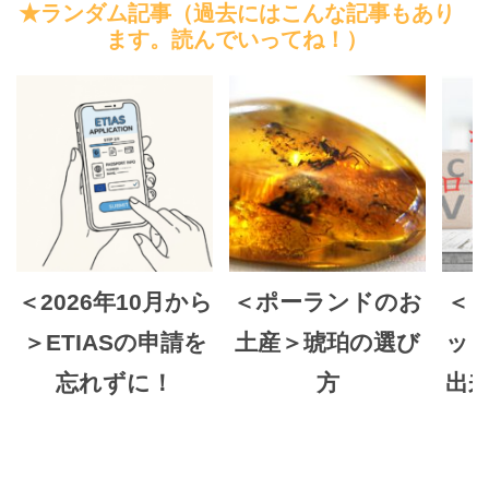
★ランダム記事（過去にはこんな記事もあり
ます。読んでいってね！）
＜2026年10月から
＜ポーランドのお
＜
＞ETIASの申請を
土産＞琥珀の選び
ッ
忘れずに！
方
出