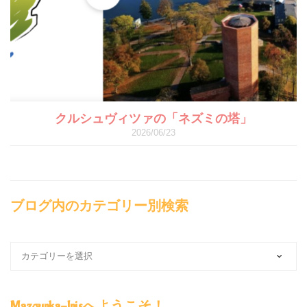
クルシュヴィツァの「ネズミの塔」
2026/06/23
ブログ内のカテゴリー別検索
ブ
ロ
グ
内
Mazourka-Irisへようこそ！
の