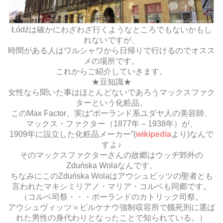
Łódźは確かにわざわざ行くようなところでもないかもし
れないですが、
時間がある人はワルシャワから日帰りで行けるのでオスス
メの場所です。
これからご紹介していきます。
★豆知識★
女性なら聞いた事はほとんどないであろうマックスファク
ターという化粧品。
このMax Factor、実は“ポーランド系ユダヤ人の美容師、
マックス・ファクター（1877年 – 1938年）が、
1909年に設立した化粧品メーカー”(
wikipedia
より)なんで
すよ♪
そのマックスファクターさんの故郷はウッヂ郊外の
Zduńska Wolaなんです。
ちなみにこのZduńska Wolaはアウシュビッツの聖者とも
言われたマキシミリアノ・マリア・コルベも同郷です。
（コルベ司祭・・・ポーランドのカトリック司祭。
アウシュヴィッツ＝ビルケナウ強制収容所で餓死刑に選ば
れた男性の身代わりとなったことで知られている。）