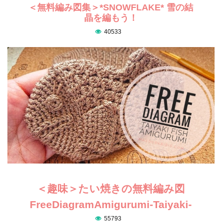
＜無料編み図集＞*SNOWFLAKE* 雪の結
晶を編もう！
40533
＜趣味＞たい焼きの無料編み図
FreeDiagramAmigurumi-Taiyaki-
55793