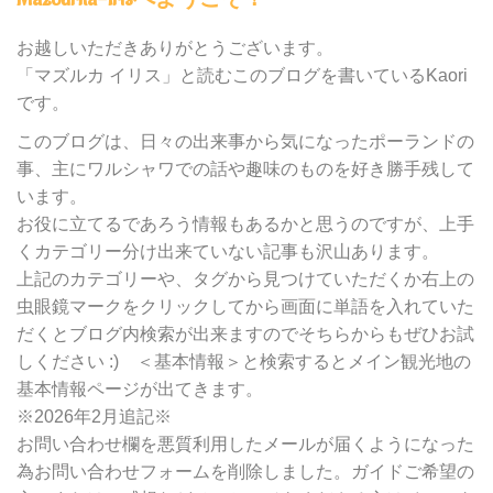
カ
テ
お越しいただきありがとうございます。
ゴ
「マズルカ イリス」と読むこのブログを書いているKaori
リ
です。
ー
別
このブログは、日々の出来事から気になったポーランドの
検
事、主にワルシャワでの話や趣味のものを好き勝手残して
索
います。
お役に立てるであろう情報もあるかと思うのですが、上手
くカテゴリー分け出来ていない記事も沢山あります。
上記のカテゴリーや、タグから見つけていただくか右上の
虫眼鏡マークをクリックしてから画面に単語を入れていた
だくとブログ内検索が出来ますのでそちらからもぜひお試
しください :) ＜基本情報＞と検索するとメイン観光地の
基本情報ページが出てきます。
※2026年2月追記※
お問い合わせ欄を悪質利用したメールが届くようになった
為お問い合わせフォームを削除しました。ガイドご希望の