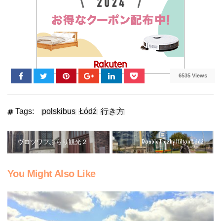
6535 Views
Tags:
polskibus
Łódź
行き方
Double Tree by Hilton Łódź
ヴロツワフぶらり観光２
You Might Also Like