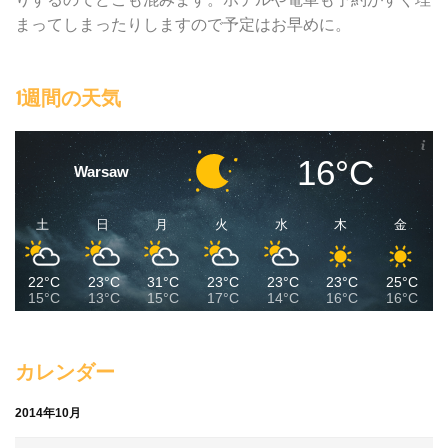
まってしまったりしますので予定はお早めに。
1週間の天気
16°C
Warsaw
土
日
月
火
水
木
金
22°C
23°C
31°C
23°C
23°C
23°C
25°C
15°C
13°C
15°C
17°C
14°C
16°C
16°C
カレンダー
2014年10月