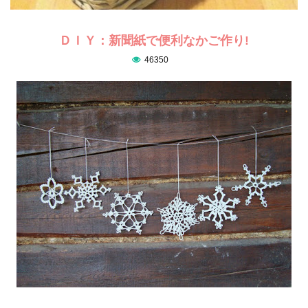
ＤＩＹ：新聞紙で便利なかご作り!
46350