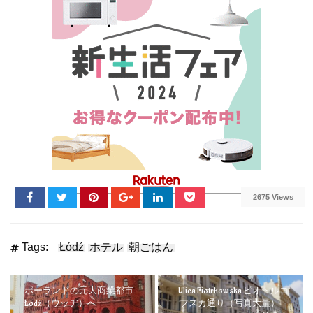
2675 Views
Tags:
Łódź
ホテル
朝ごはん
ポーランドの元大商業都市
Ulica Piotrkowska ピオトルコ
Łódź（ウッヂ）へ
フスカ通り（写真大量）