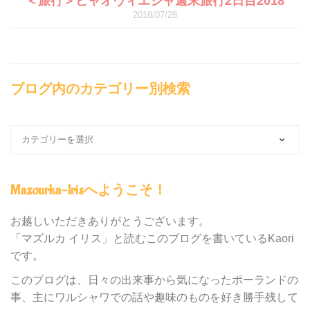
＜旅行＞ビャオヴィエジャ週末旅行2日目2018
2018/07/28
ブログ内のカテゴリー別検索
ブ
ロ
グ
内
Mazourka-Irisへようこそ！
の
カ
テ
お越しいただきありがとうございます。
ゴ
「マズルカ イリス」と読むこのブログを書いているKaori
リ
です。
ー
別
このブログは、日々の出来事から気になったポーランドの
検
事、主にワルシャワでの話や趣味のものを好き勝手残して
索