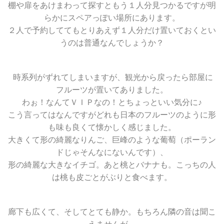
棚や扉をあけまわって探すともう１人分見つかるですが明
らかにスペアっぽい場所にあります。
２人で予約しててもとりあえず１人分だけ置いておくとい
うのは普通なんでしょうか？
時系列がずれてしまいますが、観光から戻ったら部屋に
フルーツが置いてありました。
わぉ！なんてＶＩＰなの！とちょっといい気分に♪
こう言ってはなんですがどれも日本のフルーツのように形
も味も良くて懐かしく感じました。
大きくて形の綺麗なりんご、巨峰のような葡萄（ポーラン
ドじゃそんなにないんです）、
形の綺麗な大きなイチゴ。あと桃とバナナも。こっちの人
は桃も皮ごとがぶりと食べます。
廊下も広くて、そしてとても静か。もちろん隣の音は聞こ