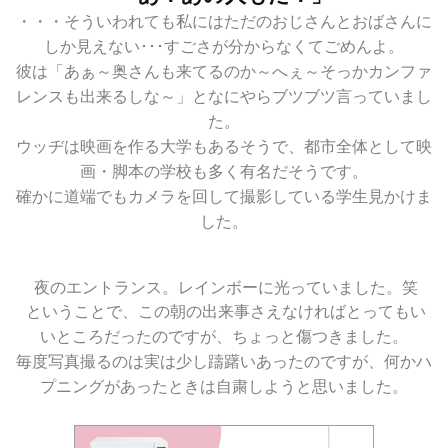
・・・そういわれても私にはただのおじさんとおばさんに
しか見えない･･･すごさが分からなくてごめんよ。
彼は「あぁ～奥さんも来てるのか～へぇ～そっかカンファ
レンスも出来るしな～」となにやらブツブツ言っていまし
た。
ウッヂは映画を作る大学もあるそうで、都市全体として映
画・脚本の学校も多く有名だそうです。
確かに道端でもカメラを回して撮影している学生見かけま
した。
夜のエントランス。レインボーに光っていました。笑
ということで、この朝の出来事さえなければとってもい
いところだったのですが、ちょっと傷つきました。
毎度写真撮るのは実は少し躊躇いあったのですが、何かハ
プニングがあったときは自粛しようと思いました。