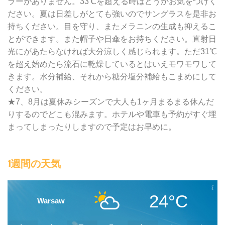
ラーがありません。33℃を超える時はどうかお気をつけく
ださい。夏は日差しがとても強いのでサングラスを是非お
持ちください。目を守り、またメラニンの生成も抑えるこ
とができます。また帽子や日傘をお持ちください。直射日
光にがあたらなければ大分涼しく感じられます。ただ31℃
を超え始めたら流石に乾燥しているとはいえモワモワして
きます。水分補給、それから糖分塩分補給もこまめにして
ください。
★7、8月は夏休みシーズンで大人も1ヶ月まるまる休んだ
りするのでどこも混みます。ホテルや電車も予約がすぐ埋
まってしまったりしますので予定はお早めに。
1週間の天気
24°C
Warsaw