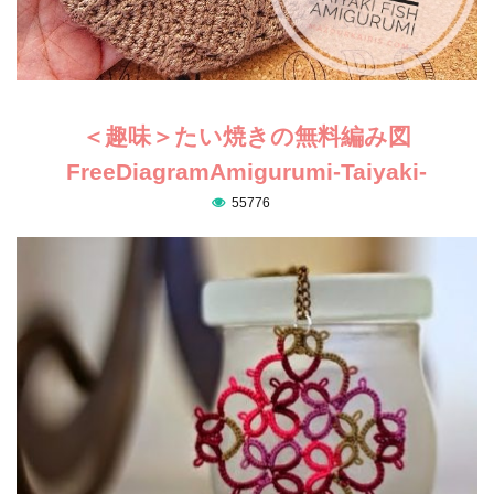
＜趣味＞たい焼きの無料編み図
FreeDiagramAmigurumi-Taiyaki-
55776