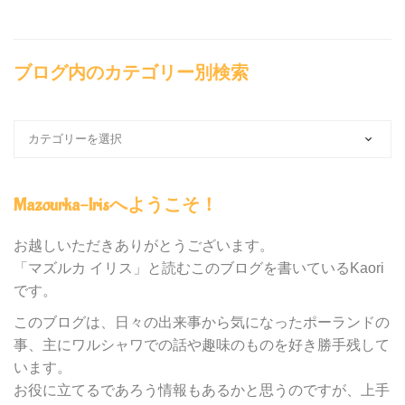
ブログ内のカテゴリー別検索
ブ
ロ
グ
内
Mazourka-Irisへようこそ！
の
カ
テ
お越しいただきありがとうございます。
ゴ
「マズルカ イリス」と読むこのブログを書いているKaori
リ
です。
ー
別
このブログは、日々の出来事から気になったポーランドの
検
事、主にワルシャワでの話や趣味のものを好き勝手残して
索
います。
お役に立てるであろう情報もあるかと思うのですが、上手