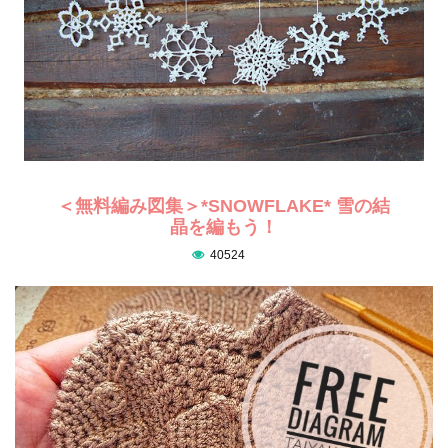
＜無料編み図集＞*SNOWFLAKE* 雪の結
晶を編もう！
40524