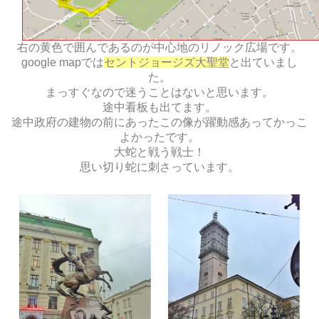
右の黄色で囲んであるのが中心地のリノック広場です。
google mapでは
セントジョージズ大聖堂
と出ていまし
た。
まっすぐなので迷うことはないと思います。
途中看板も出てます。
途中政府の建物の前にあったこの像が躍動感あってかっこ
よかったです。
大蛇と戦う戦士！
思い切り蛇に刺さっています。