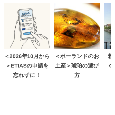
＜2026年10月から
＜ポーランドのお
救
＞ETIASの申請を
土産＞琥珀の選び
Ch
忘れずに！
方