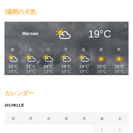
1週間の天気
19°C
Warsaw
金
土
日
月
火
水
木
25°C
21°C
24°C
28°C
24°C
23°C
25°C
19°C
16°C
13°C
18°C
19°C
16°C
16°C
カレンダー
2013年11月
日
月
火
水
木
金
土
1
2