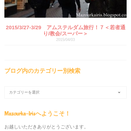
2015/3/27-3/29 アムステルダム旅行！７＜若者通
り/教会/スーパー＞
2015/04/03
ブログ内のカテゴリー別検索
ブ
ロ
グ
内
Mazourka-Irisへようこそ！
の
カ
テ
お越しいただきありがとうございます。