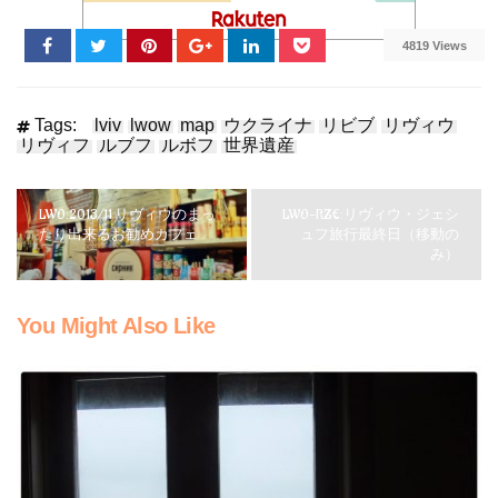
4819 Views
Tags:
lviv
lwow
map
ウクライナ
リビブ
リヴィウ
リヴィフ
ルブフ
ルボフ
世界遺産
LWO:2013/11 リヴィウのまっ
LWO-RZE:リヴィウ・ジェシ
たり出来るお勧めカフェ
ュフ旅行最終日（移動の
み）
You Might Also Like