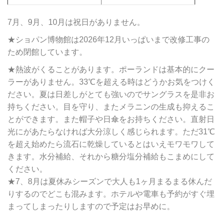
7月、9月、10月は祝日がありません。
★ショパン博物館は2026年12月いっぱいまで改修工事の
ため閉館しています。
★熱波がくることがあります。ポーランドは基本的にクー
ラーがありません。33℃を超える時はどうかお気をつけく
ださい。夏は日差しがとても強いのでサングラスを是非お
持ちください。目を守り、またメラニンの生成も抑えるこ
とができます。また帽子や日傘をお持ちください。直射日
光にがあたらなければ大分涼しく感じられます。ただ31℃
を超え始めたら流石に乾燥しているとはいえモワモワして
きます。水分補給、それから糖分塩分補給もこまめにして
ください。
★7、8月は夏休みシーズンで大人も1ヶ月まるまる休んだ
りするのでどこも混みます。ホテルや電車も予約がすぐ埋
まってしまったりしますので予定はお早めに。