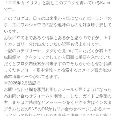
ゴ
「マズルカ イリス」と読むこのブログを書いているKaori
リ
です。
ー
別
このブログは、日々の出来事から気になったポーランドの
検
事、主にワルシャワでの話や趣味のものを好き勝手残して
索
います。
お役に立てるであろう情報もあるかと思うのですが、上手
くカテゴリー分け出来ていない記事も沢山あります。
上記のカテゴリーや、タグから見つけていただくか右上の
虫眼鏡マークをクリックしてから画面に単語を入れていた
だくとブログ内検索が出来ますのでそちらからもぜひお試
しください :) ＜基本情報＞と検索するとメイン観光地の
基本情報ページが出てきます。
※2026年2月追記※
お問い合わせ欄を悪質利用したメールが届くようになった
為お問い合わせフォームを削除しました。ガイドご希望の
方、またはご感想などメッセージをくださる方はインスタ
グラムなどのSNSのDMかお問い合わせページにあるメー
ルアドレスを打っていただき直接ご連絡いただけると幸い