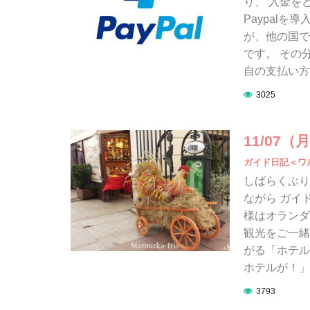
り、 入金を
Paypal
が、他の国で
です。 その
自の支払い方
3025
11/07
ガイド日記＜ワ
しばらくぶり
ながら ガイ
様はオランダ
観光をご一緒
がる「ホテル
ホテルが！」
3793