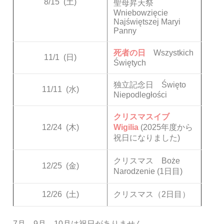
8/15
(土)
聖母昇天祭
Wniebowzięcie
Najświętszej Maryi
Panny
死者の日
Wszystkich
11/1
(日)
Świętych
独立記念日 Święto
11/11
(水)
Niepodległości
クリスマスイブ
12/24
(木)
Wigilia
(2025年度から
祝日になりました)
クリスマス Boże
12/25
(金)
Narodzenie (1日目)
12/26
(土)
クリスマス（2日目）
7月、9月、10月は祝日がありません。