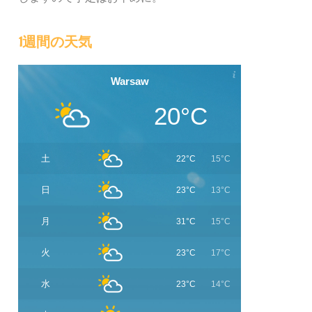
1週間の天気
Warsaw
20°C
土
22°C
15°C
日
23°C
13°C
月
31°C
15°C
火
23°C
17°C
水
23°C
14°C