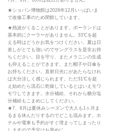
★ショパン博物館は2026年12月いっぱいま
で改修工事のため閉館しています。
★熱波がくることがあります。ポーランドは
基本的にクーラーがありません。33℃を超
える時はどうかお気をつけください。夏は日
差しがとても強いのでサングラスを是非お持
ちください。目を守り、またメラニンの生成
も抑えることができます。また帽子や日傘を
お持ちください。直射日光にがあたらなけれ
ば大分涼しく感じられます。ただ31℃を超
え始めたら流石に乾燥しているとはいえモワ
モワしてきます。水分補給、それから糖分塩
分補給もこまめにしてください。
★7、8月は夏休みシーズンで大人も1ヶ月ま
るまる休んだりするのでどこも混みます。ホ
テルや電車も予約がすぐ埋まってしまったり
しますので予定はお早めに。