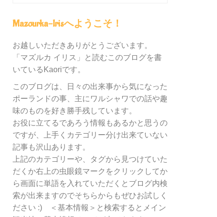
グ
内
Mazourka-Irisへようこそ！
の
カ
お越しいただきありがとうございます。
テ
「マズルカ イリス」と読むこのブログを書
ゴ
リ
いているKaoriです。
ー
このブログは、日々の出来事から気になった
別
ポーランドの事、主にワルシャワでの話や趣
検
索
味のものを好き勝手残しています。
お役に立てるであろう情報もあるかと思うの
ですが、上手くカテゴリー分け出来ていない
記事も沢山あります。
上記のカテゴリーや、タグから見つけていた
だくか右上の虫眼鏡マークをクリックしてか
ら画面に単語を入れていただくとブログ内検
索が出来ますのでそちらからもぜひお試しく
ださい :) ＜基本情報＞と検索するとメイン