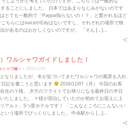
どうしようかと考えていたのですが、こちらでは一般的な
を導入することにしました。 日本ではあまりなじみがないのです
はとても一般的で「Paypal知らないの！？」と驚かれるほど
分こちらにはsuicaやEdyはないですし、それぞれの場所で独
法があるのはおかしくないのですが、 「そん […]…
（月）ワルシャワガイドしました！
-
ルシャワ編＞
2016/11/10
となりましたが、冬が近づいてきたワルシャワの風景を入れ
ド日記を書こうと思います
2016/11/07（月） 今回のお客
在住のＹ様。 夕方のフライトでお帰りになる最終日の半日
いたしました。 Ｙ様が宿泊していたのが初めてお迎えに上
リアルト」5つ星ホテルです！ 「こんなところにこんないい
という場所でびっくりしました。 中央駅から […]…