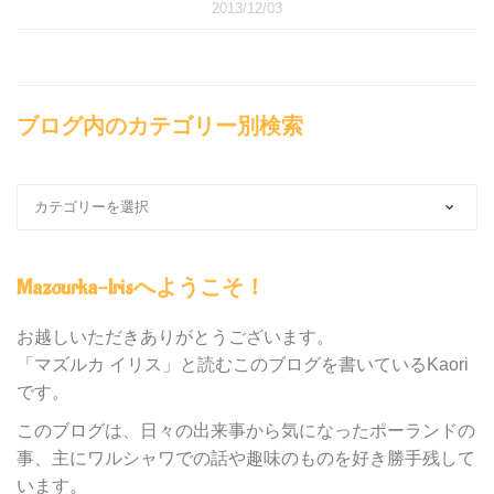
2013/12/03
ブログ内のカテゴリー別検索
ブ
ロ
グ
内
Mazourka-Irisへようこそ！
の
カ
テ
お越しいただきありがとうございます。
ゴ
「マズルカ イリス」と読むこのブログを書いているKaori
リ
です。
ー
別
このブログは、日々の出来事から気になったポーランドの
検
事、主にワルシャワでの話や趣味のものを好き勝手残して
索
います。