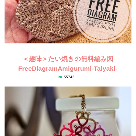
＜趣味＞たい焼きの無料編み図
FreeDiagramAmigurumi-Taiyaki-
55743