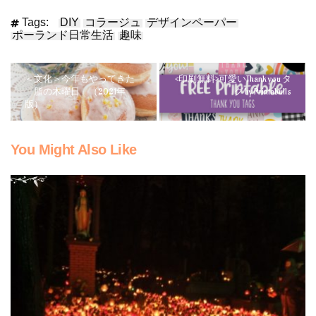
Tags:
DIY
コラージュ
デザインペーパー
ポーランド日常生活
趣味
＜文化＞今年もやってきた
<印刷無料>可愛いThank you タ
「脂の木曜日」（2021年
グ by Printabulls
版）
You Might Also Like