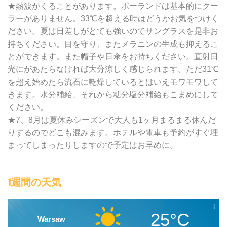
★熱波がくることがあります。ポーランドは基本的にクー
ラーがありません。33℃を超える時はどうかお気をつけく
ださい。夏は日差しがとても強いのでサングラスを是非お
持ちください。目を守り、またメラニンの生成も抑えるこ
とができます。また帽子や日傘をお持ちください。直射日
光にがあたらなければ大分涼しく感じられます。ただ31℃
を超え始めたら流石に乾燥しているとはいえモワモワして
きます。水分補給、それから糖分塩分補給もこまめにして
ください。
★7、8月は夏休みシーズンで大人も1ヶ月まるまる休んだ
りするのでどこも混みます。ホテルや電車も予約がすぐ埋
まってしまったりしますので予定はお早めに。
1週間の天気
25°C
Warsaw