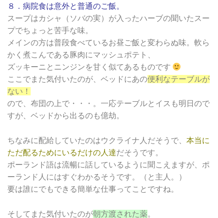
８．病院食は意外と普通のご飯。
スープはカシャ（ソバの実）が入ったハーブの聞いたスー
プでちょっと苦手な味。
メインの方は普段食べているお昼ご飯と変わらぬ味。軟ら
かく煮こんである豚肉にマッシュポテト、
ズッキーニとニンジンを甘く似てあるものです
ここでまた気付いたのが、ベッドにあの
便利なテーブルが
ない！
ので、布団の上で・・・。一応テーブルとイスも明日ので
すが、ベッドから出るのも億劫。
ちなみに配給していたのはウクライナ人だそうで、
本当に
ただ配るためにいるだけの人達
だそうです。
ポーランド語は流暢に話しているように聞こえますが、ポ
ーランド人にはすぐわかるそうです。（と主人。）
要は誰にでもできる簡単な仕事ってことですね。
そしてまた気付いたのが
朝方渡された薬
。