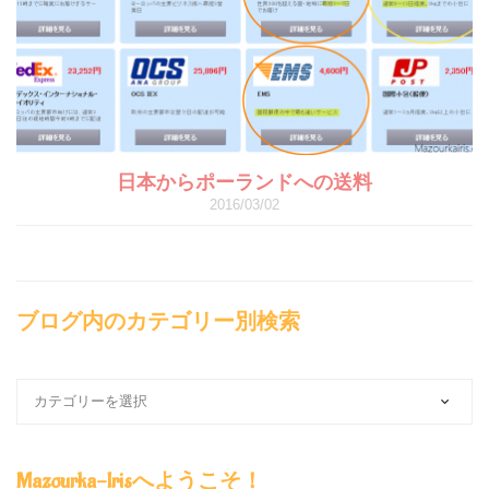
日本からポーランドへの送料
2016/03/02
ブログ内のカテゴリー別検索
ブ
ロ
グ
内
Mazourka-Irisへようこそ！
の