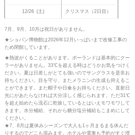
12/26
(土)
クリスマス（2日目）
7月、9月、10月は祝日がありません。
★ショパン博物館は2026年12月いっぱいまで改修工事の
ため閉館しています。
★熱波がくることがあります。ポーランドは基本的にクー
ラーがありません。33℃を超える時はどうかお気をつけく
ださい。夏は日差しがとても強いのでサングラスを是非お
持ちください。目を守り、またメラニンの生成も抑えるこ
とができます。また帽子や日傘をお持ちください。直射日
光にがあたらなければ大分涼しく感じられます。ただ31℃
を超え始めたら流石に乾燥しているとはいえモワモワして
きます。水分補給、それから糖分塩分補給もこまめにして
ください。
★7、8月は夏休みシーズンで大人も1ヶ月まるまる休んだ
りするのでどこも混みます。ホテルや電車も予約がすぐ埋