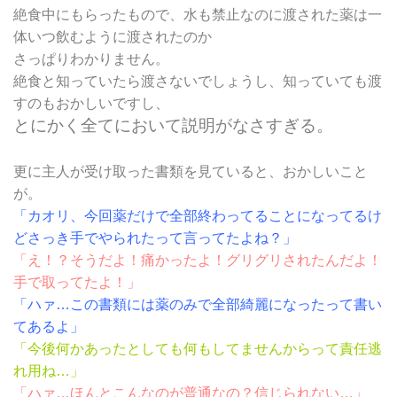
絶食中にもらったもので、水も禁止なのに渡された薬は一
体いつ飲むように渡されたのか
さっぱりわかりません。
絶食と知っていたら渡さないでしょうし、知っていても渡
すのもおかしいですし、
とにかく全てにおいて説明がなさすぎる。
更に主人が受け取った書類を見ていると、おかしいこと
が。
「カオリ、今回薬だけで全部終わってることになってるけ
どさっき手でやられたって言ってたよね？」
「え！？そうだよ！痛かったよ！グリグリされたんだよ！
手で取ってたよ！」
「ハァ…この書類には薬のみで全部綺麗になったって書い
てあるよ」
「今後何かあったとしても何もしてませんからって責任逃
れ用ね…」
「ハァ…ほんとこんなのが普通なの？信じられない…」