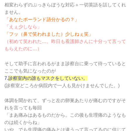
相変わらずのぶっきらぼうな対応＋一切英語を話してくれ
ません。
「あなたポーランド語分かるの？」
「えぇ少しなら」
「フッ（鼻で笑われました）少しねぇ笑」
（初めて笑われた…。昨日も看護師さんに十分って言って
もらえたのに…）
そして助手に言われるがまま診察台に乗って待っていると
ここでも気になったのが
7.
診察室内の誰もマスクをしていない。
(診察室どころか病院内で一人も見かけませんでした。)
体調を聞かれて、ずっと左の卵巣あたりが痛むのですがそ
れを言っても毎回
「まあ痛みはあるものだから。この後も生理痛のようなも
のは続くからね」
いや、でも生理痛の痛みとは違うって言ってるのに信じて