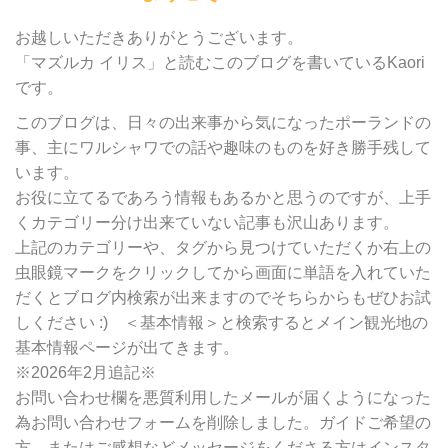
カ
テ
お越しいただきありがとうございます。
ゴ
「マズルカ イリス」と読むこのブログを書いているKaori
リ
です。
ー
別
このブログは、日々の出来事から気になったポーランドの
検
事、主にワルシャワでの話や趣味のものを好き勝手残して
索
います。
お役に立てるであろう情報もあるかと思うのですが、上手
くカテゴリー分け出来ていない記事も沢山あります。
上記のカテゴリーや、タグから見つけていただくか右上の
虫眼鏡マークをクリックしてから画面に単語を入れていた
だくとブログ内検索が出来ますのでそちらからもぜひお試
しください :) ＜基本情報＞と検索するとメイン観光地の
基本情報ページが出てきます。
※2026年2月追記※
お問い合わせ欄を悪質利用したメールが届くようになった
為お問い合わせフォームを削除しました。ガイドご希望の
方、またはご感想などメッセージをくださる方はインスタ