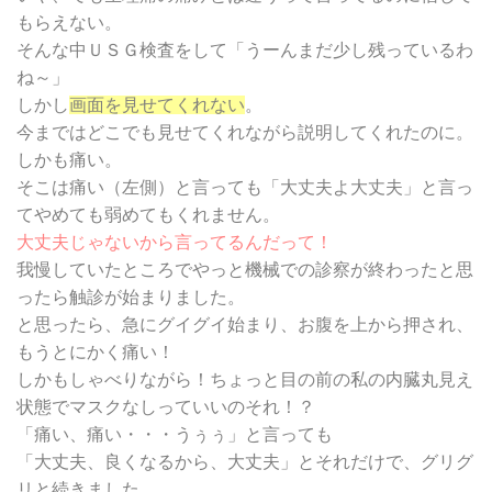
もらえない。
そんな中ＵＳＧ検査をして「うーんまだ少し残っているわ
ね～」
しかし
画面を見せてくれない
。
今まではどこでも見せてくれながら説明してくれたのに。
しかも痛い。
そこは痛い（左側）と言っても「大丈夫よ大丈夫」と言っ
てやめても弱めてもくれません。
大丈夫じゃないから言ってるんだって！
我慢していたところでやっと機械での診察が終わったと思
ったら触診が始まりました。
と思ったら、急にグイグイ始まり、お腹を上から押され、
もうとにかく痛い！
しかもしゃべりながら！ちょっと目の前の私の内臓丸見え
状態でマスクなしっていいのそれ！？
「痛い、痛い・・・うぅぅ」と言っても
「大丈夫、良くなるから、大丈夫」とそれだけで、グリグ
リと続きました。