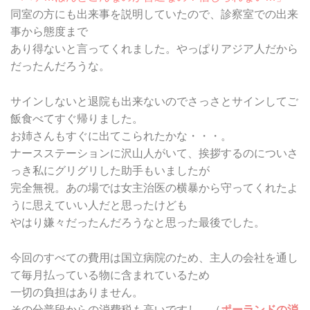
同室の方にも出来事を説明していたので、診察室での出来
事から態度まで
あり得ないと言ってくれました。やっぱりアジア人だから
だったんだろうな。
サインしないと退院も出来ないのでさっさとサインしてご
飯食べてすぐ帰りました。
お姉さんもすぐに出てこられたかな・・・。
ナースステーションに沢山人がいて、挨拶するのについさ
っき私にグリグリした助手もいましたが
完全無視。あの場では女主治医の横暴から守ってくれたよ
うに思えていい人だと思ったけども
やはり嫌々だったんだろうなと思った最後でした。
今回のすべての費用は国立病院のため、主人の会社を通し
て毎月払っている物に含まれているため
一切の負担はありません。
その分普段からの消費税も高いですし、（
ポーランドの消