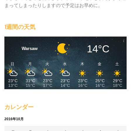
まってしまったりしますので予定はお早めに。
1週間の天気
14°C
Warsaw
日
月
火
水
木
金
土
23°C
31°C
23°C
23°C
23°C
25°C
29°C
13°C
15°C
17°C
14°C
16°C
16°C
18°C
カレンダー
2016年10月