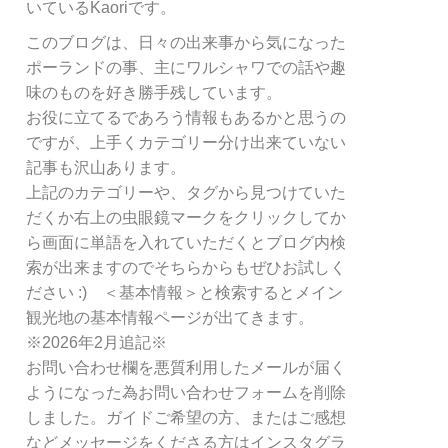
リ
いているKaoriです。
ー
このブログは、日々の出来事から気になった
別
ポーランドの事、主にワルシャワでの話や趣
検
索
味のものを好き勝手残しています。
お役に立てるであろう情報もあるかと思うの
ですが、上手くカテゴリー分け出来ていない
記事も沢山あります。
上記のカテゴリーや、タグから見つけていた
だくか右上の虫眼鏡マークをクリックしてか
ら画面に単語を入れていただくとブログ内検
索が出来ますのでそちらからもぜひお試しく
ださい :) ＜基本情報＞と検索するとメイン
観光地の基本情報ページが出てきます。
※2026年2月追記※
お問い合わせ欄を悪質利用したメールが届く
ようになった為お問い合わせフォームを削除
しました。ガイドご希望の方、またはご感想
などメッセージをくださる方はインスタグラ