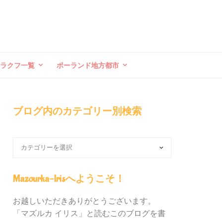
クラクフ一覧
ポーランド地方都市
ブログ内のカテゴリー別検索
ブ
ロ
グ
内
Mazourka-Irisへようこそ！
の
カ
お越しいただきありがとうございます。
テ
「マズルカ イリス」と読むこのブログを書
ゴ