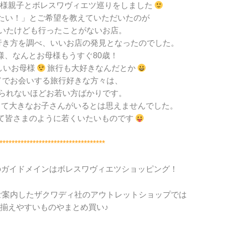
K様親子とボレスワヴィエツ巡りをしました
たい！」とご希望を教えていただいたのが
いたけども行ったことがないお店。
行き方を調べ、いいお店の発見となったのでした。
様、なんとお母様もうすぐ80歳！
しいお母様
旅行も大好きなんだとか
ドでお会いする旅行好きな方々は、
られないほどお若い方ばかりです。
くて大きなお子さんがいるとは思えませんでした。
て皆さまのように若くいたいものです
***********************************
のガイドメインはボレスワヴィエツショッピング！
ご案内したザクワディ社のアウトレットショップでは
揃えやすいものやまとめ買い♪