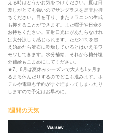
える時はどうかお気をつけください。夏は日
差しがとても強いのでサングラスを是非お持
ちください。目を守り、またメラニンの生成
も抑えることができます。また帽子や日傘を
お持ちください。直射日光にがあたらなけれ
ば大分涼しく感じられます。ただ31℃を超
え始めたら流石に乾燥しているとはいえモワ
モワしてきます。水分補給、それから糖分塩
分補給もこまめにしてください。
★7、8月は夏休みシーズンで大人も1ヶ月ま
るまる休んだりするのでどこも混みます。ホ
テルや電車も予約がすぐ埋まってしまったり
しますので予定はお早めに。
1週間の天気
Warsaw