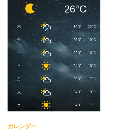
26°C
木
30°C
22°C
金
25°C
19°C
土
22°C
16°C
日
24°C
15°C
月
29°C
17°C
火
24°C
19°C
水
24°C
17°C
カレンダー