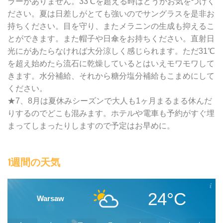
ラーがありません。33℃を超える時はどうかお気をつけく
ださい。夏は日差しがとても強いのでサングラスを是非お
持ちください。目を守り、またメラニンの生成も抑えるこ
とができます。また帽子や日傘をお持ちください。直射日
光にがあたらなければ大分涼しく感じられます。ただ31℃
を超え始めたら流石に乾燥しているとはいえモワモワして
きます。水分補給、それから糖分塩分補給もこまめにして
ください。
★7、8月は夏休みシーズンで大人も1ヶ月まるまる休んだ
りするのでどこも混みます。ホテルや電車も予約がすぐ埋
まってしまったりしますので予定はお早めに。
1週間の天気
24°C
Warsaw