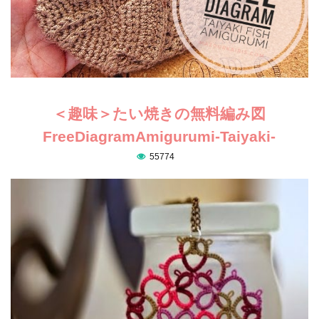
＜趣味＞たい焼きの無料編み図
FreeDiagramAmigurumi-Taiyaki-
55774