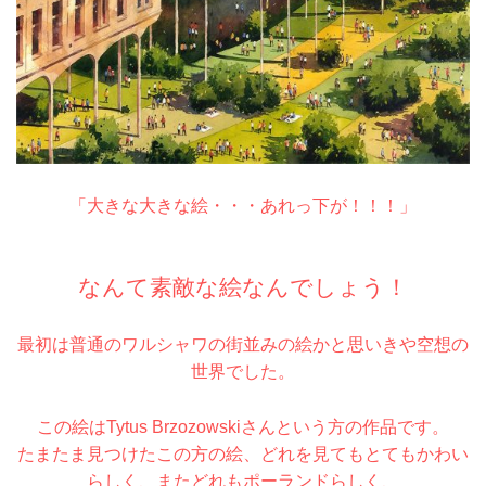
「大きな大きな絵・・・あれっ下が！！！」
なんて素敵な絵なんでしょう！
最初は普通のワルシャワの街並みの絵かと思いきや空想の
世界でした。
この絵は
Tytus
Brzozowski
さんという方の作品です。
たまたま見つけたこの方の絵、
どれを見てもとてもかわい
らしく、またどれもポーランドらしく、