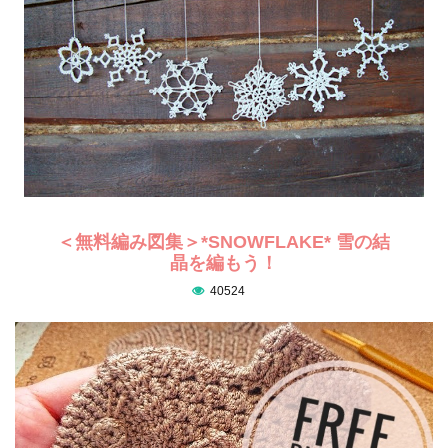
＜無料編み図集＞*SNOWFLAKE* 雪の結
晶を編もう！
40524