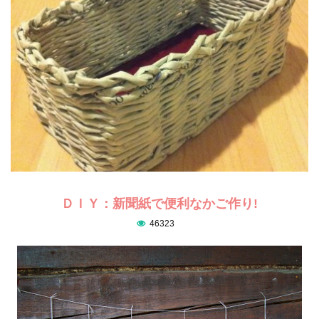
ＤＩＹ：新聞紙で便利なかご作り!
46323