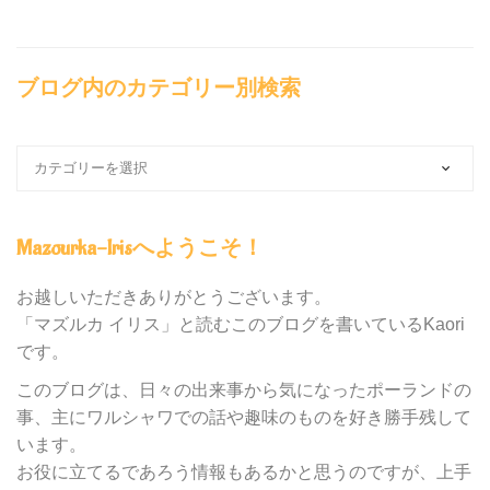
ブログ内のカテゴリー別検索
ブ
ロ
グ
内
Mazourka-Irisへようこそ！
の
カ
テ
お越しいただきありがとうございます。
ゴ
「マズルカ イリス」と読むこのブログを書いているKaori
リ
です。
ー
別
このブログは、日々の出来事から気になったポーランドの
検
事、主にワルシャワでの話や趣味のものを好き勝手残して
索
います。
お役に立てるであろう情報もあるかと思うのですが、上手