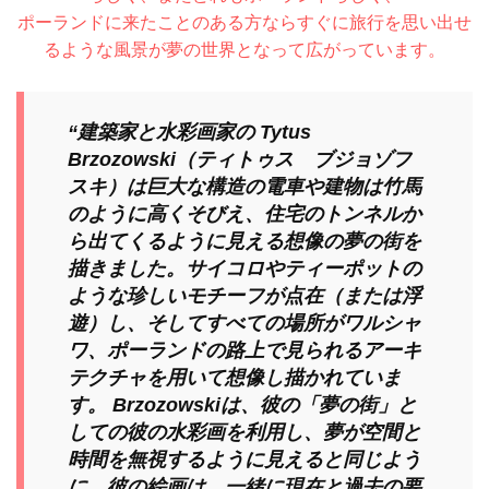
ポーランドに来たことのある方ならすぐに旅行を思い出せ
るような風景が
夢の世界となって広がっています。
“建築家
と水彩画家の
Tytus
Brzozowski（ティトゥス ブジョゾフ
スキ）
は巨大な構造の電車や建物は竹馬
のように高くそびえ、
住宅
の
トンネル
か
ら出てくるように見える想像の夢の街を
描きました。サイコロやティーポット
の
ような
珍しい
モチーフが
点在（または浮
遊）し、そしてすべての場所が
ワルシャ
ワ
、
ポーランド
の路上で見られるアーキ
テクチャを用いて想像し描かれていま
す。
Brzozowski
は、彼の「夢の街」と
しての彼の水彩画を利用し、夢が空間と
時間
を無視
するように見える
と同じよう
に、彼の絵画は、一緒に現在と過去の要