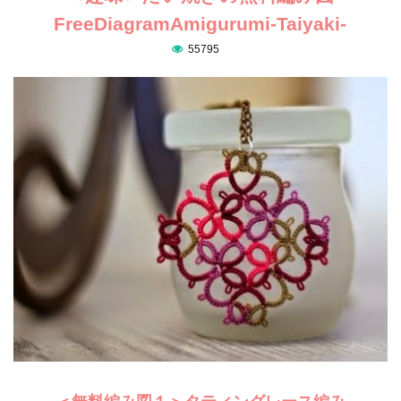
FreeDiagramAmigurumi-Taiyaki-
55795