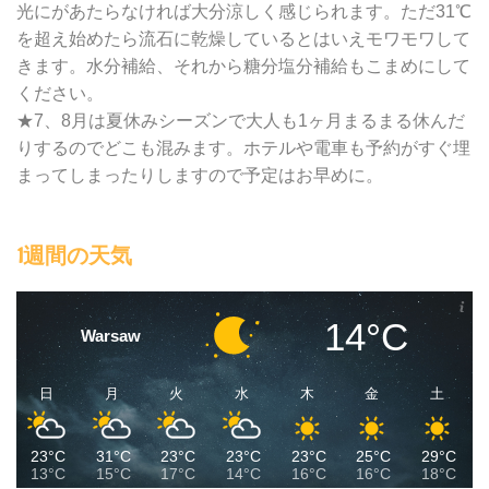
光にがあたらなければ大分涼しく感じられます。ただ31℃
を超え始めたら流石に乾燥しているとはいえモワモワして
きます。水分補給、それから糖分塩分補給もこまめにして
ください。
★7、8月は夏休みシーズンで大人も1ヶ月まるまる休んだ
りするのでどこも混みます。ホテルや電車も予約がすぐ埋
まってしまったりしますので予定はお早めに。
1週間の天気
14°C
Warsaw
日
月
火
水
木
金
土
23°C
31°C
23°C
23°C
23°C
25°C
29°C
13°C
15°C
17°C
14°C
16°C
16°C
18°C