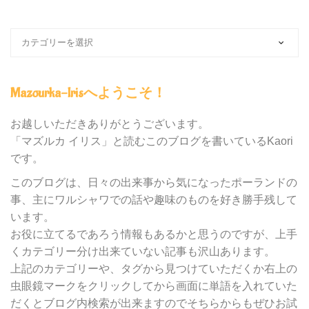
ブ
ロ
グ
内
Mazourka-Irisへようこそ！
の
カ
テ
お越しいただきありがとうございます。
ゴ
「マズルカ イリス」と読むこのブログを書いているKaori
リ
です。
ー
別
このブログは、日々の出来事から気になったポーランドの
検
事、主にワルシャワでの話や趣味のものを好き勝手残して
索
います。
お役に立てるであろう情報もあるかと思うのですが、上手
くカテゴリー分け出来ていない記事も沢山あります。
上記のカテゴリーや、タグから見つけていただくか右上の
虫眼鏡マークをクリックしてから画面に単語を入れていた
だくとブログ内検索が出来ますのでそちらからもぜひお試