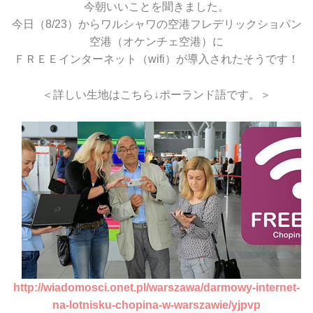
今朝いいことを聞きました。
今日（8/23）からワルシャワの空港フレデリックショパン
空港（オケンチェ空港）に
ＦＲＥＥインターネット（wifi）が導入されたそうです！
＜詳しい生地はこちら↓ポーランド語です。＞
http://wiadomosci.onet.pl/warszawa/darmowy-internet-
na-lotnisku-chopina-w-warszawie/yjpvp