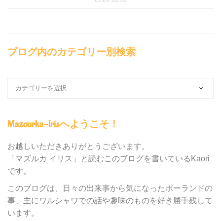
ブログ内のカテゴリー別検索
ブ
ロ
グ
内
Mazourka-Irisへようこそ！
の
カ
テ
お越しいただきありがとうございます。
ゴ
「マズルカ イリス」と読むこのブログを書いているKaori
リ
です。
ー
別
このブログは、日々の出来事から気になったポーランドの
検
事、主にワルシャワでの話や趣味のものを好き勝手残して
索
います。