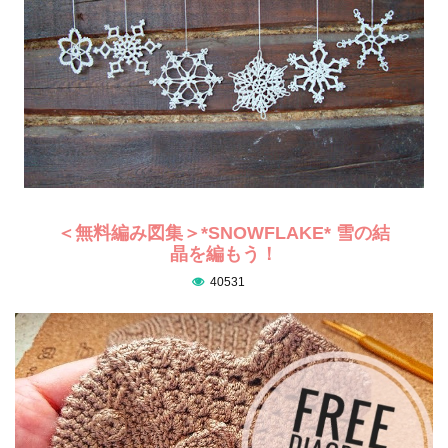
＜無料編み図集＞*SNOWFLAKE* 雪の結
晶を編もう！
40531