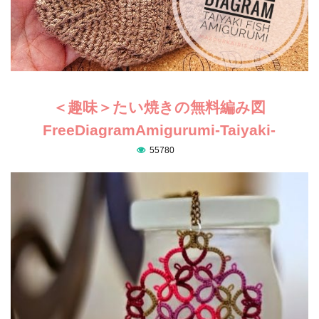
＜趣味＞たい焼きの無料編み図
FreeDiagramAmigurumi-Taiyaki-
55780