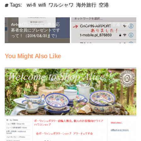
Tags:
wi-fi
wifi
ワルシャワ
海外旅行
空港
Airbnb1万円分の宿泊券を応
NEW! ワルシャワ空港でwifi
募者全員にプレゼントです
って！（2014/08/31まで）
You Might Also Like