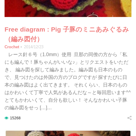
Free diagram : Pig 子豚のミニあみぐるみ
（編み図付）
-
Crochet
2014/12/23
レース針６号（1.0mm）使用 旦那の同僚の方から「私
にも編んで！豚ちゃんがいいな♪」とリクエストをいただ
き、 編み図を探して編みました。編み図も日本のもの
で、見つけたのは外国の方のブログですが 探すたびに日
本の編み図はよく出てきます。 それくらい、日本のもの
はかわいくて丁寧で人気があるんだな～と毎回思います^^
とてもかわいくて、自分も欲しい！ そんなかわいい子豚
の編み図をせっ […]…
15268