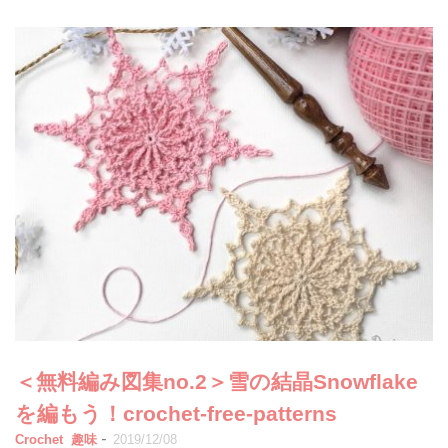
＜無料編み図集no.2＞雪の結晶Snowflake
を編もう！crochet-free-patterns
-
Crochet
趣味
2019/12/08