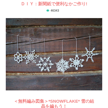
ＤＩＹ：新聞紙で便利なかご作り!
46343
＜無料編み図集＞*SNOWFLAKE* 雪の結
晶を編もう！