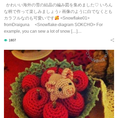
かわいい海外の雪の結晶の編み図を集めました♡ いろん
な柄で作って楽しみましょう♪ 画像のように白でなくとも
カラフルなのも可愛いです
<Snowflake01>
fromDraiguna <Snowflake-diagram SOKCHO> For
example, you can sew a lot of snow […]…
1807