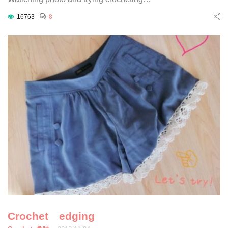
16763
8
Crochet edging