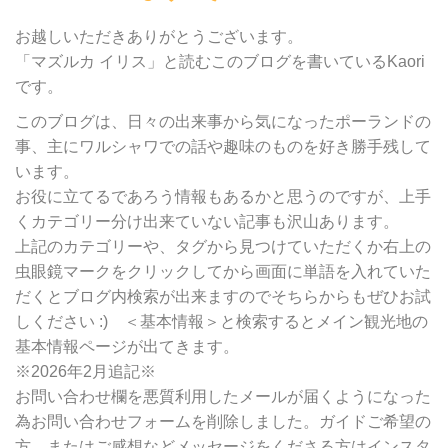
カ
テ
お越しいただきありがとうございます。
ゴ
「マズルカ イリス」と読むこのブログを書いているKaori
リ
です。
ー
別
このブログは、日々の出来事から気になったポーランドの
検
事、主にワルシャワでの話や趣味のものを好き勝手残して
索
います。
お役に立てるであろう情報もあるかと思うのですが、上手
くカテゴリー分け出来ていない記事も沢山あります。
上記のカテゴリーや、タグから見つけていただくか右上の
虫眼鏡マークをクリックしてから画面に単語を入れていた
だくとブログ内検索が出来ますのでそちらからもぜひお試
しください :) ＜基本情報＞と検索するとメイン観光地の
基本情報ページが出てきます。
※2026年2月追記※
お問い合わせ欄を悪質利用したメールが届くようになった
為お問い合わせフォームを削除しました。ガイドご希望の
方、またはご感想などメッセージをくださる方はインスタ