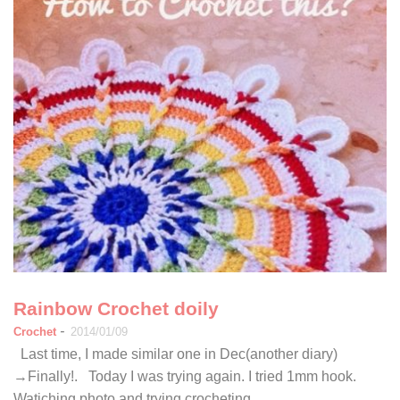
Rainbow Crochet doily
-
Crochet
2014/01/09
Last time, I made similar one in Dec(another diary)
→Finally!. Today I was trying again. I tried 1mm hook.
Watiching photo and trying crocheting…