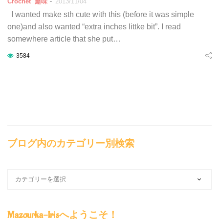
-
Crochet
趣味
2013/11/04
I wanted make sth cute with this (before it was simple
one)and also wanted “extra inches littke bit”. I read
somewhere article that she put…
3584
ブログ内のカテゴリー別検索
ブ
ロ
グ
内
Mazourka-Irisへようこそ！
の