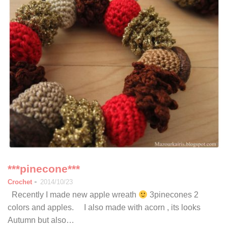
***pinecone***
-
Crochet
2014/10/23
Recently I made new apple wreath
3pinecones 2
colors and apples. I also made with acorn , its looks
Autumn but also…