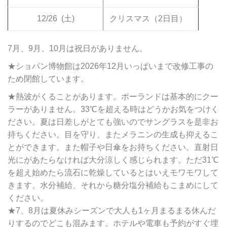
12/26
(土)
クリスマス（2日目）
7月、9月、10月は祝日がありません。
★ショパン博物館は2026年12月いっぱいまで改修工事の
ため閉館しています。
★熱波がくることがあります。ポーランドは基本的にクー
ラーがありません。33℃を超える時はどうかお気をつけく
ださい。夏は日差しがとても強いのでサングラスを是非お
持ちください。目を守り、またメラニンの生成も抑えるこ
とができます。また帽子や日傘をお持ちください。直射日
光にがあたらなければ大分涼しく感じられます。ただ31℃
を超え始めたら流石に乾燥しているとはいえモワモワして
きます。水分補給、それから糖分塩分補給もこまめにして
ください。
★7、8月は夏休みシーズンで大人も1ヶ月まるまる休んだ
りするのでどこも混みます。ホテルや電車も予約がすぐ埋