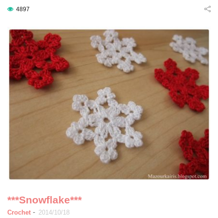
4897
***Snowflake***
-
Crochet
2014/10/18