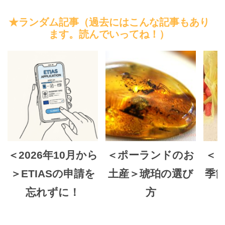
★ランダム記事（過去にはこんな記事もあり
ます。読んでいってね！）
＜2026年10月から
＜ポーランドのお
＜
＞ETIASの申請を
土産＞琥珀の選び
季
忘れずに！
方