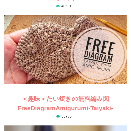
40531
＜趣味＞たい焼きの無料編み図
FreeDiagramAmigurumi-Taiyaki-
55780