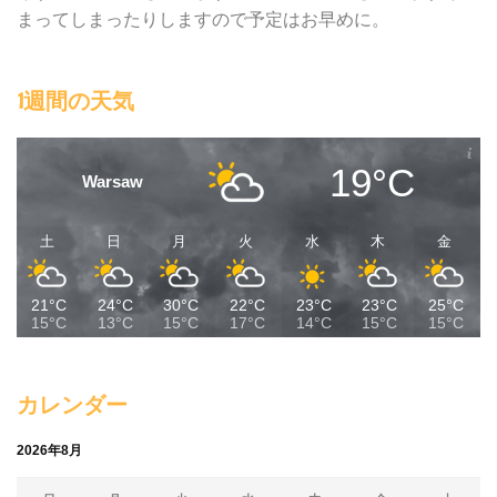
まってしまったりしますので予定はお早めに。
1週間の天気
19°C
Warsaw
土
日
月
火
水
木
金
21°C
24°C
30°C
22°C
23°C
23°C
25°C
15°C
13°C
15°C
17°C
14°C
15°C
15°C
カレンダー
2026年8月