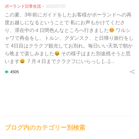
-
ポーランド日常生活
2023/07/07
この夏、3年前にガイドをしたお客様がポーランドへの再
度お越しになるということで 私にお声もかけてくださ
り、滞在中の４日間色んなところへ行きました
ワルシ
ャワで再会をし、トルン、グダンスク、と日帰り旅行をし
て 4日目はクラクフ観光してお別れ。毎日いい天気で朝か
ら晩まで楽しみました
その様子はまた別途残そうと思
います
７月４日までクラクフにいらっし […]…
4505
ブログ内のカテゴリー別検索