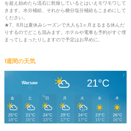
を超え始めたら流石に乾燥しているとはいえモワモワして
きます。水分補給、それから糖分塩分補給もこまめにして
ください。
★7、8月は夏休みシーズンで大人も1ヶ月まるまる休んだ
りするのでどこも混みます。ホテルや電車も予約がすぐ埋
まってしまったりしますので予定はお早めに。
1週間の天気
21°C
Warsaw
金
土
日
月
火
水
木
25°C
21°C
24°C
29°C
24°C
23°C
26°C
18°C
15°C
13°C
17°C
17°C
15°C
16°C