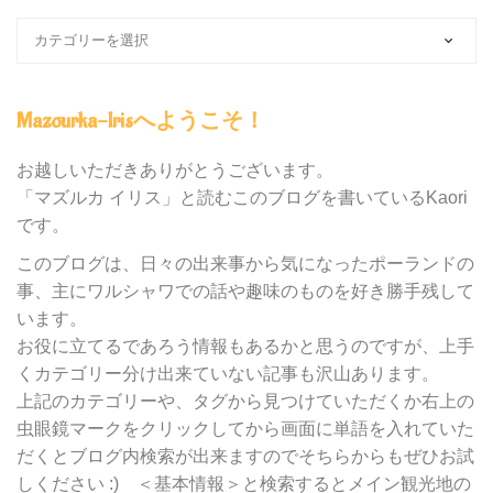
ブ
ロ
グ
内
Mazourka-Irisへようこそ！
の
カ
テ
お越しいただきありがとうございます。
ゴ
「マズルカ イリス」と読むこのブログを書いているKaori
リ
です。
ー
別
このブログは、日々の出来事から気になったポーランドの
検
事、主にワルシャワでの話や趣味のものを好き勝手残して
索
います。
お役に立てるであろう情報もあるかと思うのですが、上手
くカテゴリー分け出来ていない記事も沢山あります。
上記のカテゴリーや、タグから見つけていただくか右上の
虫眼鏡マークをクリックしてから画面に単語を入れていた
だくとブログ内検索が出来ますのでそちらからもぜひお試
しください :) ＜基本情報＞と検索するとメイン観光地の