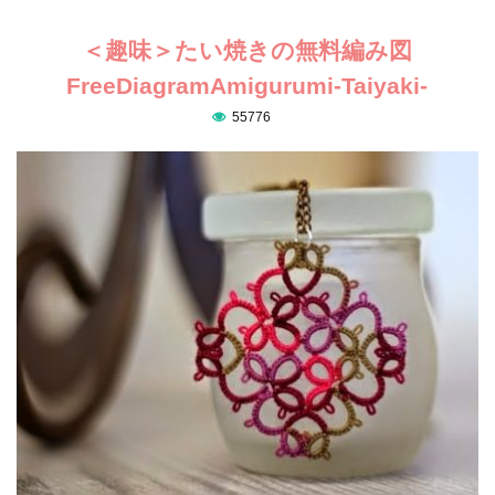
＜趣味＞たい焼きの無料編み図
FreeDiagramAmigurumi-Taiyaki-
55776