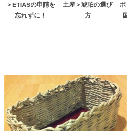
＞ETIASの申請を
土産＞琥珀の選び
ポ
忘れずに！
方
国