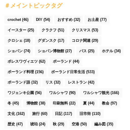
＃メイントピックタグ
crochet
(46)
DIY
(54)
おすすめ
(32)
お土産
(77)
イースター
(25)
クラクフ
(51)
クリスマス
(53)
クロシェ
(18)
グダンスク
(17)
コロナ関連
(29)
ショパン
(74)
ショパン博物館
(27)
バス
(25)
ホテル
(34)
ボレスワヴィエツ
(62)
ポーランド
(44)
ポーランド料理
(156)
ポーランド日常生活
(533)
ポーランド語
(32)
リス
(32)
レストラン
(42)
ワジェンキ公園
(56)
ワルシャワ
(90)
ワルシャワ観光
(166)
冬
(45)
博物館
(38)
印刷無料
(22)
夏
(44)
教会
(97)
文化
(162)
旅行
(60)
日記
(117)
旧市街
(110)
歴史
(47)
琥珀
(24)
秋
(29)
空港
(50)
編み図
(35)