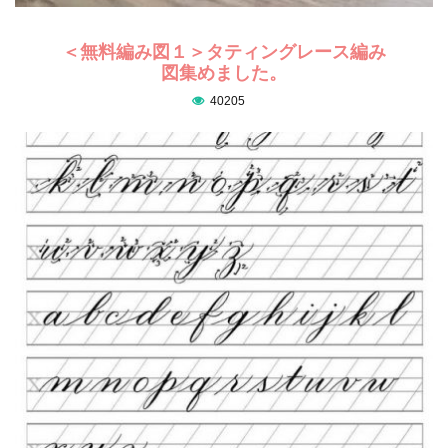
＜無料編み図１＞タティングレース編み
図集めました。
40205