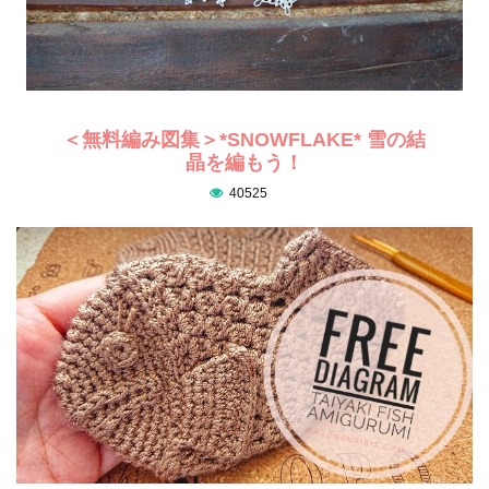
＜無料編み図集＞*SNOWFLAKE* 雪の結
晶を編もう！
40525