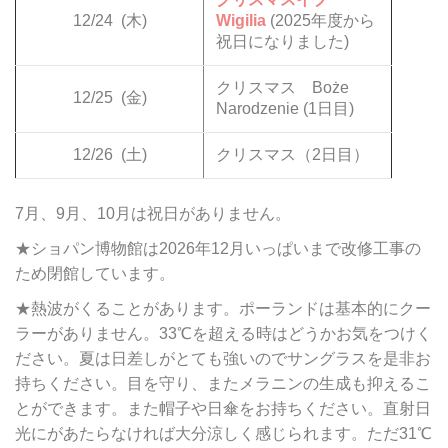
12/24
(木)
Wigilia
(2025年度から
祝日になりました)
クリスマス Boże
12/25
(金)
Narodzenie (1日目)
12/26
(土)
クリスマス（2日目）
7月、9月、10月は祝日がありません。
★ショパン博物館は2026年12月いっぱいまで改修工事の
ため閉館しています。
★熱波がくることがあります。ポーランドは基本的にクー
ラーがありません。33℃を超える時はどうかお気をつけく
ださい。夏は日差しがとても強いのでサングラスを是非お
持ちください。目を守り、またメラニンの生成も抑えるこ
とができます。また帽子や日傘をお持ちください。直射日
光にがあたらなければ大分涼しく感じられます。ただ31℃