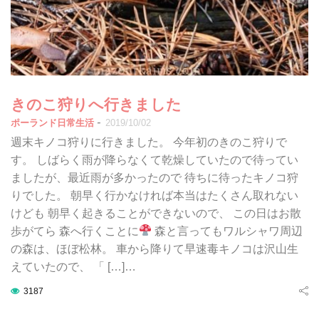
きのこ狩りへ行きました
-
ポーランド日常生活
2019/10/02
週末キノコ狩りに行きました。 今年初のきのこ狩りで
す。 しばらく雨が降らなくて乾燥していたので待ってい
ましたが、最近雨が多かったので 待ちに待ったキノコ狩
りでした。 朝早く行かなければ本当はたくさん取れない
けども 朝早く起きることができないので、 この日はお散
歩がてら 森へ行くことに
森と言ってもワルシャワ周辺
の森は、ほぼ松林。 車から降りて早速毒キノコは沢山生
えていたので、 「 […]…
3187