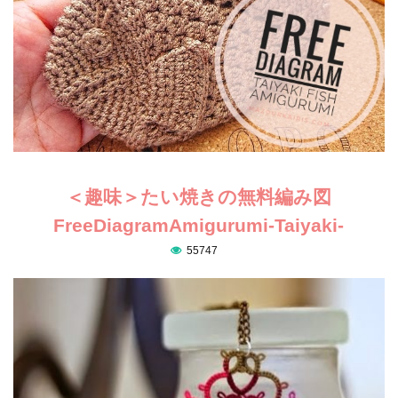
＜趣味＞たい焼きの無料編み図
FreeDiagramAmigurumi-Taiyaki-
55747