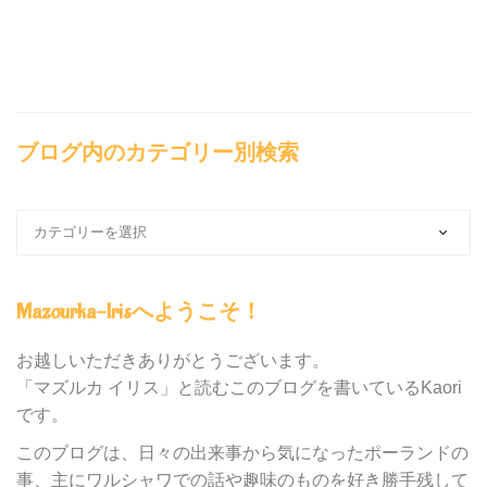
ブログ内のカテゴリー別検索
ブ
ロ
グ
内
Mazourka-Irisへようこそ！
の
カ
テ
お越しいただきありがとうございます。
ゴ
「マズルカ イリス」と読むこのブログを書いているKaori
リ
です。
ー
別
このブログは、日々の出来事から気になったポーランドの
検
事、主にワルシャワでの話や趣味のものを好き勝手残して