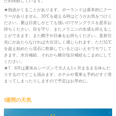
ため閉館しています。
★熱波がくることがあります。ポーランドは基本的にクー
ラーがありません。33℃を超える時はどうかお気をつけく
ださい。夏は日差しがとても強いのでサングラスを是非お
持ちください。目を守り、またメラニンの生成も抑えるこ
とができます。また帽子や日傘をお持ちください。直射日
光にがあたらなければ大分涼しく感じられます。ただ31℃
を超え始めたら流石に乾燥しているとはいえモワモワして
きます。水分補給、それから糖分塩分補給もこまめにして
ください。
★7、8月は夏休みシーズンで大人も1ヶ月まるまる休んだ
りするのでどこも混みます。ホテルや電車も予約がすぐ埋
まってしまったりしますので予定はお早めに。
1週間の天気