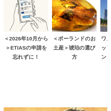
＜2026年10月から
＜ポーランドのお
ワ
＞ETIASの申請を
土産＞琥珀の選び
ッ
忘れずに！
方
ン