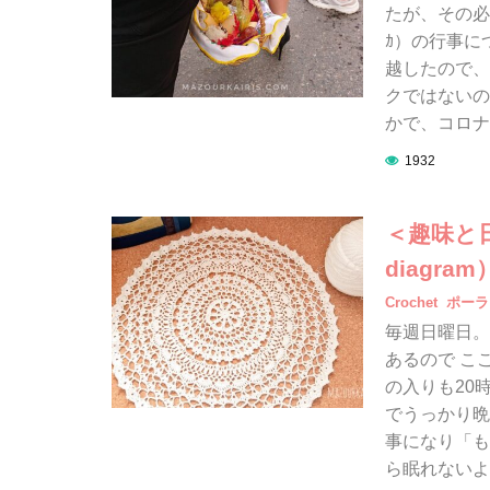
たが、その必要
ｶ）の行事に
越したので、初
クではないの
かで、コロナに
1932
＜趣味と日
diagram
Crochet
ポーラ
毎週日曜日。
あるので こ
の入りも20
でうっかり晩
事になり「も
ら眠れないよ