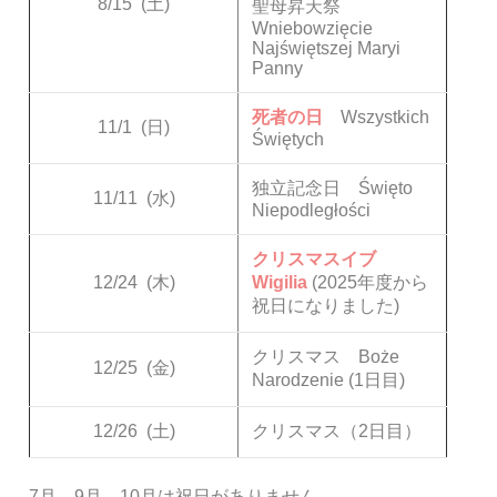
8/15
(土)
聖母昇天祭
Wniebowzięcie
Najświętszej Maryi
Panny
死者の日
Wszystkich
11/1
(日)
Świętych
独立記念日 Święto
11/11
(水)
Niepodległości
クリスマスイブ
12/24
(木)
Wigilia
(2025年度から
祝日になりました)
クリスマス Boże
12/25
(金)
Narodzenie (1日目)
12/26
(土)
クリスマス（2日目）
7月、9月、10月は祝日がありません。