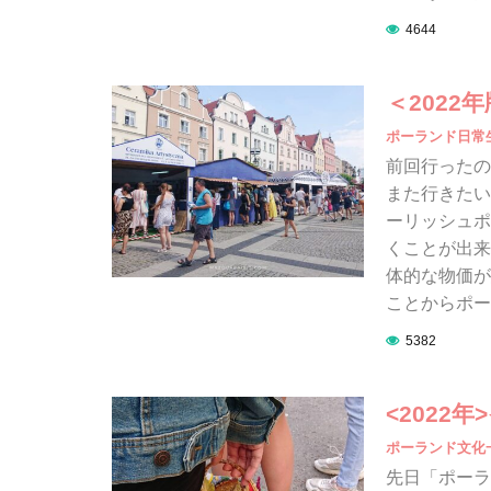
4644
＜202
ポーランド日常
前回行ったの
また行きたい
ーリッシュポ
くことが出来
体的な物価が
ことからポー
5382
<2022
ポーランド文化
先日「ポーラ