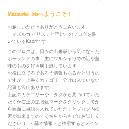
グ
内
Mazourka-Irisへようこそ！
の
カ
お越しいただきありがとうございます。
テ
「マズルカ イリス」と読むこのブログを書
ゴ
リ
いているKaoriです。
ー
このブログは、日々の出来事から気になった
別
ポーランドの事、主にワルシャワでの話や趣
検
索
味のものを好き勝手残しています。
お役に立てるであろう情報もあるかと思うの
ですが、上手くカテゴリー分け出来ていない
記事も沢山あります。
上記のカテゴリーや、タグから見つけていた
だくか右上の虫眼鏡マークをクリックしてか
ら画面に単語を入れていただくとブログ内検
索が出来ますのでそちらからもぜひお試しく
ださい :) ＜基本情報＞と検索するとメイン