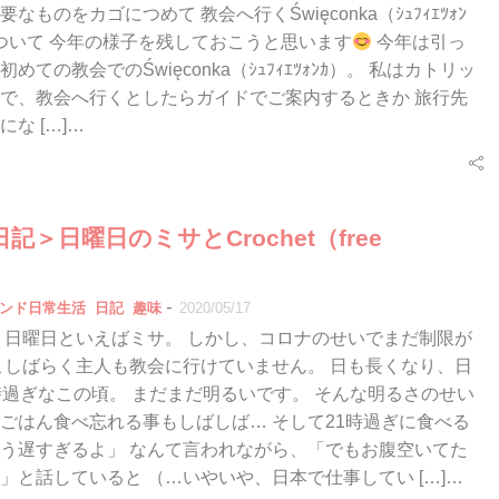
なものをカゴにつめて 教会へ行くŚwięconka（ｼｭﾌｨｴﾂｫﾝ
ついて 今年の様子を残しておこうと思います
今年は引っ
めての教会でのŚwięconka（ｼｭﾌｨｴﾂｫﾝｶ）。 私はカトリッ
で、教会へ行くとしたらガイドでご案内するときか 旅行先
な […]…
記＞日曜日のミサとCrochet（free
）
-
ンド日常生活
日記
趣味
2020/05/17
 日曜日といえばミサ。 しかし、コロナのせいでまだ制限が
こしばらく主人も教会に行けていません。 日も長くなり、日
時過ぎなこの頃。 まだまだ明るいです。 そんな明るさのせい
ごはん食べ忘れる事もしばしば… そして21時過ぎに食べる
う遅すぎるよ」 なんて言われながら、「でもお腹空いてた
」と話していると （…いやいや、日本で仕事してい […]…