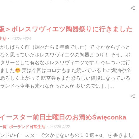
2年版＞ボレスワヴィエツ陶器祭りに行きました
-
生活
2022/08/24
がしばらく前（調べたら６年前でした）で それからずっと
なと思っていたボレスワヴィエツの陶器まつり！ そう、ポ
タリーとして有名なボレスワヴィエツです！ 今年ついに行
ました
実は今回はコロナもまた続いている上に燃油や全
恐ろしく上がって 航空券もまた恐ろしい値段になっている
ランドへ今年も来れなかった人が 多いのでは […]…
年>イースター前日土曜日のお清めŚwięconka
-
一覧
ポーランド日常生活
2022/04/22
ンドのイースターで欠かせないもの１０選＋α」を 書きまし