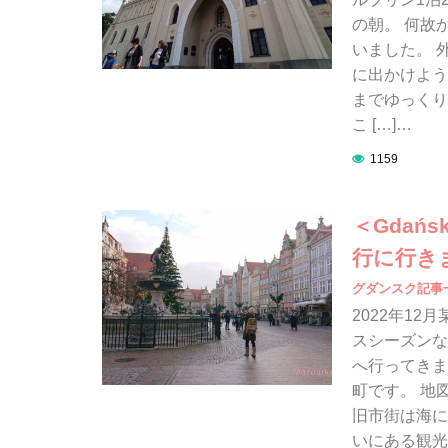
の朝。 何故
いました。 
に出かけよう
までゆっくり
こ […]…
1159
＜Gda
行に行き
グダンスク記事
2022年1
スシーズンな
へ行ってきま
町です。 地
旧市街は海に
いにある観光地