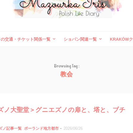
ドの交通・チケット関係一覧
ショパン関連一覧
KRAKÓW
ボレスワヴィエツ陶器祭
旅行記（外国）
お問い合わせ
Browsing Tag :
教会
ズノ大聖堂＞グニエズノの扉と、塔と、ブチ
-
エズノ記事一覧
ポーランド地方都市
2026/06/26