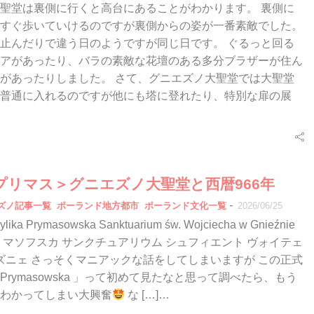
聖堂は裏側に行くと高台にあることがわかります。 裏側に
すぐ歩いていけるのですが裏側からの姿が一番素敵でした。
止んだりで違う日のようですが同じ日です。 ぐるっと回る
アがあったり、バラの素敵な花壇のある多分ブラザーが住ん
があったりしました。 さて、グニエズノ大聖堂では大聖堂
普通に入れるのですが他にも塔に登れたり、特別な扉の展
プリマス＞グニエズノ大聖堂と西暦966年
-
エズノ記事一覧
ポーランド地方都市
ポーランド文化一覧
2026/06/25
ka Prymasowska Sanktuarium św. Wojciecha w Gnieźnie
リマソフスカ サンクチュアリウム シュフィエント ヴォイテェ
エズニェ さっそくマニアックな話をしてしまいますが この正式
rymasowska 」って初めて見たなと思って調べたら、もう
わかってしまい大興奮
な […]…