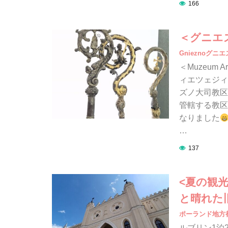
166
＜グニエ
Gnieznoグニ
＜Muzeum A
ィエツェジィ
ズノ大司教区博
管轄する教区
なりました
…
137
<夏の観光
と晴れた
ポーランド地方
ルブリン1泊