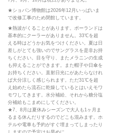
★ショパン博物館は2026年12月いっぱいま
で改修工事のため閉館しています。
★熱波がくることがあります。ポーランドは
基本的にクーラーがありません。33℃を超
える時はどうかお気をつけください。夏は日
差しがとても強いのでサングラスを是非お持
ちください。目を守り、またメラニンの生成
も抑えることができます。また帽子や日傘を
お持ちください。直射日光にがあたらなけれ
ば大分涼しく感じられます。ただ31℃を超
え始めたら流石に乾燥しているとはいえモワ
モワしてきます。水分補給、それから糖分塩
分補給もこまめにしてください。
★7、8月は夏休みシーズンで大人も1ヶ月ま
るまる休んだりするのでどこも混みます。ホ
テルや電車も予約がすぐ埋まってしまったり
しますので予定はお早めに。