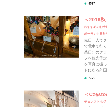
4537
＜201
おすすめのお土
ポーランド日常
先日一人でク
で電車で行く
某日）のクラ
フを観光予定
を写真に撮っ
ドにある外国
7425
＜Częs
チェンストホヴ