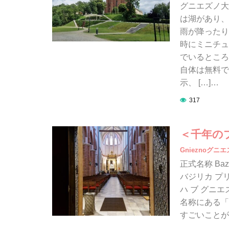
グニエズノ大
は湖があり、
雨が降ったり
時にミニチュ
でいるところ
自体は無料で
示、 […]…
317
＜千年の
Gnieznoグニ
正式名称 Bazyli
バジリカ プ
ハ ブ グニ
名称にある「P
すごいことが