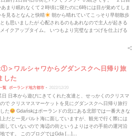
かあまり眠れなくて２時頃に寝たのに6時には目が覚めてしま
外を見るとなんと快晴
朝から晴れていてこっそり早朝散歩
とも思いましたが 心配されるのもあれなので主人が起きる
メイクアップタイム。 いつもより完璧なまつげを仕上げる
ńsk①＞ワルシャワからグダンスクへ日帰り旅
ました
-
一覧
ポーランド地方都市
2022/12/20
2月某日 日本から遊びにきてくれた友達と、せっかくのクリスマ
ので クリスマスマーケットを見にグダンスクへ日帰り旅行
した
Gdańskはポーランドの北にある北部では一番大きな
図上だと一見バルト海に面していますが、観光で行く際には
面していないので 海辺の街というよりはその手前の運河沿
です。 このブログではGda […]…