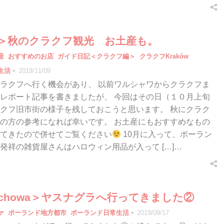
9秋＞秋のクラクフ観光 お土産も。
産
おすすめのお店
ガイド日記＜クラクフ編＞
クラクフKraków
-
生活
2019/11/09
ラクフへ行く機会があり、 以前ワルシャワからクラクフま
レポート記事を書きましたが、 今回はその日（１０月上旬
クフ旧市街の様子を残しておこうと思います。 秋にクラク
の方の参考になれば幸いです。 お土産にもおすすめなもの
てきたので併せてご覧ください
10月に入って、ポーラン
発祥の雑貨屋さんはハロウィン用品が入って […]…
tochowa＞ヤスナグラへ行ってきました②
-
ァ
ポーランド地方都市
ポーランド日常生活
2019/09/17