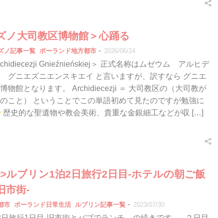
ズノ大司教区博物館＞心踊る
-
エズノ記事一覧
ポーランド地方都市
2026/06/24
rchidiecezji Gnieźnieńskiej＞ 正式名称はムゼウム アルヒデ
 グニエズニエンスキエイ と言いますが、訳すなら グニエ
物館となります。 Archidiecezji ＝ 大司教区の（大司教が
のこと） ということでこの単語初めて見たのですが勉強に
歴史的な聖遺物や教会美術、貴重な金銀細工などが収 […]
>ルブリン1泊2日旅行2日目-ホテルの朝ご飯
旧市街-
-
都市
ポーランド日常生活
ルブリン記事一覧
2023/07/30
2日旅行1日目-旧市街とパブでランチ- の続きです。 ２日目