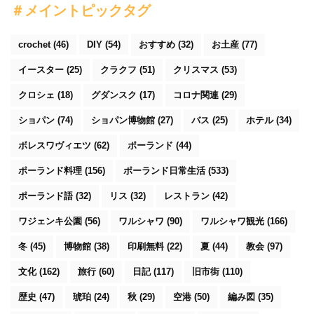
＃メイントピックタグ
crochet
(46)
DIY
(54)
おすすめ
(32)
お土産
(77)
イースター
(25)
クラクフ
(51)
クリスマス
(53)
クロシェ
(18)
グダンスク
(17)
コロナ関連
(29)
ショパン
(74)
ショパン博物館
(27)
バス
(25)
ホテル
(34)
ボレスワヴィエツ
(62)
ポーランド
(44)
ポーランド料理
(156)
ポーランド日常生活
(533)
ポーランド語
(32)
リス
(32)
レストラン
(42)
ワジェンキ公園
(56)
ワルシャワ
(90)
ワルシャワ観光
(166)
冬
(45)
博物館
(38)
印刷無料
(22)
夏
(44)
教会
(97)
文化
(162)
旅行
(60)
日記
(117)
旧市街
(110)
歴史
(47)
琥珀
(24)
秋
(29)
空港
(50)
編み図
(35)