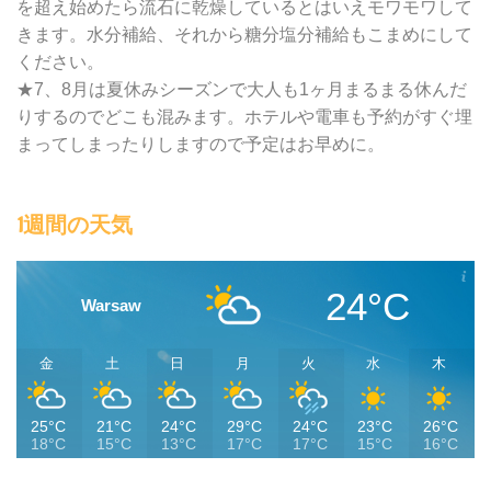
を超え始めたら流石に乾燥しているとはいえモワモワして
きます。水分補給、それから糖分塩分補給もこまめにして
ください。
★7、8月は夏休みシーズンで大人も1ヶ月まるまる休んだ
りするのでどこも混みます。ホテルや電車も予約がすぐ埋
まってしまったりしますので予定はお早めに。
1週間の天気
24°C
Warsaw
金
土
日
月
火
水
木
25°C
21°C
24°C
29°C
24°C
23°C
26°C
18°C
15°C
13°C
17°C
17°C
15°C
16°C