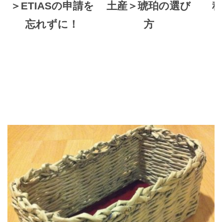
＞ETIASの申請を
土産＞琥珀の選び
科
忘れずに！
方