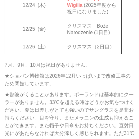
12/24
(木)
Wigilia
(2025年度から
祝日になりました)
クリスマス Boże
12/25
(金)
Narodzenie (1日目)
12/26
(土)
クリスマス（2日目）
7月、9月、10月は祝日がありません。
★ショパン博物館は2026年12月いっぱいまで改修工事の
ため閉館しています。
★熱波がくることがあります。ポーランドは基本的にクー
ラーがありません。33℃を超える時はどうかお気をつけく
ださい。夏は日差しがとても強いのでサングラスを是非お
持ちください。目を守り、またメラニンの生成も抑えるこ
とができます。また帽子や日傘をお持ちください。直射日
光にがあたらなければ大分涼しく感じられます。ただ31℃