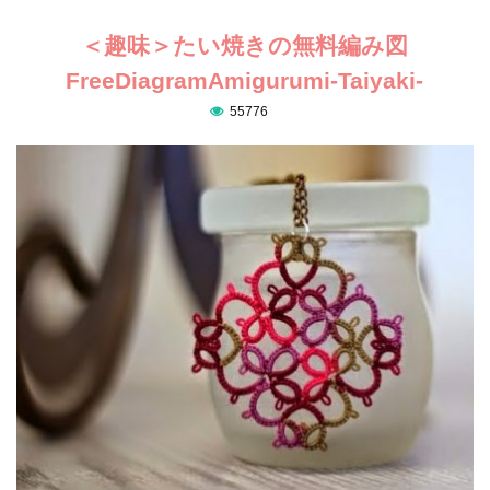
＜趣味＞たい焼きの無料編み図
FreeDiagramAmigurumi-Taiyaki-
55776