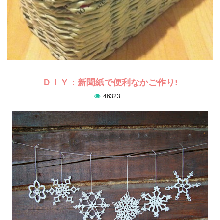
ＤＩＹ：新聞紙で便利なかご作り!
46323