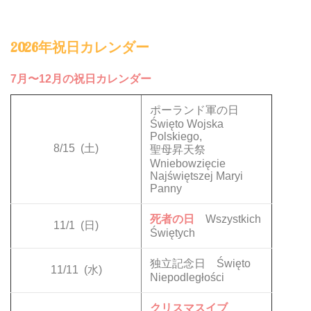
2026年祝日カレンダー
7月〜12月の祝日カレンダー
ポーランド軍の日
Święto Wojska
Polskiego,
8/15
(土)
聖母昇天祭
Wniebowzięcie
Najświętszej Maryi
Panny
死者の日
Wszystkich
11/1
(日)
Świętych
独立記念日 Święto
11/11
(水)
Niepodległości
クリスマスイブ