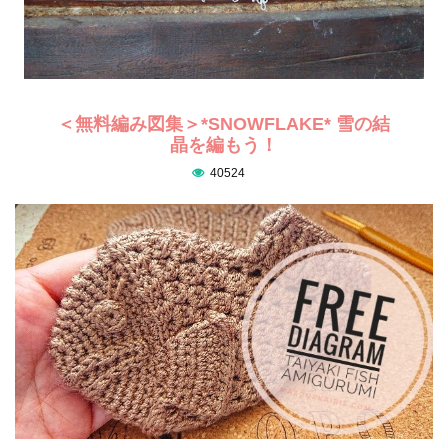
＜無料編み図集＞*SNOWFLAKE* 雪の結
晶を編もう！
40524