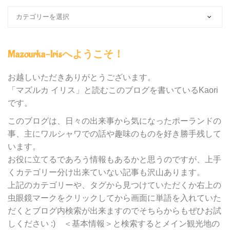
ブ
ロ
グ
内
Mazourka-Irisへようこそ！
の
カ
テ
お越しいただきありがとうございます。
ゴ
「マズルカ イリス」と読むこのブログを書いているKaori
リ
です。
ー
別
このブログは、日々の出来事から気になったポーランドの
検
事、主にワルシャワでの話や趣味のものを好き勝手残して
索
います。
お役に立てるであろう情報もあるかと思うのですが、上手
くカテゴリー分け出来ていない記事も沢山あります。
上記のカテゴリーや、タグから見つけていただくか右上の
虫眼鏡マークをクリックしてから画面に単語を入れていた
だくとブログ内検索が出来ますのでそちらからもぜひお試
しください :) ＜基本情報＞と検索するとメイン観光地の