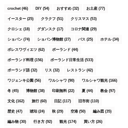
crochet
(46)
DIY
(54)
おすすめ
(32)
お土産
(77)
イースター
(25)
クラクフ
(51)
クリスマス
(53)
クロシェ
(18)
グダンスク
(17)
コロナ関連
(29)
ショパン
(74)
ショパン博物館
(27)
バス
(25)
ホテル
(34)
ボレスワヴィエツ
(62)
ポーランド
(44)
ポーランド料理
(156)
ポーランド日常生活
(533)
ポーランド語
(32)
リス
(32)
レストラン
(42)
ワジェンキ公園
(56)
ワルシャワ
(90)
ワルシャワ観光
(166)
冬
(45)
博物館
(38)
印刷無料
(22)
夏
(44)
教会
(97)
文化
(162)
旅行
(60)
日記
(117)
旧市街
(110)
歴史
(47)
琥珀
(24)
秋
(29)
空港
(50)
編み図
(35)
編み物
(30)
行き方
(92)
観光
(174)
買い方
(26)