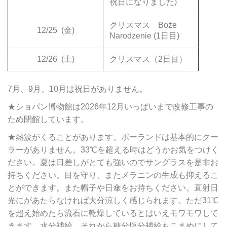
祝日になりました)
クリスマス Boże
12/25
(金)
Narodzenie (1日目)
12/26
(土)
クリスマス（2日目）
7月、9月、10月は祝日がありません。
★ショパン博物館は2026年12月いっぱいまで改修工事の
ため閉館しています。
★熱波がくることがあります。ポーランドは基本的にクー
ラーがありません。33℃を超える時はどうかお気をつけく
ださい。夏は日差しがとても強いのでサングラスを是非お
持ちください。目を守り、またメラニンの生成も抑えるこ
とができます。また帽子や日傘をお持ちください。直射日
光にがあたらなければ大分涼しく感じられます。ただ31℃
を超え始めたら流石に乾燥しているとはいえモワモワして
きます。水分補給、それから糖分塩分補給もこまめにして