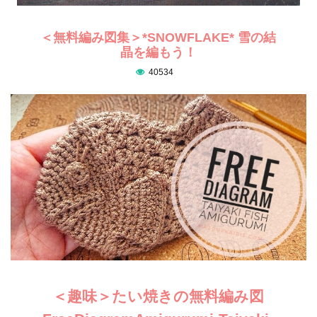
＜無料編み図集＞*SNOWFLAKE* 雪の結
晶を編もう！
40534
＜趣味＞たい焼きの無料編み図