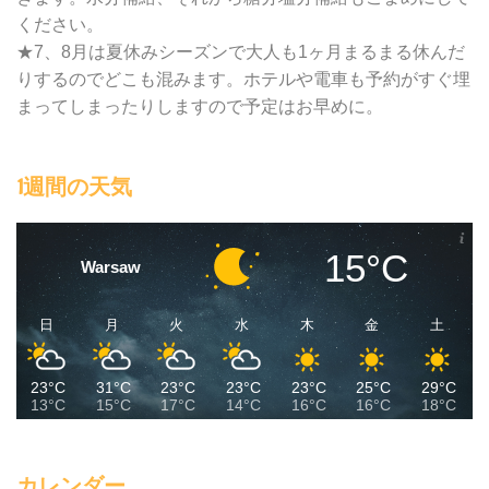
ください。
★7、8月は夏休みシーズンで大人も1ヶ月まるまる休んだ
りするのでどこも混みます。ホテルや電車も予約がすぐ埋
まってしまったりしますので予定はお早めに。
1週間の天気
15°C
Warsaw
日
月
火
水
木
金
土
23°C
31°C
23°C
23°C
23°C
25°C
29°C
13°C
15°C
17°C
14°C
16°C
16°C
18°C
カレンダー