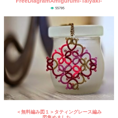
FreeDiagramAmigurumi-Taiyaki-
55795
＜無料編み図１＞タティングレース編み
図集めました。