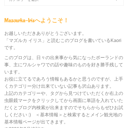
ロ
グ
内
Mazourka-Irisへようこそ！
の
カ
テ
お越しいただきありがとうございます。
ゴ
「マズルカ イリス」と読むこのブログを書いているKaori
リ
です。
ー
別
このブログは、日々の出来事から気になったポーランドの
検
事、主にワルシャワでの話や趣味のものを好き勝手残して
索
います。
お役に立てるであろう情報もあるかと思うのですが、上手
くカテゴリー分け出来ていない記事も沢山あります。
上記のカテゴリーや、タグから見つけていただくか右上の
虫眼鏡マークをクリックしてから画面に単語を入れていた
だくとブログ内検索が出来ますのでそちらからもぜひお試
しください :) ＜基本情報＞と検索するとメイン観光地の
基本情報ページが出てきます。