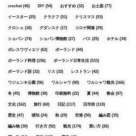
crochet
(46)
DIY
(54)
おすすめ
(32)
お土産
(77)
イースター
(25)
クラクフ
(51)
クリスマス
(53)
クロシェ
(18)
グダンスク
(17)
コロナ関連
(29)
ショパン
(74)
ショパン博物館
(27)
バス
(25)
ホテル
(34)
ボレスワヴィエツ
(62)
ポーランド
(44)
ポーランド料理
(156)
ポーランド日常生活
(533)
ポーランド語
(32)
リス
(32)
レストラン
(42)
ワジェンキ公園
(56)
ワルシャワ
(90)
ワルシャワ観光
(166)
冬
(45)
博物館
(38)
印刷無料
(22)
夏
(44)
教会
(97)
文化
(162)
旅行
(60)
日記
(117)
旧市街
(110)
歴史
(47)
琥珀
(24)
秋
(29)
空港
(50)
編み図
(35)
編み物
(30)
行き方
(92)
観光
(174)
買い方
(26)