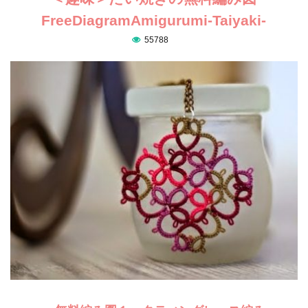
FreeDiagramAmigurumi-Taiyaki-
55788