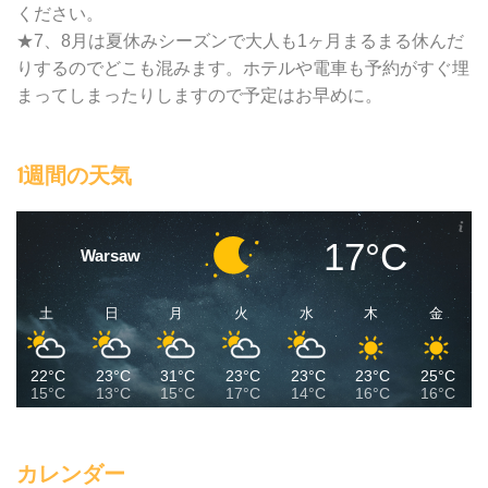
ください。
★7、8月は夏休みシーズンで大人も1ヶ月まるまる休んだ
りするのでどこも混みます。ホテルや電車も予約がすぐ埋
まってしまったりしますので予定はお早めに。
1週間の天気
17°C
Warsaw
土
日
月
火
水
木
金
22°C
23°C
31°C
23°C
23°C
23°C
25°C
15°C
13°C
15°C
17°C
14°C
16°C
16°C
カレンダー