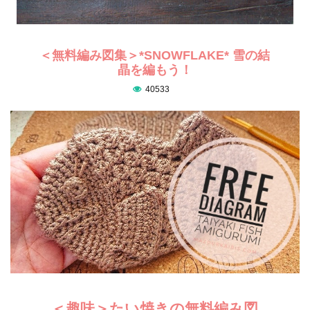
＜無料編み図集＞*SNOWFLAKE* 雪の結
晶を編もう！
40533
＜趣味＞たい焼きの無料編み図