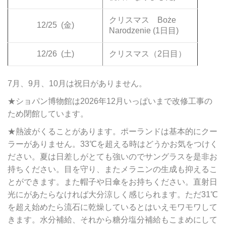
クリスマス Boże
12/25
(金)
Narodzenie (1日目)
12/26
(土)
クリスマス（2日目）
7月、9月、10月は祝日がありません。
★ショパン博物館は2026年12月いっぱいまで改修工事の
ため閉館しています。
★熱波がくることがあります。ポーランドは基本的にクー
ラーがありません。33℃を超える時はどうかお気をつけく
ださい。夏は日差しがとても強いのでサングラスを是非お
持ちください。目を守り、またメラニンの生成も抑えるこ
とができます。また帽子や日傘をお持ちください。直射日
光にがあたらなければ大分涼しく感じられます。ただ31℃
を超え始めたら流石に乾燥しているとはいえモワモワして
きます。水分補給、それから糖分塩分補給もこまめにして