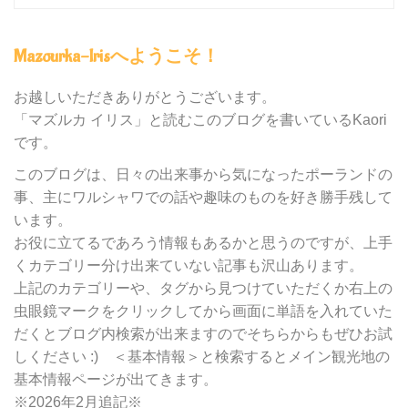
グ
内
Mazourka-Irisへようこそ！
の
カ
テ
お越しいただきありがとうございます。
ゴ
「マズルカ イリス」と読むこのブログを書いているKaori
リ
です。
ー
別
このブログは、日々の出来事から気になったポーランドの
検
事、主にワルシャワでの話や趣味のものを好き勝手残して
索
います。
お役に立てるであろう情報もあるかと思うのですが、上手
くカテゴリー分け出来ていない記事も沢山あります。
上記のカテゴリーや、タグから見つけていただくか右上の
虫眼鏡マークをクリックしてから画面に単語を入れていた
だくとブログ内検索が出来ますのでそちらからもぜひお試
しください :) ＜基本情報＞と検索するとメイン観光地の
基本情報ページが出てきます。
※2026年2月追記※