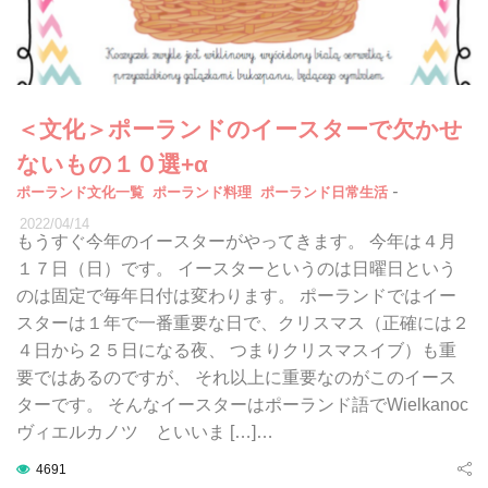
＜文化＞ポーランドのイースターで欠かせ
ないもの１０選+α
-
ポーランド文化一覧
ポーランド料理
ポーランド日常生活
2022/04/14
もうすぐ今年のイースターがやってきます。 今年は４月
１７日（日）です。 イースターというのは日曜日という
のは固定で毎年日付は変わります。 ポーランドではイー
スターは１年で一番重要な日で、クリスマス（正確には２
４日から２５日になる夜、 つまりクリスマスイブ）も重
要ではあるのですが、 それ以上に重要なのがこのイース
ターです。 そんなイースターはポーランド語でWielkanoc
ヴィエルカノツ といいま […]…
4691