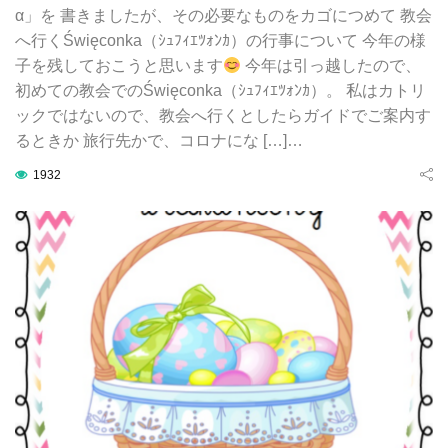
α」を 書きましたが、その必要なものをカゴにつめて 教会
へ行くŚwięconka（ｼｭﾌｨｴﾂｫﾝｶ）の行事について 今年の様
子を残しておこうと思います
今年は引っ越したので、
初めての教会でのŚwięconka（ｼｭﾌｨｴﾂｫﾝｶ）。 私はカトリ
ックではないので、教会へ行くとしたらガイドでご案内す
るときか 旅行先かで、コロナにな […]…
1932