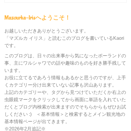
グ
内
Mazourka-Irisへようこそ！
の
カ
テ
お越しいただきありがとうございます。
ゴ
「マズルカ イリス」と読むこのブログを書いているKaori
リ
です。
ー
別
このブログは、日々の出来事から気になったポーランドの
検
事、主にワルシャワでの話や趣味のものを好き勝手残して
索
います。
お役に立てるであろう情報もあるかと思うのですが、上手
くカテゴリー分け出来ていない記事も沢山あります。
上記のカテゴリーや、タグから見つけていただくか右上の
虫眼鏡マークをクリックしてから画面に単語を入れていた
だくとブログ内検索が出来ますのでそちらからもぜひお試
しください :) ＜基本情報＞と検索するとメイン観光地の
基本情報ページが出てきます。
※2026年2月追記※