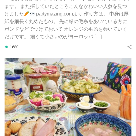
ます。 また探していたところこんなかわいい人参を見つ
けました
partymazing.comより 作り方は、 中身は厚
紙を細長く丸めたもの。 先に緑の毛糸をあいている方に
ボンドなどでつけておいて オレンジの毛糸を巻いていく
だけです。 細くて小さいのがヨーロッパ […]…
1680