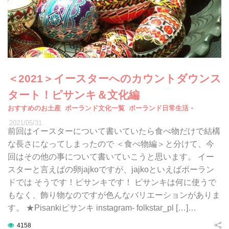
＜2021＞イースターへのカウントダウンス
タート！ピサンキ＆文化編
-
おすすめのお土産
ポーランド文化一覧
ポーランド日常生活
2021/05/31
前回はイースターについて書いていたら食べ物だけで結構
な長さになってしまったので ＜食べ物編＞と分けて、今
回はその他の事について書いていこうと思います。 イー
スターと言えばの卵jajkoですが、jajkoといえばポーラン
ドでは そうです！ピサンキです！ ピサンキは何に使うで
もなく、飾り物なのですが色んなバリエーションがありま
す。 ★Pisankiピサンキ instagram- folkstar_pl […]…
4158