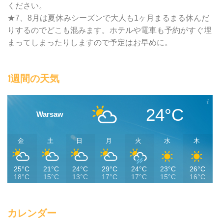
ください。
★7、8月は夏休みシーズンで大人も1ヶ月まるまる休んだ
りするのでどこも混みます。ホテルや電車も予約がすぐ埋
まってしまったりしますので予定はお早めに。
1週間の天気
24°C
Warsaw
金
土
日
月
火
水
木
25°C
21°C
24°C
29°C
24°C
23°C
26°C
18°C
15°C
13°C
17°C
17°C
15°C
16°C
カレンダー