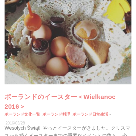
ポーランドのイースター＜Wielkanoc
2016＞
-
ポーランド文化一覧
ポーランド料理
ポーランド日常生活
2016/03/28
Wesołych Świąt!! やっとイースターがきました。クリスマ
スから続くイースターまでの重要なイベントの数々… 今