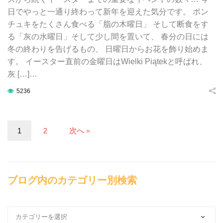
日でやっと一通り終わって新年を迎えた気分です。 ポン
チュキをたくさん食べる「脂の木曜日」 そして断食をす
る「灰の水曜日」そして少し間を置いて、 春分の日には
冬の終わりを告げるもの、 日曜日からお花を飾り始めま
す。 イースター直前の金曜日はWielki Piątekと呼ばれ、
灰 […]…
5236
1
2
次へ »
ブログ内のカテゴリー別検索
ブ
ロ