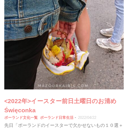
<2022年>イースター前日土曜日のお清め
Święconka
-
ポーランド文化一覧
ポーランド日常生活
2022/04/22
先日「ポーランドのイースターで欠かせないもの１０選＋