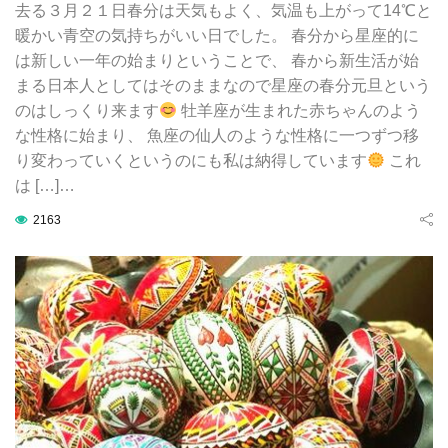
去る３月２１日春分は天気もよく、気温も上がって14℃と
暖かい青空の気持ちがいい日でした。 春分から星座的に
は新しい一年の始まりということで、 春から新生活が始
まる日本人としてはそのままなので星座の春分元旦という
のはしっくり来ます
牡羊座が生まれた赤ちゃんのよう
な性格に始まり、 魚座の仙人のような性格に一つずつ移
り変わっていくというのにも私は納得しています
これ
は […]…
2163