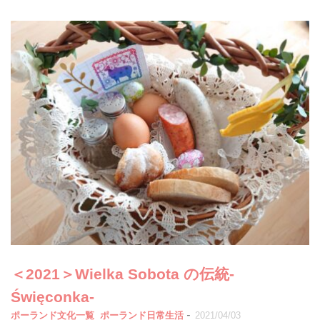
＜2021＞Wielka Sobota の伝統-
Święconka-
-
ポーランド文化一覧
ポーランド日常生活
2021/04/03