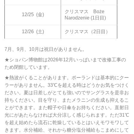
クリスマス Boże
12/25
(金)
Narodzenie (1日目)
12/26
(土)
クリスマス（2日目）
7月、9月、10月は祝日がありません。
★ショパン博物館は2026年12月いっぱいまで改修工事の
ため閉館しています。
★熱波がくることがあります。ポーランドは基本的にクー
ラーがありません。33℃を超える時はどうかお気をつけく
ださい。夏は日差しがとても強いのでサングラスを是非お
持ちください。目を守り、またメラニンの生成も抑えるこ
とができます。また帽子や日傘をお持ちください。直射日
光にがあたらなければ大分涼しく感じられます。ただ31℃
を超え始めたら流石に乾燥しているとはいえモワモワして
きます。水分補給、それから糖分塩分補給もこまめにして