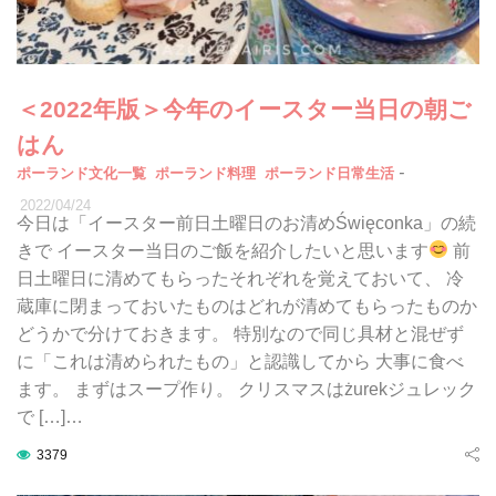
＜2022年版＞今年のイースター当日の朝ご
はん
-
ポーランド文化一覧
ポーランド料理
ポーランド日常生活
2022/04/24
今日は「イースター前日土曜日のお清めŚwięconka」の続
きで イースター当日のご飯を紹介したいと思います
前
日土曜日に清めてもらったそれぞれを覚えておいて、 冷
蔵庫に閉まっておいたものはどれが清めてもらったものか
どうかで分けておきます。 特別なので同じ具材と混ぜず
に「これは清められたもの」と認識してから 大事に食べ
ます。 まずはスープ作り。 クリスマスはżurekジュレック
で […]…
3379