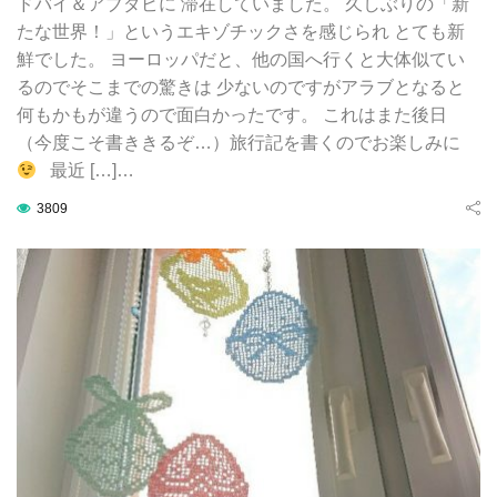
ドバイ＆アブダビに 滞在していました。 久しぶりの「新
たな世界！」というエキゾチックさを感じられ とても新
鮮でした。 ヨーロッパだと、他の国へ行くと大体似てい
るのでそこまでの驚きは 少ないのですがアラブとなると
何もかもが違うので面白かったです。 これはまた後日
（今度こそ書ききるぞ…）旅行記を書くのでお楽しみに
最近 […]…
3809