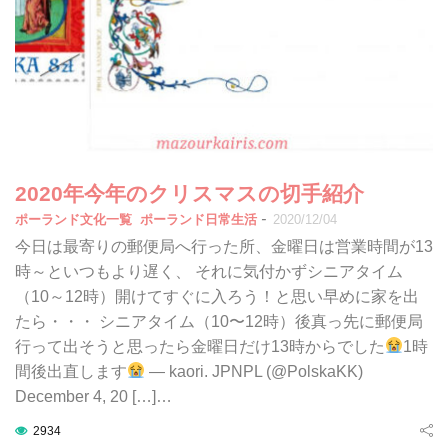
2020年今年のクリスマスの切手紹介
-
ポーランド文化一覧
ポーランド日常生活
2020/12/04
今日は最寄りの郵便局へ行った所、金曜日は営業時間が13
時～といつもより遅く、 それに気付かずシニアタイム
（10～12時）開けてすぐに入ろう！と思い早めに家を出
たら・・・ シニアタイム（10〜12時）後真っ先に郵便局
行って出そうと思ったら金曜日だけ13時からでした
1時
間後出直します
— kaori. JPNPL (@PolskaKK)
December 4, 20 […]…
2934