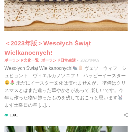
＜2023年版＞Wesołych Świąt
Wielkanocnych!
-
ポーランド文化一覧
ポーランド日常生活
2023/04/09
Wesołych Świąt Wielkanocnych!
ヴェソーウィフ シ
ュヒョント ヴィエルカノツニフ！ ハッピーイースター
未だにイースター文化は慣れませんが、 準備はクリ
スマスとはまた違った華やかさがあって 楽しいです。今
年も作った物や飾ったものを残しておこうと思います
まず土曜日の準 […]…
1391