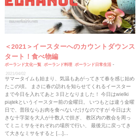
＜2021＞イースターへのカウントダウンス
タート！食べ物編
-
ポーランド文化一覧
ポーランド料理
ポーランド日常生活
2021/04/02
サマータイムも始まり、気温もあがってきて春を感じ始め
たこの頃。 まさに春の訪れを知らせてくれるイースター
まで今日を入れてあと３日となりました！ 今日はwielki
piątekというイースター前の金曜日。 いつもとは違う金曜
日で、普段ならお肉を食べないだけなのですが 今日は大
きな十字架を大人が十数人で担ぎ、 教区内の教会を周っ
てミニミサをそれぞれの場所で行い、 最後元に戻ってき
て大きなミサをすると […]…