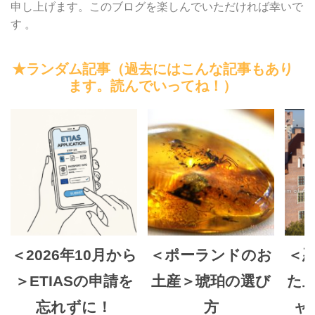
申し上げます。このブログを楽しんでいただければ幸いで
す 。
★ランダム記事（過去にはこんな記事もあり
ます。読んでいってね！）
＜2026年10月から
＜ポーランドのお
＜
＞ETIASの申請を
土産＞琥珀の選び
た
忘れずに！
方
ャ