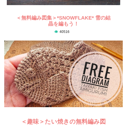
＜無料編み図集＞*SNOWFLAKE* 雪の結
晶を編もう！
40516
＜趣味＞たい焼きの無料編み図