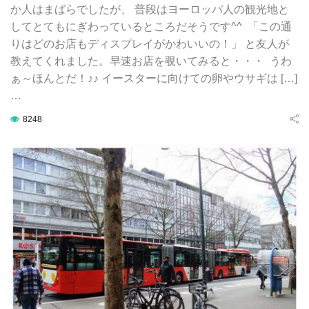
か人はまばらでしたが、 普段はヨーロッパ人の観光地と
してとてもにぎわっているところだそうです^^ 「この通
りはどのお店もディスプレイがかわいいの！」 と友人が
教えてくれました。早速お店を覗いてみると・・・ うわ
ぁ～ほんとだ！♪♪ イースターに向けての卵やウサギは […]
…
8248