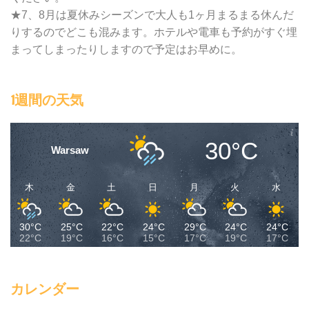
★7、8月は夏休みシーズンで大人も1ヶ月まるまる休んだ
りするのでどこも混みます。ホテルや電車も予約がすぐ埋
まってしまったりしますので予定はお早めに。
1週間の天気
30°C
Warsaw
木
金
土
日
月
火
水
30°C
25°C
22°C
24°C
29°C
24°C
24°C
22°C
19°C
16°C
15°C
17°C
19°C
17°C
カレンダー