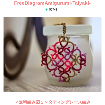
FreeDiagramAmigurumi-Taiyaki-
55743
＜無料編み図１＞タティングレース編み