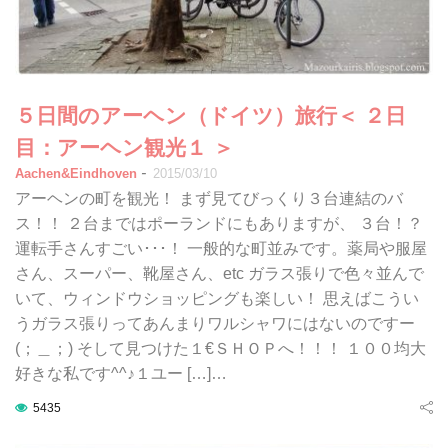
５日間のアーヘン（ドイツ）旅行＜ ２日
目：アーヘン観光１ ＞
-
Aachen&Eindhoven
2015/03/10
アーヘンの町を観光！ まず見てびっくり３台連結のバ
ス！！ ２台まではポーランドにもありますが、 ３台！？
運転手さんすごい･･･！ 一般的な町並みです。薬局や服屋
さん、スーパー、靴屋さん、etc ガラス張りで色々並んで
いて、ウィンドウショッピングも楽しい！ 思えばこうい
うガラス張りってあんまりワルシャワにはないのですー
(；＿；) そして見つけた１€ＳＨＯＰへ！！！ １００均大
好きな私です^^♪１ユー […]…
5435