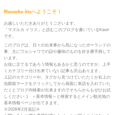
グ
内
Mazourka-Irisへようこそ！
の
カ
テ
お越しいただきありがとうございます。
ゴ
「マズルカ イリス」と読むこのブログを書いているKaori
リ
です。
ー
別
このブログは、日々の出来事から気になったポーランドの
検
事、主にワルシャワでの話や趣味のものを好き勝手残して
索
います。
お役に立てるであろう情報もあるかと思うのですが、上手
くカテゴリー分け出来ていない記事も沢山あります。
上記のカテゴリーや、タグから見つけていただくか右上の
虫眼鏡マークをクリックしてから画面に単語を入れていた
だくとブログ内検索が出来ますのでそちらからもぜひお試
しください :) ＜基本情報＞と検索するとメイン観光地の
基本情報ページが出てきます。
※2026年2月追記※