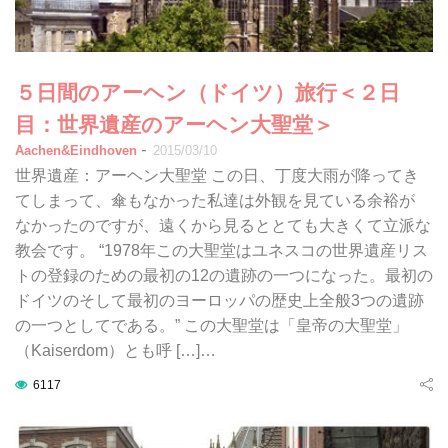
５日間のアーヘン（ドイツ）旅行＜２日
目：世界遺産のアーヘン大聖堂＞
-
Aachen&Eindhoven
2015/03/10
世界遺産：アーヘン大聖堂 この日、丁度大雨が降ってき
てしまって、傘もなかった私達は外観を見ている余裕が
なかったのですが、遠くから見るととても大きくて立派な
教会です。 “1978年この大聖堂はユネスコの世界遺産リス
トの登録のための最初の12の遺跡の一つになった。最初の
ドイツのそして最初のヨーロッパの歴史上全般3つの遺跡
の一つとしてである。” この大聖堂は「皇帝の大聖堂」
（Kaiserdom）とも呼 […]…
6117