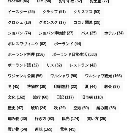
crochet
(46)
DIY
(54)
おすすめ
(32)
お土産
(77)
イースター
(25)
クラクフ
(51)
クリスマス
(53)
クロシェ
(18)
グダンスク
(17)
コロナ関連
(29)
ショパン
(74)
ショパン博物館
(27)
バス
(25)
ホテル
(34)
ボレスワヴィエツ
(62)
ポーランド
(44)
ポーランド料理
(156)
ポーランド日常生活
(533)
ポーランド語
(32)
リス
(32)
レストラン
(42)
ワジェンキ公園
(56)
ワルシャワ
(90)
ワルシャワ観光
(166)
冬
(45)
博物館
(38)
印刷無料
(22)
夏
(44)
教会
(97)
文化
(162)
旅行
(60)
日記
(117)
旧市街
(110)
歴史
(47)
琥珀
(24)
秋
(29)
空港
(50)
編み図
(35)
編み物
(30)
行き方
(92)
観光
(174)
買い方
(26)
買い物
(54)
趣味
(165)
電車
(45)