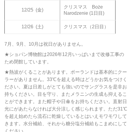
クリスマス Boże
12/25
(金)
Narodzenie (1日目)
12/26
(土)
クリスマス（2日目）
7月、9月、10月は祝日がありません。
★ショパン博物館は2026年12月いっぱいまで改修工事の
ため閉館しています。
★熱波がくることがあります。ポーランドは基本的にクー
ラーがありません。33℃を超える時はどうかお気をつけく
ださい。夏は日差しがとても強いのでサングラスを是非お
持ちください。目を守り、またメラニンの生成も抑えるこ
とができます。また帽子や日傘をお持ちください。直射日
光にがあたらなければ大分涼しく感じられます。ただ31℃
を超え始めたら流石に乾燥しているとはいえモワモワして
きます。水分補給、それから糖分塩分補給もこまめにして
ください。