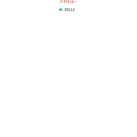
FREE-
39112