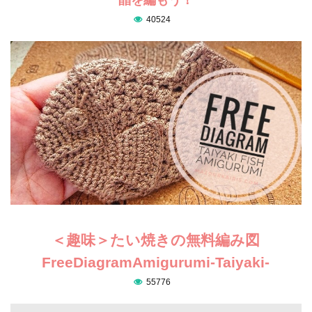
40524
＜趣味＞たい焼きの無料編み図
FreeDiagramAmigurumi-Taiyaki-
55776