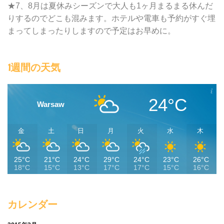
★7、8月は夏休みシーズンで大人も1ヶ月まるまる休んだ
りするのでどこも混みます。ホテルや電車も予約がすぐ埋
まってしまったりしますので予定はお早めに。
1週間の天気
24°C
Warsaw
金
土
日
月
火
水
木
25°C
21°C
24°C
29°C
24°C
23°C
26°C
18°C
15°C
13°C
17°C
17°C
15°C
16°C
カレンダー