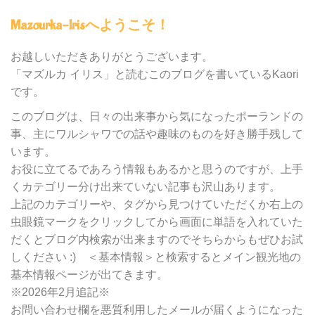
内
Mazourka-Irisへようこそ！
の
カ
テ
お越しいただきありがとうございます。
ゴ
「マズルカ イリス」と読むこのブログを書いているKaori
リ
です。
ー
別
このブログは、日々の出来事から気になったポーランドの
検
事、主にワルシャワでの話や趣味のものを好き勝手残して
索
います。
お役に立てるであろう情報もあるかと思うのですが、上手
くカテゴリー分け出来ていない記事も沢山あります。
上記のカテゴリーや、タグから見つけていただくか右上の
虫眼鏡マークをクリックしてから画面に単語を入れていた
だくとブログ内検索が出来ますのでそちらからもぜひお試
しください :) ＜基本情報＞と検索するとメイン観光地の
基本情報ページが出てきます。
※2026年2月追記※
お問い合わせ欄を悪質利用したメールが届くようになった