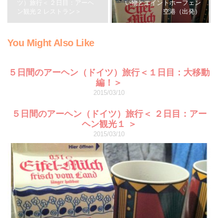
ツ）旅行＜ ２日目：アーヘ
い物とエイントホーフェン
ン観光２ レストラン＞
空港（出発）
You Might Also Like
５日間のアーヘン（ドイツ）旅行＜１日目：大移動
編！＞
2015/03/10
５日間のアーヘン（ドイツ）旅行＜ ２日目：アー
ヘン観光１ ＞
2015/03/10