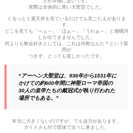
方が本物に近いです。
実際は全体的に青い大聖堂でした。
ぐるっと１週天井を見ているだけでも見ごたえがありま
す。
どこを見ても「へぇ～」「ほぉ～」「うわぁ～」と感嘆詞
しか出てきませんでした。
何よりも教会好きとしては、これは何教なんだ？という疑
問が
つきず、とっても楽しかったです。
“アーヘン大聖堂は、936年から1531年に
かけての約600年間に神聖ローマ帝国の
30人の皇帝たちの戴冠式が執り行われた
場所でもある。”
本当に大きくないのですが、でも迫力があります。
ガイドさん付で団体で次々に来ました。