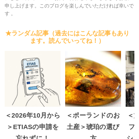
申し上げます。このブログを楽しんでいただければ幸いで
す 。
★ランダム記事（過去にはこんな記事もあり
ます。読んでいってね！）
＜2026年10月から
＜ポーランドのお
＜
＞ETIASの申請を
土産＞琥珀の選び
フ
忘れずに！
方
シ