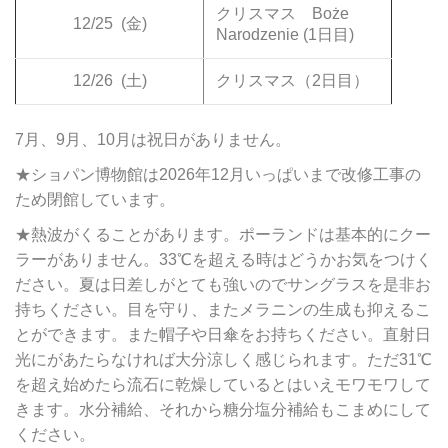
クリスマス Boże
12/25
(金)
Narodzenie (1日目)
12/26
(土)
クリスマス（2日目）
7月、9月、10月は祝日がありません。
★ショパン博物館は2026年12月いっぱいまで改修工事の
ため閉館しています。
★熱波がくることがあります。ポーランドは基本的にクー
ラーがありません。33℃を超える時はどうかお気をつけく
ださい。夏は日差しがとても強いのでサングラスを是非お
持ちください。目を守り、またメラニンの生成も抑えるこ
とができます。また帽子や日傘をお持ちください。直射日
光にがあたらなければ大分涼しく感じられます。ただ31℃
を超え始めたら流石に乾燥しているとはいえモワモワして
きます。水分補給、それから糖分塩分補給もこまめにして
ください。