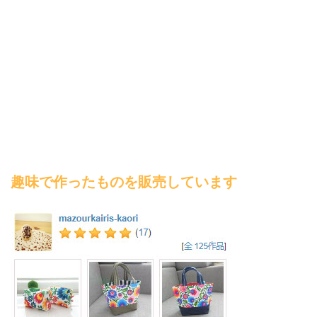
趣味で作ったものを販売しています