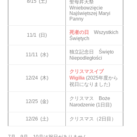
8/15
(土)
聖母昇天祭
Wniebowzięcie
Najświętszej Maryi
Panny
死者の日
Wszystkich
11/1
(日)
Świętych
独立記念日 Święto
11/11
(水)
Niepodległości
クリスマスイブ
12/24
(木)
Wigilia
(2025年度から
祝日になりました)
クリスマス Boże
12/25
(金)
Narodzenie (1日目)
12/26
(土)
クリスマス（2日目）
7月、9月、10月は祝日がありません。