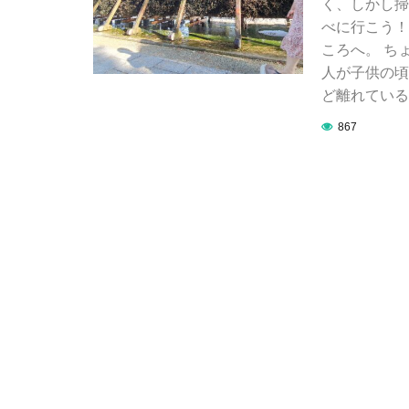
く、しかし掃
べに行こう！
ころへ。 ち
人が子供の頃
ど離れている
867