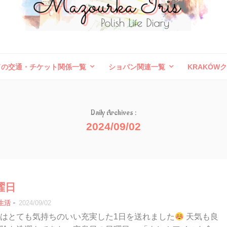
ドの交通・チケット関係一覧
ショパン関連一覧
KRAKÓW
ボレスワヴィエツ陶器祭
旅行記（外国）
お問い合わせ
Daily Archives :
2024/09/02
曜日
-
生活
2024/09/02
はとても気持ちのいい充実した1日を送れました
天気も良