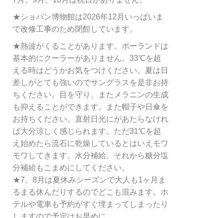
★ショパン博物館は2026年12月いっぱいま
で改修工事のため閉館しています。
★熱波がくることがあります。ポーランドは
基本的にクーラーがありません。33℃を超
える時はどうかお気をつけください。夏は日
差しがとても強いのでサングラスを是非お持
ちください。目を守り、またメラニンの生成
も抑えることができます。また帽子や日傘を
お持ちください。直射日光にがあたらなけれ
ば大分涼しく感じられます。ただ31℃を超
え始めたら流石に乾燥しているとはいえモワ
モワしてきます。水分補給、それから糖分塩
分補給もこまめにしてください。
★7、8月は夏休みシーズンで大人も1ヶ月ま
るまる休んだりするのでどこも混みます。ホ
テルや電車も予約がすぐ埋まってしまったり
しますので予定はお早めに。