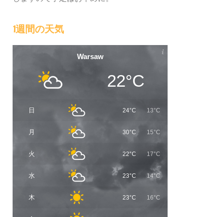
1週間の天気
Warsaw
22°C
日
24°C
13°C
月
30°C
15°C
火
22°C
17°C
水
23°C
14°C
木
23°C
16°C