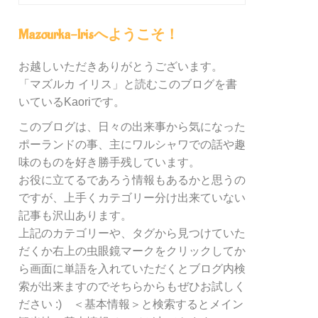
グ
内
Mazourka-Irisへようこそ！
の
カ
お越しいただきありがとうございます。
テ
「マズルカ イリス」と読むこのブログを書
ゴ
リ
いているKaoriです。
ー
このブログは、日々の出来事から気になった
別
ポーランドの事、主にワルシャワでの話や趣
検
索
味のものを好き勝手残しています。
お役に立てるであろう情報もあるかと思うの
ですが、上手くカテゴリー分け出来ていない
記事も沢山あります。
上記のカテゴリーや、タグから見つけていた
だくか右上の虫眼鏡マークをクリックしてか
ら画面に単語を入れていただくとブログ内検
索が出来ますのでそちらからもぜひお試しく
ださい :) ＜基本情報＞と検索するとメイン