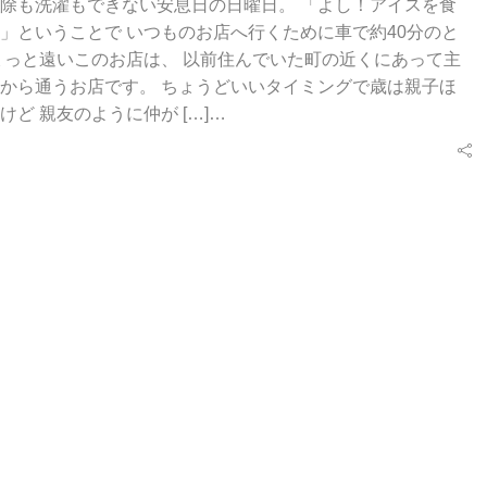
除も洗濯もできない安息日の日曜日。 「よし！アイスを食
」ということで いつものお店へ行くために車で約40分のと
ょっと遠いこのお店は、 以前住んでいた町の近くにあって主
から通うお店です。 ちょうどいいタイミングで歳は親子ほ
けど 親友のように仲が […]…