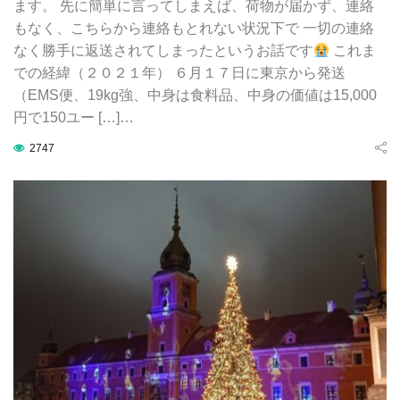
ます。 先に簡単に言ってしまえば、荷物が届かず、連絡
もなく、こちらから連絡もとれない状況下で 一切の連絡
なく勝手に返送されてしまったというお話です
これま
での経緯（２０２１年） ６月１７日に東京から発送
（EMS便、19kg強、中身は食料品、中身の価値は15,000
円で150ユー […]…
2747