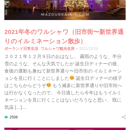
2021年冬のワルシャワ（旧市街〜新世界通
りのイルミネーション散歩）
-
ポーランド日常生活
ワルシャワ観光名所
2021/12/16
２０２１年１２月９日のおはなし。 霧雨のような、半分
雪のような、そんな天気でしたが 誕生日ディナーの後、
食後の運動も兼ねて新世界通り〜旧市街の イルミネーシ
ョンを見に行くことにしました
誕生日ディナーの様子
はこちらからどうぞ
もう滅多に新世界通りや旧市街へ
は行かなくなったので、 今日逃したら今年はもうイルミ
ネーションを見に行くことはないだろうなと思い、 既に
気温 […]…
2508