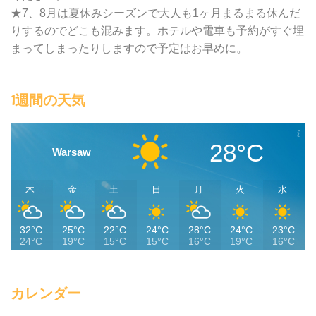
★7、8月は夏休みシーズンで大人も1ヶ月まるまる休んだ
りするのでどこも混みます。ホテルや電車も予約がすぐ埋
まってしまったりしますので予定はお早めに。
1週間の天気
28°C
Warsaw
木
金
土
日
月
火
水
32°C
25°C
22°C
24°C
28°C
24°C
23°C
24°C
19°C
15°C
15°C
16°C
19°C
16°C
カレンダー