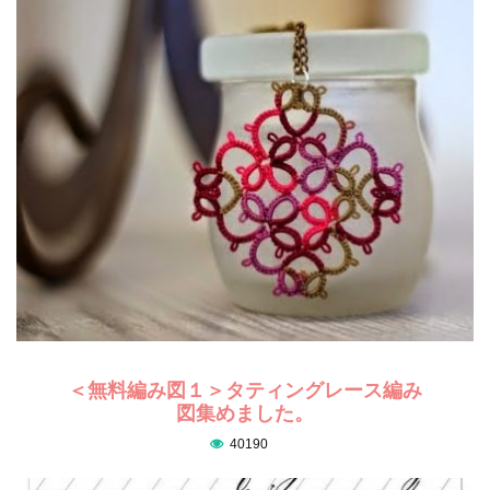
＜無料編み図１＞タティングレース編み
図集めました。
40190