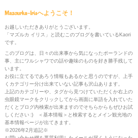
グ
内
Mazourka-Irisへようこそ！
の
カ
テ
お越しいただきありがとうございます。
ゴ
「マズルカ イリス」と読むこのブログを書いているKaori
リ
です。
ー
別
このブログは、日々の出来事から気になったポーランドの
検
事、主にワルシャワでの話や趣味のものを好き勝手残して
索
います。
お役に立てるであろう情報もあるかと思うのですが、上手
くカテゴリー分け出来ていない記事も沢山あります。
上記のカテゴリーや、タグから見つけていただくか右上の
虫眼鏡マークをクリックしてから画面に単語を入れていた
だくとブログ内検索が出来ますのでそちらからもぜひお試
しください :) ＜基本情報＞と検索するとメイン観光地の
基本情報ページが出てきます。
※2026年2月追記※
お問い合わせ欄を悪質利用したメールが届くようになった