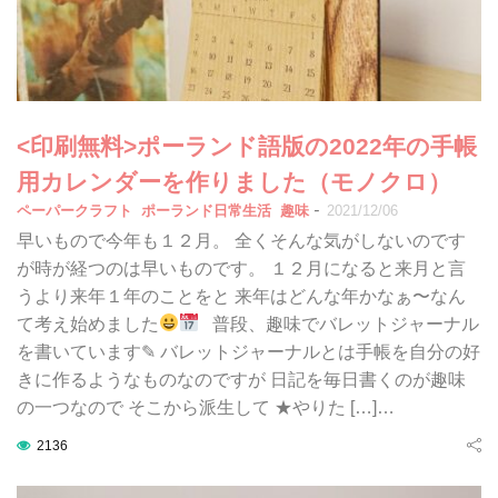
<印刷無料>ポーランド語版の2022年の手帳
用カレンダーを作りました（モノクロ）
-
ペーパークラフト
ポーランド日常生活
趣味
2021/12/06
早いもので今年も１２月。 全くそんな気がしないのです
が時が経つのは早いものです。 １２月になると来月と言
うより来年１年のことをと 来年はどんな年かなぁ〜なん
て考え始めました
普段、趣味でバレットジャーナル
を書いています✎ バレットジャーナルとは手帳を自分の好
きに作るようなものなのですが 日記を毎日書くのが趣味
の一つなので そこから派生して ★やりた […]…
2136