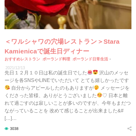
＜ワルシャワの穴場レストラン＞Stara
Kamienicaで誕生日ディナー
-
おすすめレストラン
ポーランド料理
ポーランド日常生活
2021/12/13
先日１２月１０日は私の誕生日でした
沢山のメッセ
ージを各SNSやLINEでいただいて とても嬉しかったです
自分からアピールしたのもありますが
メッセージを
くださった皆様、ありがとうございました
♡ 日本と離
れて過ごすのは寂しいことが多いのですが、今年もまだつ
ながっていることを 改めて感じることが出来ました&#
[…]…
3038