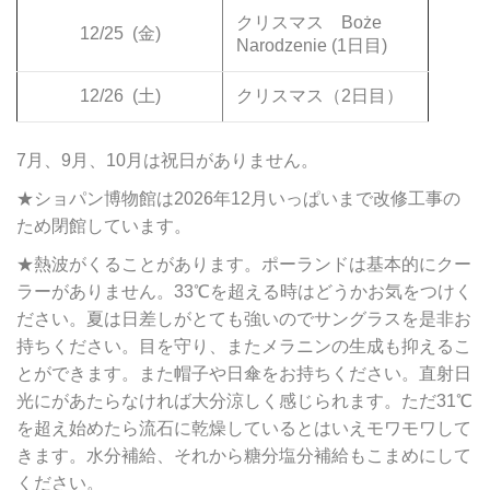
クリスマス Boże
12/25
(金)
Narodzenie (1日目)
12/26
(土)
クリスマス（2日目）
7月、9月、10月は祝日がありません。
★ショパン博物館は2026年12月いっぱいまで改修工事の
ため閉館しています。
★熱波がくることがあります。ポーランドは基本的にクー
ラーがありません。33℃を超える時はどうかお気をつけく
ださい。夏は日差しがとても強いのでサングラスを是非お
持ちください。目を守り、またメラニンの生成も抑えるこ
とができます。また帽子や日傘をお持ちください。直射日
光にがあたらなければ大分涼しく感じられます。ただ31℃
を超え始めたら流石に乾燥しているとはいえモワモワして
きます。水分補給、それから糖分塩分補給もこまめにして
ください。