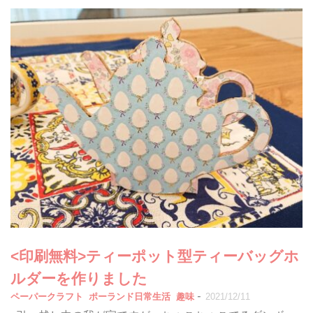
<印刷無料>ティーポット型ティーバッグホ
ルダーを作りました
-
ペーパークラフト
ポーランド日常生活
趣味
2021/12/11