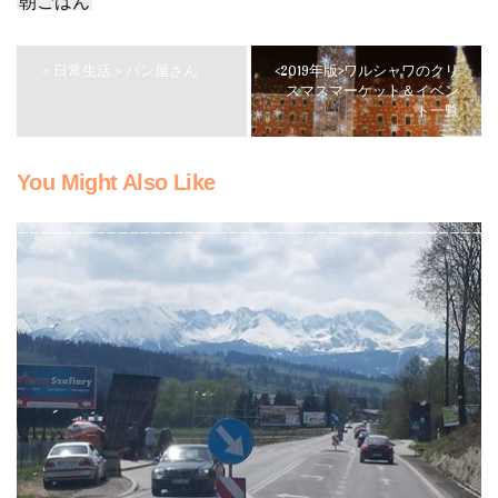
朝ごはん
＜日常生活＞パン屋さん
<2019年版>ワルシャワのクリ
スマスマーケット＆イベン
ト一覧
You Might Also Like