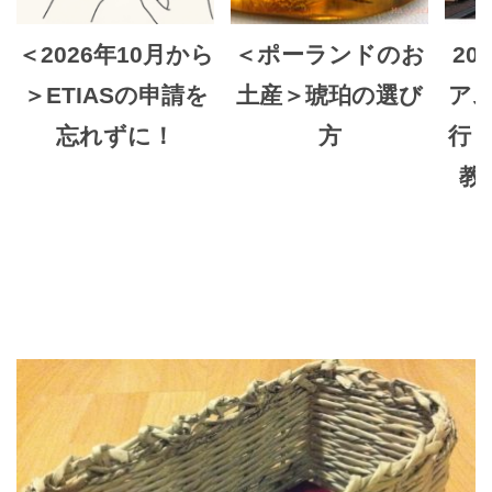
＜2026年10月から
＜ポーランドのお
201
＞ETIASの申請を
土産＞琥珀の選び
ア
忘れずに！
方
行！
教