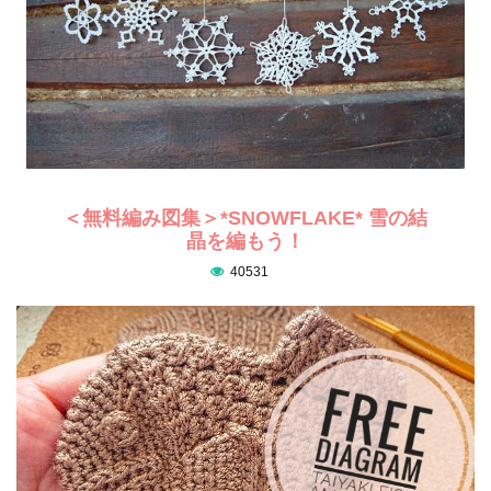
＜無料編み図集＞*SNOWFLAKE* 雪の結
晶を編もう！
40531