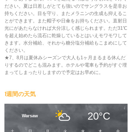
ださい。夏は日差しがとても強いのでサングラスを是非お
持ちください。目を守り、またメラニンの生成も抑えるこ
とができます。また帽子や日傘をお持ちください。直射日
光にがあたらなければ大分涼しく感じられます。ただ31℃
を超え始めたら流石に乾燥しているとはいえモワモワして
きます。水分補給、それから糖分塩分補給もこまめにして
ください。
★7、8月は夏休みシーズンで大人も1ヶ月まるまる休んだ
りするのでどこも混みます。ホテルや電車も予約がすぐ埋
まってしまったりしますので予定はお早めに。
1週間の天気
20°C
Warsaw
土
日
月
火
水
木
金