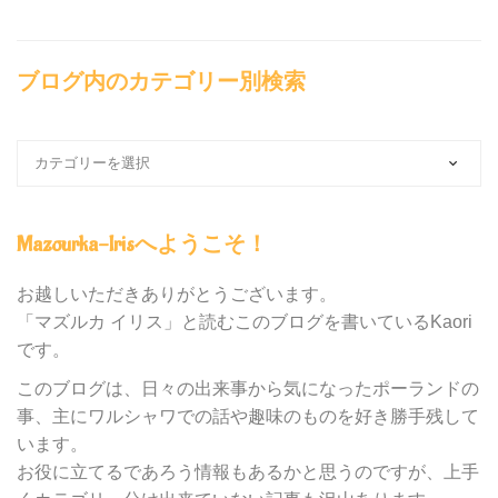
ブログ内のカテゴリー別検索
ブ
ロ
グ
内
Mazourka-Irisへようこそ！
の
カ
テ
お越しいただきありがとうございます。
ゴ
「マズルカ イリス」と読むこのブログを書いているKaori
リ
です。
ー
別
このブログは、日々の出来事から気になったポーランドの
検
事、主にワルシャワでの話や趣味のものを好き勝手残して
索
います。
お役に立てるであろう情報もあるかと思うのですが、上手