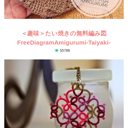
＜趣味＞たい焼きの無料編み図
FreeDiagramAmigurumi-Taiyaki-
55786