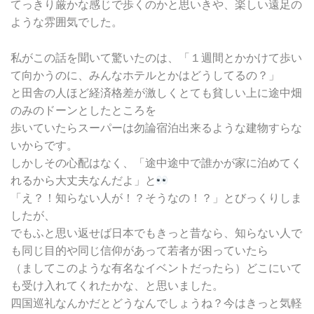
てっきり厳かな感じで歩くのかと思いきや、楽しい遠足の
ような雰囲気でした。
私がこの話を聞いて驚いたのは、「１週間とかかけて歩い
て向かうのに、みんなホテルとかはどうしてるの？」
と田舎の人ほど経済格差が激しくとても貧しい上に途中畑
のみのドーンとしたところを
歩いていたらスーパーは勿論宿泊出来るような建物すらな
いからです。
しかしその心配はなく、「途中途中で誰かが家に泊めてく
れるから大丈夫なんだよ」と
「え？！知らない人が！？そうなの！？」とびっくりしま
したが、
でもふと思い返せば日本でもきっと昔なら、知らない人で
も同じ目的や同じ信仰があって若者が困っていたら
（ましてこのような有名なイベントだったら）どこにいて
も受け入れてくれたかな、と思いました。
四国巡礼なんかだとどうなんでしょうね？今はきっと気軽