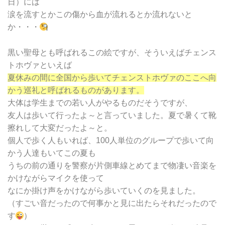
日）には
涙を流すとかこの傷から血が流れるとか流れないと
か・・・
黒い聖母とも呼ばれるこの絵ですが、そういえばチェンス
トホヴァといえば
夏休みの間に全国から歩いてチェンストホヴァのここへ向
かう巡礼と呼ばれるものがあります。
大体は学生までの若い人がやるものだそうですが、
友人は歩いて行ったよ～と言っていました。夏で暑くて靴
擦れして大変だったよ～と。
個人で歩く人もいれば、100人単位のグループで歩いて向
かう人達もいてこの夏も
うちの前の通りを警察が片側車線とめてまで物凄い音楽を
かけながらマイクを使って
なにか掛け声をかけながら歩いていくのを見ました。
（すごい音だったので何事かと見に出たらそれだったので
す
）