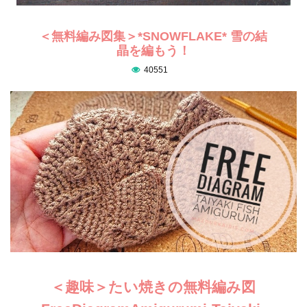
＜無料編み図集＞*SNOWFLAKE* 雪の結
晶を編もう！
40551
＜趣味＞たい焼きの無料編み図