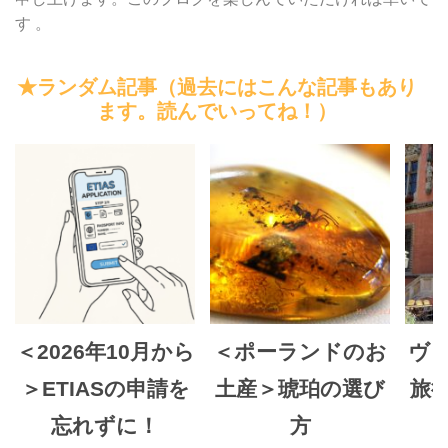
す 。
★ランダム記事（過去にはこんな記事もあり
ます。読んでいってね！）
＜2026年10月から
＜ポーランドのお
ヴ
＞ETIASの申請を
土産＞琥珀の選び
旅
忘れずに！
方