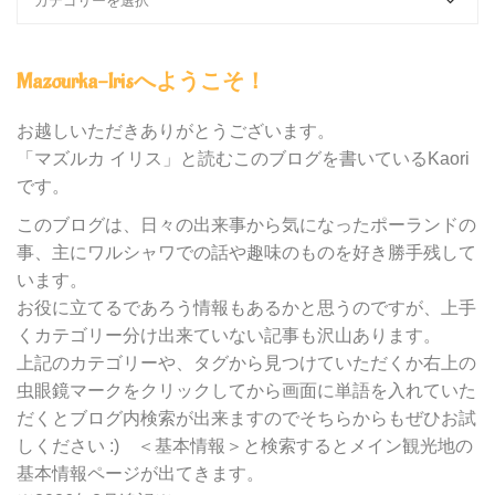
ロ
グ
内
Mazourka-Irisへようこそ！
の
カ
テ
お越しいただきありがとうございます。
ゴ
「マズルカ イリス」と読むこのブログを書いているKaori
リ
です。
ー
別
このブログは、日々の出来事から気になったポーランドの
検
事、主にワルシャワでの話や趣味のものを好き勝手残して
索
います。
お役に立てるであろう情報もあるかと思うのですが、上手
くカテゴリー分け出来ていない記事も沢山あります。
上記のカテゴリーや、タグから見つけていただくか右上の
虫眼鏡マークをクリックしてから画面に単語を入れていた
だくとブログ内検索が出来ますのでそちらからもぜひお試
しください :) ＜基本情報＞と検索するとメイン観光地の
基本情報ページが出てきます。