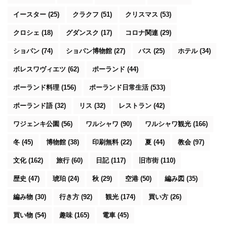
イースター
(25)
クラクフ
(51)
クリスマス
(53)
クロシェ
(18)
グダンスク
(17)
コロナ関連
(29)
ショパン
(74)
ショパン博物館
(27)
バス
(25)
ホテル
(34)
ボレスワヴィエツ
(62)
ポーランド
(44)
ポーランド料理
(156)
ポーランド日常生活
(533)
ポーランド語
(32)
リス
(32)
レストラン
(42)
ワジェンキ公園
(56)
ワルシャワ
(90)
ワルシャワ観光
(166)
冬
(45)
博物館
(38)
印刷無料
(22)
夏
(44)
教会
(97)
文化
(162)
旅行
(60)
日記
(117)
旧市街
(110)
歴史
(47)
琥珀
(24)
秋
(29)
空港
(50)
編み図
(35)
編み物
(30)
行き方
(92)
観光
(174)
買い方
(26)
買い物
(54)
趣味
(165)
電車
(45)