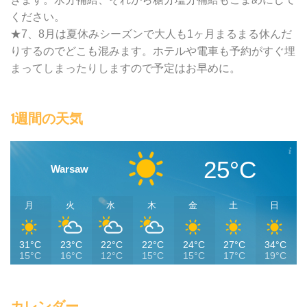
ください。
★7、8月は夏休みシーズンで大人も1ヶ月まるまる休んだ
りするのでどこも混みます。ホテルや電車も予約がすぐ埋
まってしまったりしますので予定はお早めに。
1週間の天気
25°C
Warsaw
月
火
水
木
金
土
日
31°C
23°C
22°C
22°C
24°C
27°C
34°C
15°C
16°C
12°C
15°C
15°C
17°C
19°C