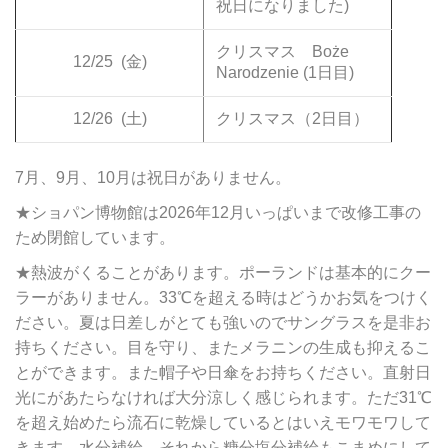
祝日になりました)
クリスマス Boże
12/25
(金)
Narodzenie (1日目)
12/26
(土)
クリスマス（2日目）
7月、9月、10月は祝日がありません。
★ショパン博物館は2026年12月いっぱいまで改修工事の
ため閉館しています。
★熱波がくることがあります。ポーランドは基本的にクー
ラーがありません。33℃を超える時はどうかお気をつけく
ださい。夏は日差しがとても強いのでサングラスを是非お
持ちください。目を守り、またメラニンの生成も抑えるこ
とができます。また帽子や日傘をお持ちください。直射日
光にがあたらなければ大分涼しく感じられます。ただ31℃
を超え始めたら流石に乾燥しているとはいえモワモワして
きます。水分補給、それから糖分塩分補給もこまめにして