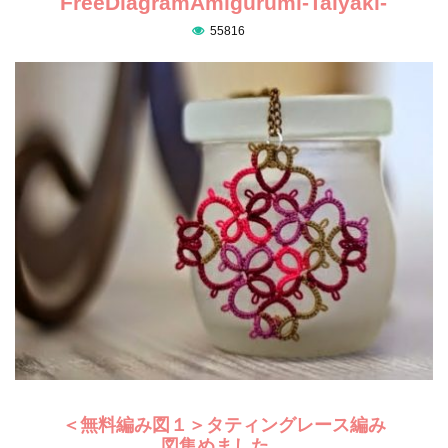
FreeDiagramAmigurumi-Taiyaki-
55816
＜無料編み図１＞タティングレース編み
図集めました。