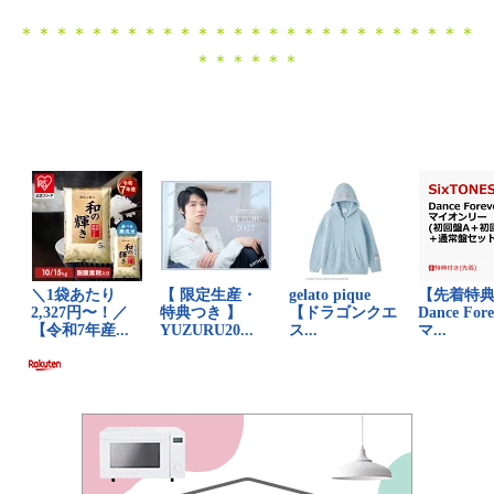
＊＊＊＊＊＊＊＊＊＊＊＊＊＊＊＊＊＊＊＊＊＊＊＊＊＊
＊＊＊＊＊＊