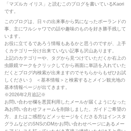
ゴ
「マズルカ イリス」と読むこのブログを書いているKaori
リ
です。
ー
別
このブログは、日々の出来事から気になったポーランドの
検
事、主にワルシャワでの話や趣味のものを好き勝手残して
索
います。
お役に立てるであろう情報もあるかと思うのですが、上手
くカテゴリー分け出来ていない記事も沢山あります。
上記のカテゴリーや、タグから見つけていただくか右上の
虫眼鏡マークをクリックしてから画面に単語を入れていた
だくとブログ内検索が出来ますのでそちらからもぜひお試
しください :) ＜基本情報＞と検索するとメイン観光地の
基本情報ページが出てきます。
※2026年2月追記※
お問い合わせ欄を悪質利用したメールが届くようになった
為お問い合わせフォームを削除しました。ガイドご希望の
方、またはご感想などメッセージをくださる方はインスタ
グラムなどのSNSのDMかお問い合わせページにあるメー