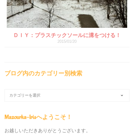
ＤＩＹ：プラスチックソールに溝をつける！
2015/01/20
ブログ内のカテゴリー別検索
ブ
ロ
グ
内
Mazourka-Irisへようこそ！
の
カ
テ
お越しいただきありがとうございます。