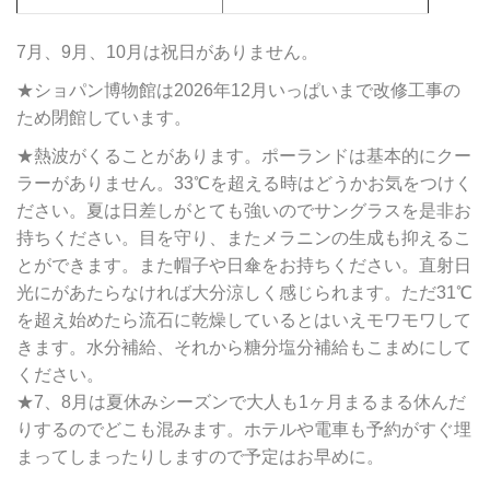
7月、9月、10月は祝日がありません。
★ショパン博物館は2026年12月いっぱいまで改修工事の
ため閉館しています。
★熱波がくることがあります。ポーランドは基本的にクー
ラーがありません。33℃を超える時はどうかお気をつけく
ださい。夏は日差しがとても強いのでサングラスを是非お
持ちください。目を守り、またメラニンの生成も抑えるこ
とができます。また帽子や日傘をお持ちください。直射日
光にがあたらなければ大分涼しく感じられます。ただ31℃
を超え始めたら流石に乾燥しているとはいえモワモワして
きます。水分補給、それから糖分塩分補給もこまめにして
ください。
★7、8月は夏休みシーズンで大人も1ヶ月まるまる休んだ
りするのでどこも混みます。ホテルや電車も予約がすぐ埋
まってしまったりしますので予定はお早めに。