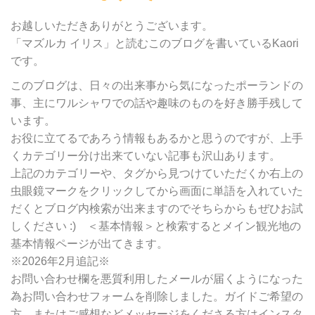
カ
テ
お越しいただきありがとうございます。
ゴ
「マズルカ イリス」と読むこのブログを書いているKaori
リ
です。
ー
別
このブログは、日々の出来事から気になったポーランドの
検
事、主にワルシャワでの話や趣味のものを好き勝手残して
索
います。
お役に立てるであろう情報もあるかと思うのですが、上手
くカテゴリー分け出来ていない記事も沢山あります。
上記のカテゴリーや、タグから見つけていただくか右上の
虫眼鏡マークをクリックしてから画面に単語を入れていた
だくとブログ内検索が出来ますのでそちらからもぜひお試
しください :) ＜基本情報＞と検索するとメイン観光地の
基本情報ページが出てきます。
※2026年2月追記※
お問い合わせ欄を悪質利用したメールが届くようになった
為お問い合わせフォームを削除しました。ガイドご希望の
方、またはご感想などメッセージをくださる方はインスタ