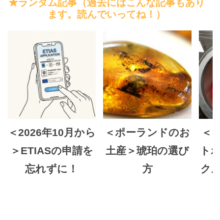
★ランダム記事（過去にはこんな記事もあり
ます。読んでいってね！）
＜2026年10月から
＜ポーランドのお
＜
＞ETIASの申請を
土産＞琥珀の選び
ト
忘れずに！
方
クル