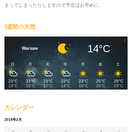
まってしまったりしますので予定はお早めに。
1週間の天気
14°C
Warsaw
日
月
火
水
木
金
土
23°C
31°C
23°C
23°C
23°C
25°C
29°C
13°C
15°C
17°C
14°C
16°C
16°C
18°C
カレンダー
2018年2月