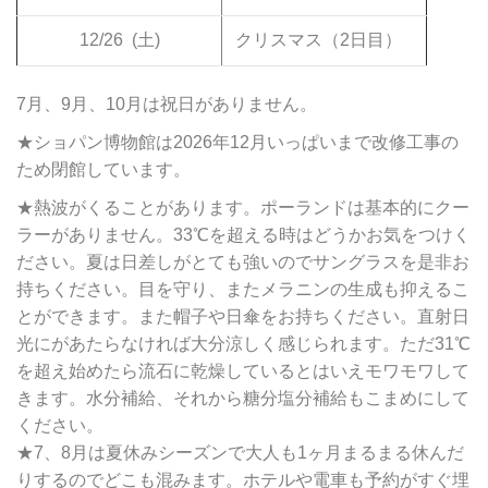
12/26
(土)
クリスマス（2日目）
7月、9月、10月は祝日がありません。
★ショパン博物館は2026年12月いっぱいまで改修工事の
ため閉館しています。
★熱波がくることがあります。ポーランドは基本的にクー
ラーがありません。33℃を超える時はどうかお気をつけく
ださい。夏は日差しがとても強いのでサングラスを是非お
持ちください。目を守り、またメラニンの生成も抑えるこ
とができます。また帽子や日傘をお持ちください。直射日
光にがあたらなければ大分涼しく感じられます。ただ31℃
を超え始めたら流石に乾燥しているとはいえモワモワして
きます。水分補給、それから糖分塩分補給もこまめにして
ください。
★7、8月は夏休みシーズンで大人も1ヶ月まるまる休んだ
りするのでどこも混みます。ホテルや電車も予約がすぐ埋