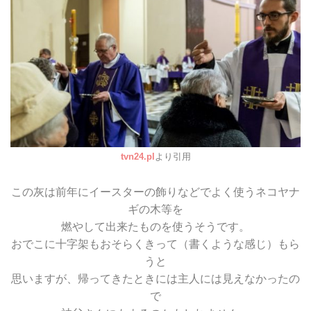
tvn24.pl
より引用
この灰は前年にイースターの飾りなどでよく使うネコヤナ
ギの木等を
燃やして出来たものを使うそうです。
おでこに十字架もおそらくきって（書くような感じ）もら
うと
思いますが、帰ってきたときには主人には見えなかったの
で