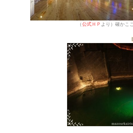
（
公式ＨＰ
より）確かこ