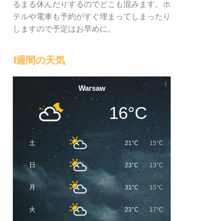
るまる休んだりするのでどこも混みます。ホ
テルや電車も予約がすぐ埋まってしまったり
しますので予定はお早めに。
1週間の天気
Warsaw
16°C
土
21°C
15°C
日
23°C
13°C
月
31°C
15°C
火
23°C
17°C