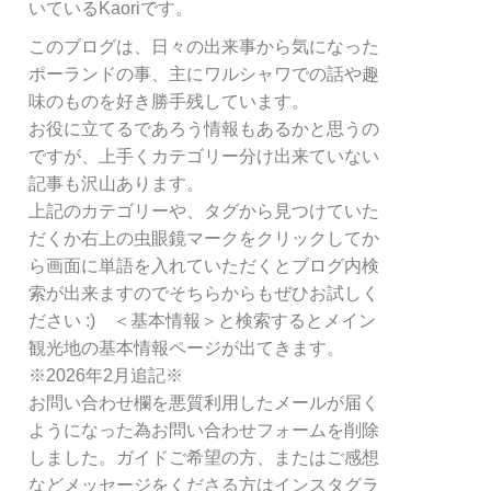
リ
いているKaoriです。
ー
このブログは、日々の出来事から気になった
別
ポーランドの事、主にワルシャワでの話や趣
検
索
味のものを好き勝手残しています。
お役に立てるであろう情報もあるかと思うの
ですが、上手くカテゴリー分け出来ていない
記事も沢山あります。
上記のカテゴリーや、タグから見つけていた
だくか右上の虫眼鏡マークをクリックしてか
ら画面に単語を入れていただくとブログ内検
索が出来ますのでそちらからもぜひお試しく
ださい :) ＜基本情報＞と検索するとメイン
観光地の基本情報ページが出てきます。
※2026年2月追記※
お問い合わせ欄を悪質利用したメールが届く
ようになった為お問い合わせフォームを削除
しました。ガイドご希望の方、またはご感想
などメッセージをくださる方はインスタグラ