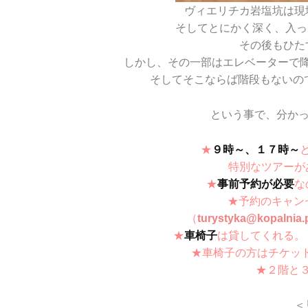
ヴィエリチカ岩塩坑は現
そしてとにかく深く、入っ
その後もひた
しかし、その一部はエレベーターで
そしてそこならば階段もないの
という事で、分か
★
９時～、１７時～
特別なツアーが
★
事前予約が必要
な
★予約のキャン
（
turystyka@kopalnia.
★
車椅子
は貸してくれる。
★車椅子の方はチケット
★２階と
＜