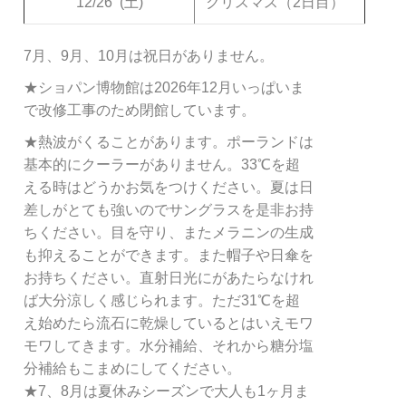
12/26
(土)
クリスマス（2日目）
7月、9月、10月は祝日がありません。
★ショパン博物館は2026年12月いっぱいま
で改修工事のため閉館しています。
★熱波がくることがあります。ポーランドは
基本的にクーラーがありません。33℃を超
える時はどうかお気をつけください。夏は日
差しがとても強いのでサングラスを是非お持
ちください。目を守り、またメラニンの生成
も抑えることができます。また帽子や日傘を
お持ちください。直射日光にがあたらなけれ
ば大分涼しく感じられます。ただ31℃を超
え始めたら流石に乾燥しているとはいえモワ
モワしてきます。水分補給、それから糖分塩
分補給もこまめにしてください。
★7、8月は夏休みシーズンで大人も1ヶ月ま