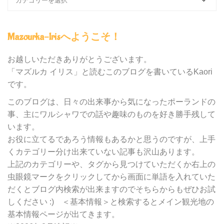
ロ
グ
内
Mazourka-Irisへようこそ！
の
カ
テ
お越しいただきありがとうございます。
ゴ
「マズルカ イリス」と読むこのブログを書いているKaori
リ
です。
ー
別
このブログは、日々の出来事から気になったポーランドの
検
事、主にワルシャワでの話や趣味のものを好き勝手残して
索
います。
お役に立てるであろう情報もあるかと思うのですが、上手
くカテゴリー分け出来ていない記事も沢山あります。
上記のカテゴリーや、タグから見つけていただくか右上の
虫眼鏡マークをクリックしてから画面に単語を入れていた
だくとブログ内検索が出来ますのでそちらからもぜひお試
しください :) ＜基本情報＞と検索するとメイン観光地の
基本情報ページが出てきます。