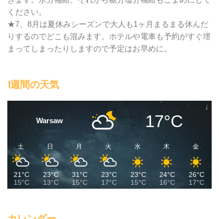
ください。
★7、8月は夏休みシーズンで大人も1ヶ月まるまる休んだ
りするのでどこも混みます。ホテルや電車も予約がすぐ埋
まってしまったりしますので予定はお早めに。
1週間の天気
17°C
Warsaw
土
日
月
火
水
木
金
21°C
23°C
31°C
23°C
23°C
24°C
26°C
15°C
13°C
15°C
17°C
15°C
16°C
17°C