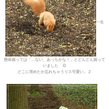
一生
懸命掘っては「…ない、あっちかな！」とどんどん掘って
いました :D
どこに埋めたか忘れちゃうリス可愛い。２