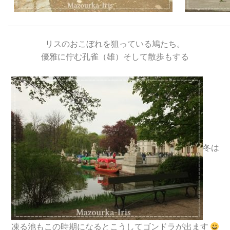
リスのおこぼれを狙っている鳩たち。
優雅に佇む孔雀（雄）そして散歩もする
冬は
凍る池もこの時期になるとこうしてゴンドラが出ます