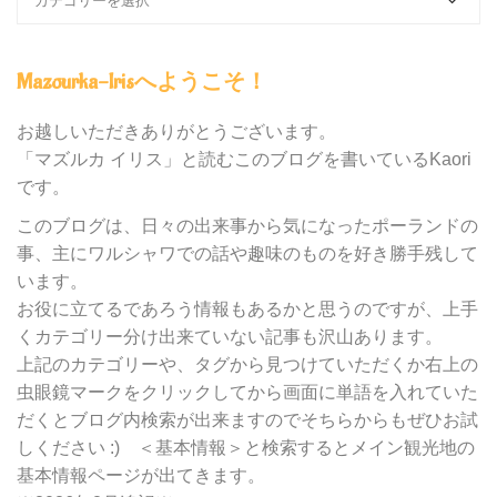
ロ
グ
内
Mazourka-Irisへようこそ！
の
カ
テ
お越しいただきありがとうございます。
ゴ
「マズルカ イリス」と読むこのブログを書いているKaori
リ
です。
ー
別
このブログは、日々の出来事から気になったポーランドの
検
事、主にワルシャワでの話や趣味のものを好き勝手残して
索
います。
お役に立てるであろう情報もあるかと思うのですが、上手
くカテゴリー分け出来ていない記事も沢山あります。
上記のカテゴリーや、タグから見つけていただくか右上の
虫眼鏡マークをクリックしてから画面に単語を入れていた
だくとブログ内検索が出来ますのでそちらからもぜひお試
しください :) ＜基本情報＞と検索するとメイン観光地の
基本情報ページが出てきます。