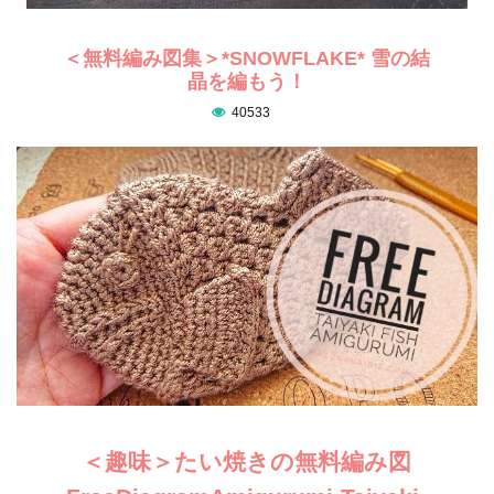
＜無料編み図集＞*SNOWFLAKE* 雪の結
晶を編もう！
40533
＜趣味＞たい焼きの無料編み図