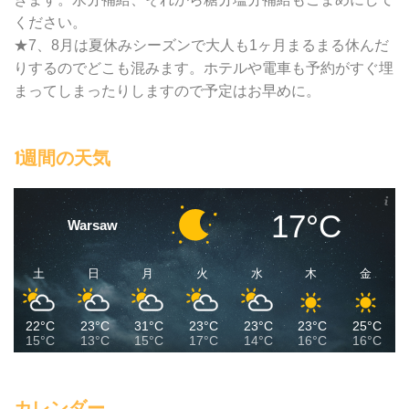
ください。
★7、8月は夏休みシーズンで大人も1ヶ月まるまる休んだ
りするのでどこも混みます。ホテルや電車も予約がすぐ埋
まってしまったりしますので予定はお早めに。
1週間の天気
17°C
Warsaw
土
日
月
火
水
木
金
22°C
23°C
31°C
23°C
23°C
23°C
25°C
15°C
13°C
15°C
17°C
14°C
16°C
16°C