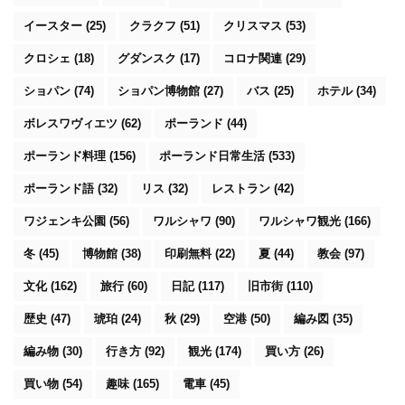
イースター
(25)
クラクフ
(51)
クリスマス
(53)
クロシェ
(18)
グダンスク
(17)
コロナ関連
(29)
ショパン
(74)
ショパン博物館
(27)
バス
(25)
ホテル
(34)
ボレスワヴィエツ
(62)
ポーランド
(44)
ポーランド料理
(156)
ポーランド日常生活
(533)
ポーランド語
(32)
リス
(32)
レストラン
(42)
ワジェンキ公園
(56)
ワルシャワ
(90)
ワルシャワ観光
(166)
冬
(45)
博物館
(38)
印刷無料
(22)
夏
(44)
教会
(97)
文化
(162)
旅行
(60)
日記
(117)
旧市街
(110)
歴史
(47)
琥珀
(24)
秋
(29)
空港
(50)
編み図
(35)
編み物
(30)
行き方
(92)
観光
(174)
買い方
(26)
買い物
(54)
趣味
(165)
電車
(45)