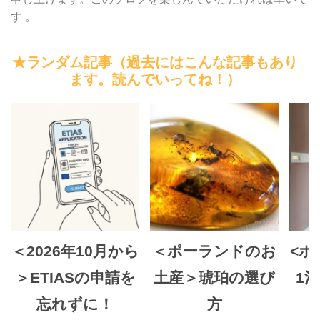
す 。
★ランダム記事（過去にはこんな記事もあり
ます。読んでいってね！）
＜2026年10月から
＜ポーランドのお
<ホ
＞ETIASの申請を
土産＞琥珀の選び
1泊
忘れずに！
方
n