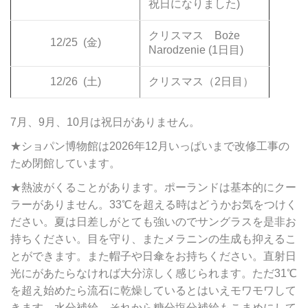
祝日になりました)
クリスマス Boże
12/25
(金)
Narodzenie (1日目)
12/26
(土)
クリスマス（2日目）
7月、9月、10月は祝日がありません。
★ショパン博物館は2026年12月いっぱいまで改修工事の
ため閉館しています。
★熱波がくることがあります。ポーランドは基本的にクー
ラーがありません。33℃を超える時はどうかお気をつけく
ださい。夏は日差しがとても強いのでサングラスを是非お
持ちください。目を守り、またメラニンの生成も抑えるこ
とができます。また帽子や日傘をお持ちください。直射日
光にがあたらなければ大分涼しく感じられます。ただ31℃
を超え始めたら流石に乾燥しているとはいえモワモワして
きます。水分補給、それから糖分塩分補給もこまめにして