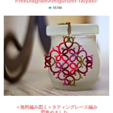
FreeDiagramAmigurumi-Taiyaki-
55788
＜無料編み図１＞タティングレース編み
図集めました。