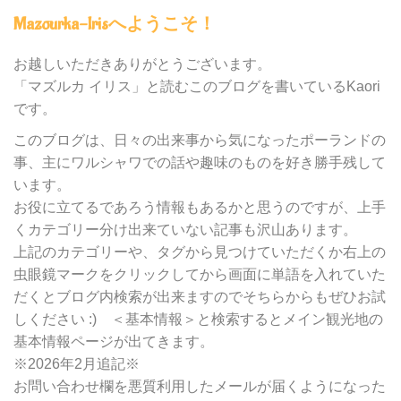
内
Mazourka-Irisへようこそ！
の
カ
テ
お越しいただきありがとうございます。
ゴ
「マズルカ イリス」と読むこのブログを書いているKaori
リ
です。
ー
別
このブログは、日々の出来事から気になったポーランドの
検
事、主にワルシャワでの話や趣味のものを好き勝手残して
索
います。
お役に立てるであろう情報もあるかと思うのですが、上手
くカテゴリー分け出来ていない記事も沢山あります。
上記のカテゴリーや、タグから見つけていただくか右上の
虫眼鏡マークをクリックしてから画面に単語を入れていた
だくとブログ内検索が出来ますのでそちらからもぜひお試
しください :) ＜基本情報＞と検索するとメイン観光地の
基本情報ページが出てきます。
※2026年2月追記※
お問い合わせ欄を悪質利用したメールが届くようになった