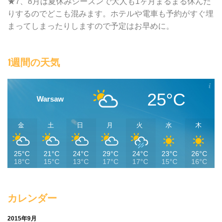
★7、8月は夏休みシーズンで大人も1ヶ月まるまる休んだ
りするのでどこも混みます。ホテルや電車も予約がすぐ埋
まってしまったりしますので予定はお早めに。
1週間の天気
25°C
Warsaw
金
土
日
月
火
水
木
25°C
21°C
24°C
29°C
24°C
23°C
26°C
18°C
15°C
13°C
17°C
17°C
15°C
16°C
カレンダー
2015年9月