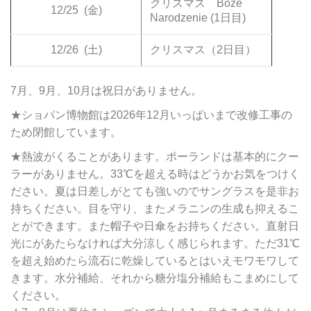
クリスマス Boże
12/25
(金)
Narodzenie (1日目)
12/26
(土)
クリスマス（2日目）
7月、9月、10月は祝日がありません。
★ショパン博物館は2026年12月いっぱいまで改修工事の
ため閉館しています。
★熱波がくることがあります。ポーランドは基本的にクー
ラーがありません。33℃を超える時はどうかお気をつけく
ださい。夏は日差しがとても強いのでサングラスを是非お
持ちください。目を守り、またメラニンの生成も抑えるこ
とができます。また帽子や日傘をお持ちください。直射日
光にがあたらなければ大分涼しく感じられます。ただ31℃
を超え始めたら流石に乾燥しているとはいえモワモワして
きます。水分補給、それから糖分塩分補給もこまめにして
ください。