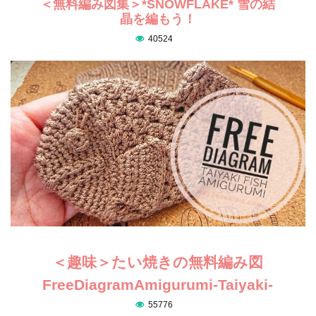
＜無料編み図集＞*SNOWFLAKE* 雪の結
晶を編もう！
40524
＜趣味＞たい焼きの無料編み図
FreeDiagramAmigurumi-Taiyaki-
55776