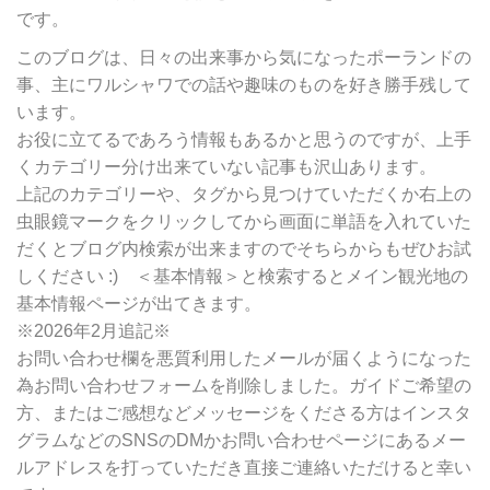
リ
です。
ー
別
このブログは、日々の出来事から気になったポーランドの
検
事、主にワルシャワでの話や趣味のものを好き勝手残して
索
います。
お役に立てるであろう情報もあるかと思うのですが、上手
くカテゴリー分け出来ていない記事も沢山あります。
上記のカテゴリーや、タグから見つけていただくか右上の
虫眼鏡マークをクリックしてから画面に単語を入れていた
だくとブログ内検索が出来ますのでそちらからもぜひお試
しください :) ＜基本情報＞と検索するとメイン観光地の
基本情報ページが出てきます。
※2026年2月追記※
お問い合わせ欄を悪質利用したメールが届くようになった
為お問い合わせフォームを削除しました。ガイドご希望の
方、またはご感想などメッセージをくださる方はインスタ
グラムなどのSNSのDMかお問い合わせページにあるメー
ルアドレスを打っていただき直接ご連絡いただけると幸い