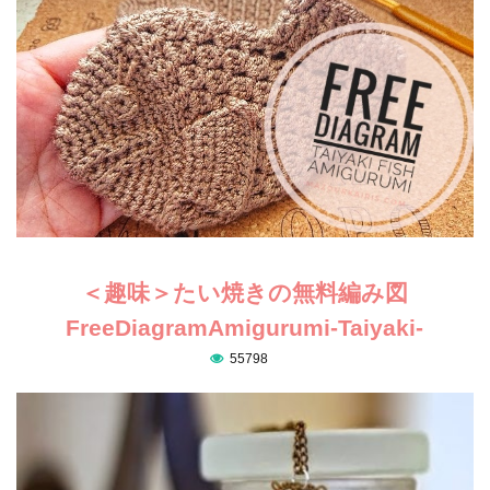
＜趣味＞たい焼きの無料編み図
FreeDiagramAmigurumi-Taiyaki-
55798