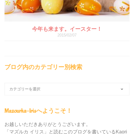
今年も来ます。イースター！
2015/02/07
ブログ内のカテゴリー別検索
ブ
ロ
グ
内
Mazourka-Irisへようこそ！
の
カ
テ
お越しいただきありがとうございます。
ゴ
「マズルカ イリス」と読むこのブログを書いているKaori