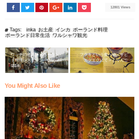
12801 Views
Tags:
inka
お土産
インカ
ポーランド料理
ポーランド日常生活
ワルシャワ観光
ウッヂのオススメポーラン
フラキという食べ物＜ザピ
ド料理レストラン「Chłopska
エツェクにて＞とりんご
IZBA」
You Might Also Like