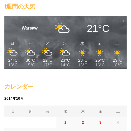
1週間の天気
21°C
Warsaw
日
月
火
水
木
金
土
24°C
30°C
22°C
23°C
23°C
25°C
29°C
13°C
15°C
17°C
14°C
16°C
16°C
18°C
カレンダー
2014年10月
日
月
火
水
木
金
土
1
2
3
4