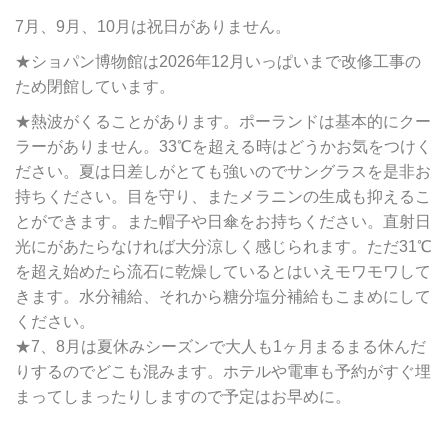
7月、9月、10月は祝日がありません。
★ショパン博物館は2026年12月いっぱいまで改修工事の
ため閉館しています。
★熱波がくることがあります。ポーランドは基本的にクー
ラーがありません。33℃を超える時はどうかお気をつけく
ださい。夏は日差しがとても強いのでサングラスを是非お
持ちください。目を守り、またメラニンの生成も抑えるこ
とができます。また帽子や日傘をお持ちください。直射日
光にがあたらなければ大分涼しく感じられます。ただ31℃
を超え始めたら流石に乾燥しているとはいえモワモワして
きます。水分補給、それから糖分塩分補給もこまめにして
ください。
★7、8月は夏休みシーズンで大人も1ヶ月まるまる休んだ
りするのでどこも混みます。ホテルや電車も予約がすぐ埋
まってしまったりしますので予定はお早めに。