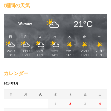
1週間の天気
21°C
Warsaw
日
月
火
水
木
金
土
24°C
30°C
22°C
23°C
23°C
25°C
29°C
13°C
15°C
17°C
14°C
16°C
16°C
18°C
カレンダー
2014年1月
日
月
火
水
木
金
土
1
2
3
4