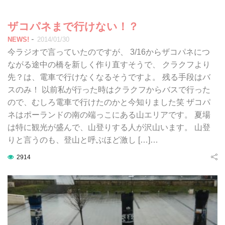
ザコパネまで行けない！？
-
NEWS!
2014/01/30
今ラジオで言っていたのですが、 3/16からザコパネにつ
ながる途中の橋を新しく作り直すそうで、 クラクフより
先？は、電車で行けなくなるそうですよ。 残る手段はバ
スのみ！ 以前私が行った時はクラクフからバスで行った
ので、むしろ電車で行けたのかと今知りました笑 ザコパ
ネはポーランドの南の端っこにある山エリアです。 夏場
は特に観光が盛んで、山登りする人が沢山います。 山登
りと言うのも、登山と呼ぶほど激し […]…
2914