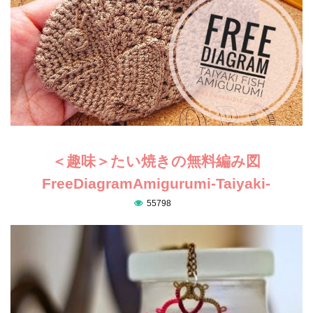
＜趣味＞たい焼きの無料編み図
FreeDiagramAmigurumi-Taiyaki-
55798