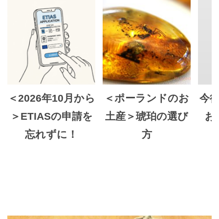
＜2026年10月から
＜ポーランドのお
今
＞ETIASの申請を
土産＞琥珀の選び
お
忘れずに！
方