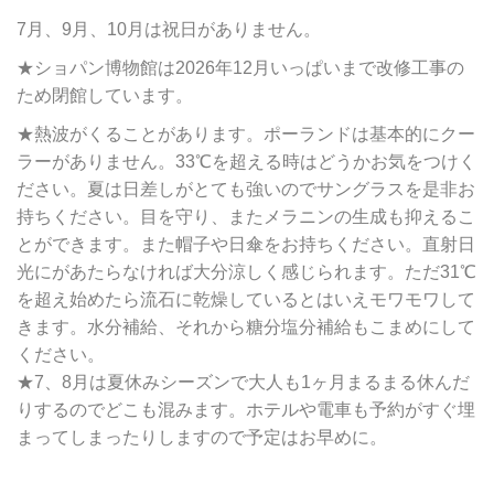
7月、9月、10月は祝日がありません。
★ショパン博物館は2026年12月いっぱいまで改修工事の
ため閉館しています。
★熱波がくることがあります。ポーランドは基本的にクー
ラーがありません。33℃を超える時はどうかお気をつけく
ださい。夏は日差しがとても強いのでサングラスを是非お
持ちください。目を守り、またメラニンの生成も抑えるこ
とができます。また帽子や日傘をお持ちください。直射日
光にがあたらなければ大分涼しく感じられます。ただ31℃
を超え始めたら流石に乾燥しているとはいえモワモワして
きます。水分補給、それから糖分塩分補給もこまめにして
ください。
★7、8月は夏休みシーズンで大人も1ヶ月まるまる休んだ
りするのでどこも混みます。ホテルや電車も予約がすぐ埋
まってしまったりしますので予定はお早めに。