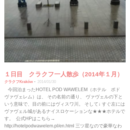
１日目 クラクフ一人散歩（2014年１月）
-
クラクフKraków
2014/01/30
今回泊まったHOTEL POD WAWELEM（ホテル ポド
ヴァヴェレム）は、 その名前の通り、 ヴァヴェルの下と
いう意味で、目の前にはヴィスワ川。 そして↓ すぐ左には
ヴァヴェル城があるナイスロケーションな★★★ホテルで
す。 公式HPはこちら→
http://hotelpodwawelem.pl/en.html 三ツ星なので豪華なわ