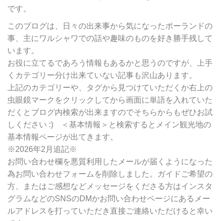
リ
です。
ー
別
このブログは、日々の出来事から気になったポーランドの
検
事、主にワルシャワでの話や趣味のものを好き勝手残して
索
います。
お役に立てるであろう情報もあるかと思うのですが、上手
くカテゴリー分け出来ていない記事も沢山あります。
上記のカテゴリーや、タグから見つけていただくか右上の
虫眼鏡マークをクリックしてから画面に単語を入れていた
だくとブログ内検索が出来ますのでそちらからもぜひお試
しください :) ＜基本情報＞と検索するとメイン観光地の
基本情報ページが出てきます。
※2026年2月追記※
お問い合わせ欄を悪質利用したメールが届くようになった
為お問い合わせフォームを削除しました。ガイドご希望の
方、またはご感想などメッセージをくださる方はインスタ
グラムなどのSNSのDMかお問い合わせページにあるメー
ルアドレスを打っていただき直接ご連絡いただけると幸い