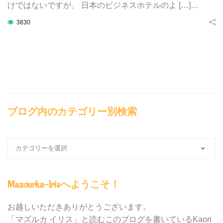
けではないですが、 日本のビジネスホテルのよ […]…
3830
ブログ内のカテゴリー別検索
ブ
ロ
グ
内
Mazourka-Irisへようこそ！
の
カ
テ
お越しいただきありがとうございます。
ゴ
「マズルカ イリス」と読むこのブログを書いているKaori